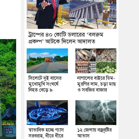
ট্রাম্পের ৪০ কোটি ডলারের ‘বলরুম
প্রকল্প’ আটকে দিলেন আদালত
সিলেটে দুই বাসের
নাগালের বাইরে ডিম-
মুখোমুখি সংঘর্ষে
মুরগির দাম, চড়া মাছ
নিহত বেড়ে ৯
ও সবজির বাজার
স্বাভাবিক হচ্ছে গ্যাস
১২ জেলায় বজ্রবৃষ্টির
সরবরাহ, ধীরে ধীরে
আভাস