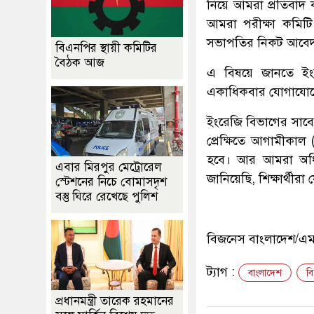
নিয়ে আমরা প্রতিবাদ
আমরা পরীক্ষা কমিটি
সভাপতির নিকট আবেদ
বিএনপির স্থায়ী কমিটির
বৈঠক আজ
এ বিষয়ে জানতে ইংর
একাধিকবার যোগাযোগের
ইংরেজি বিভাগের সাবেক 
প্রেক্ষিতে আগামীকাল 
হবে। আর আমরা অধিকা
এবার মিরপুর মেট্রোরেল
জানিয়েছি, শিক্ষার্থীর
স্টেশনের নিচে বোমাসদৃশ
বস্তু ঘিরে রেখেছে পুলিশ
বিজনেস বাংলাদেশ/
ট্যাগ :
বাংলাদেশ
ব
প্রধানমন্ত্রী তারেক রহমানের