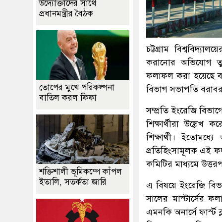
উদ্যোক্তাদের সাথে
প্রধানমন্ত্রীর বৈঠক
চট্টগ্রাম বিশ্ববিদ্য
করানোর অভিযোগ তুলে
ফলাফল করা হয়েছে বল
তোপের মুখে পরিকল্পনা
বিভাগ সভাপতি বরাবর
বাতিল করল ফিফা
সম্প্রতি ইংরেজি বিভ
শিক্ষার্থীরা উল্লে
শিক্ষার্থী। ইতোমধ্
প্রতিহিংসামূলক এই ফ
কমিটির মাধ্যমে উত্তরপ
শক্তিশালী ভূমিকম্পে কাঁপল
ইতালি, সতর্কতা জারি
এ বিষয়ে ইংরেজি বিভাগ
সালের মাস্টার্সের 
এমনকি অনার্সে ফার্স্ট