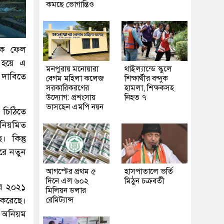
কমছে ভোগান্তিও
ীকে ফেল
ী হয়ে এ
মনপুরায় মনোয়ারা
থাইল্যান্ডে স্কুলে
 দাবিতে
বেগম মহিলা কলেজ
শিক্ষার্থীর বন্দুক
সরকারিকরণের
হামলা, শিক্ষকসহ
উদ্যোগ: প্রশংসায়
নিহত ৭
ভাসছেন এমপি নয়ন
 চিঠিতে
 নিয়মিত
 কিন্তু
রে নতুন
আগস্টের প্রথম ৫
হাসপাতালে ভর্তি
দিনে এল ৬০২
মিঠুন চক্রবর্তী
ের ২০২১
মিলিয়ন ডলার
রেমিট্যান্স
 করেছে।
ান অনিয়ম