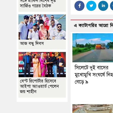
সঙ্গে মার্কিন বিশেষ দূত
সার্জিও গরের বৈঠক
এ ক্যাটাগরির আরো 
আজ বন্ধু দিবস
সিলেটে দুই বাসের
মুখোমুখি সংঘর্ষে নি
বেস্ট রিপোর্টার হিসেবে
বেড়ে ৯
আইপা অ্যাওয়ার্ড পেলেন
জয় শাহীন