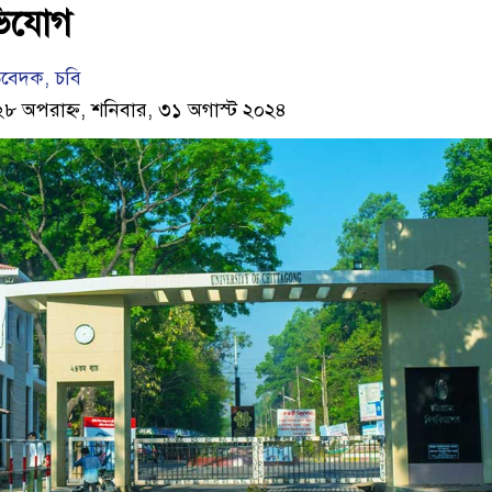
িযোগ
তিবেদক, চবি
২৮ অপরাহ্ন, শনিবার, ৩১ অগাস্ট ২০২৪