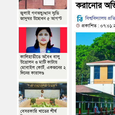
করানোর অভ
জুলাই গণঅভ্যুত্থান স্মৃতি
বিশ্ববিদ্যালয় প্র
জাদুঘর উদ্বোধন ৫ আগস্ট
প্রকাশিত : ০৭:০১:
কালিহাতীতে অবৈধ বালু
উত্তোলন ও মাটি কাটায়
মোবাইল কোর্ট, একজনের ২
দিনের কারাদণ্ড
বেসরকারি খাতের শীর্ষ