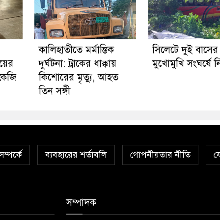
কালিহাতীতে মর্মান্তিক
সিলেটে দুই বাসের
য়ের
দুর্ঘটনা: ট্রাকের ধাক্কায়
মুখোমুখি সংঘর্ষে 
 কেজি
কিশোরের মৃত্যু, আহত
তিন সঙ্গী
ম্পর্কে
ব্যবহারের শর্তাবলি
গোপনীয়তার নীতি
য
সম্পাদক