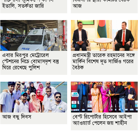
ইতালি, সতর্কতা জারি
আজ
এবার মিরপুর মেট্রোরেল
প্রধানমন্ত্রী তারেক রহমানের সঙ্গে
স্টেশনের নিচে বোমাসদৃশ বস্তু
মার্কিন বিশেষ দূত সার্জিও গরের
ঘিরে রেখেছে পুলিশ
বৈঠক
আজ বন্ধু দিবস
বেস্ট রিপোর্টার হিসেবে আইপা
অ্যাওয়ার্ড পেলেন জয় শাহীন