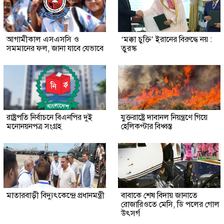
আগামীকাল এসএসসি ও
‘মক্কা চুক্তি’ ইরানের বিরুদ্ধে নয় :
সমমানের ফল, জানা যাবে যেভাবে
তুরস্ক
রাষ্ট্রপতি নির্বাচনে বিএনপির দুই
যুক্তরাষ্ট্রে দাবানল নিয়ন্ত্রণে গিয়ে
মনোনয়নপত্র সংগ্রহ
হেলিকপ্টার বিধ্বস্ত
মাতারবাড়ী বিদ্যুৎকেন্দ্রে প্রধানমন্ত্রী
বাবাকে শেষ বিদায় জানাতে
রোজারিওতে মেসি, ডি পলের গোল
উৎসর্গ