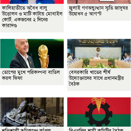
কালিহাতীতে অবৈধ বালু
জুলাই গণঅভ্যুত্থান স্মৃতি জাদুঘর
উত্তোলন ও মাটি কাটায় মোবাইল
উদ্বোধন ৫ আগস্ট
কোর্ট, একজনের ২ দিনের
কারাদণ্ড
তোপের মুখে পরিকল্পনা বাতিল
বেসরকারি খাতের শীর্ষ
করল ফিফা
উদ্যোক্তাদের সাথে প্রধানমন্ত্রীর
বৈঠক
শক্তিশালী ভূমিকম্পে কাঁপল
বিএনপির স্থায়ী কমিটির বৈঠক