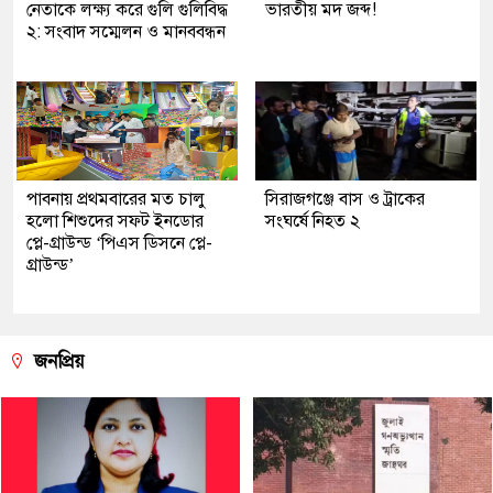
নেতাকে লক্ষ্য করে গুলি গুলিবিদ্ধ
ভারতীয় মদ জব্দ!
২: সংবাদ সম্মেলন ও মানববন্ধন
পাবনায় প্রথমবারের মত চালু
সিরাজগঞ্জে বাস ও ট্রাকের
হলো শিশুদের সফট ইনডোর
সংঘর্ষে নিহত ২
প্লে-গ্রাউন্ড ‘পিএস ডিসনে প্লে-
গ্রাউন্ড’
জনপ্রিয়