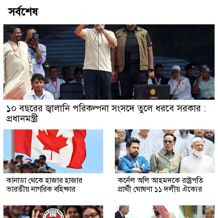
সর্বশেষ
১০ বছরের জ্বালানি পরিকল্পনা সংসদে তুলে ধরবে সরকার :
প্রধানমন্ত্রী
কানাডা থেকে হাজার হাজার
কর্নেল অলি আহমদকে রাষ্ট্রপতি
ভারতীয় নাগরিক বহিষ্কার
প্রার্থী ঘোষণা ১১ দলীয় ঐক্যের