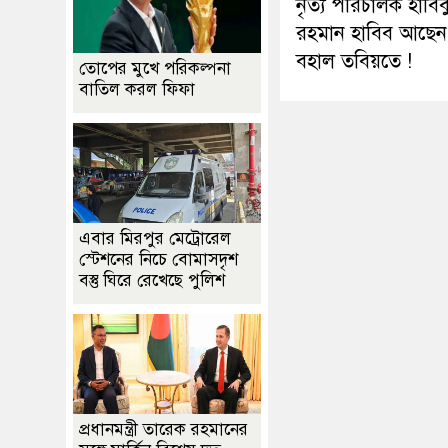
নৃত্য পরিচালক হাবিব
রহমান হাবিব আছেন
বহাল তবিয়তে !
তোপের মুখে পরিকল্পনা
বাতিল করল ফিফা
এবার মিরপুর মেট্রোরেল
স্টেশনের নিচে বোমাসদৃশ
বস্তু ঘিরে রেখেছে পুলিশ
প্রধানমন্ত্রী তারেক রহমানের