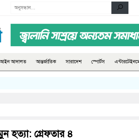
আইন আদালত
আন্তর্জাতিক
সারাদেশ
স্পোর্টস
এন্টারটেইনমে
মুন হত্যা: গ্রেফতার ৪