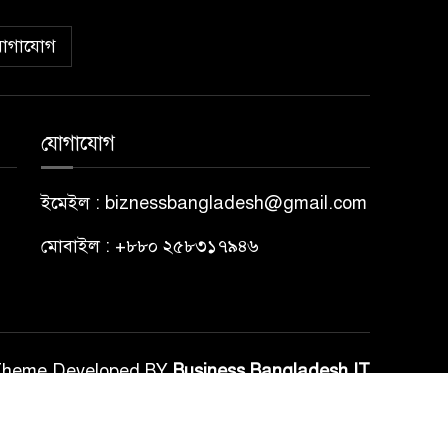
োগাযোগ
যোগাযোগ
ইমেইল : biznessbangladesh@gmail.com
মোবাইল : +৮৮০ ২৫৮৩১৭৯৪৬
Theme Developed BY
Business Bangladesh IT