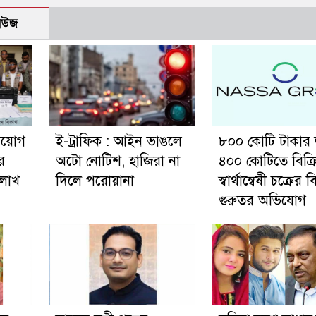
নিউজ
নিয়োগ
ই-ট্রাফিক : আইন ভাঙলে
৮০০ কোটি টাকার
র
অটো নোটিশ, হাজিরা না
৪০০ কোটিতে বিক্র
 লাখ
দিলে পরোয়ানা
স্বার্থান্বেষী চক্রের ব
গুরুতর অভিযোগ