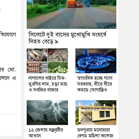
৮
 অভিযোগে
সিলেটে দুই বাসের মুখোমুখি সংঘর্ষে
নিহত বেড়ে ৯
নার মো.
মেলনে এ
নাগালের বাইরে ডিম-
স্বাভাবিক হচ্ছে গ্যাস
মুরগির দাম, চড়া মাছ
সরবরাহ, ধীরে ধীরে
ও সবজির বাজার
কমছে ভোগান্তিও
১২ জেলায় বজ্রবৃষ্টির
মনপুরায় মনোয়ারা
আভাস
বেগম মহিলা কলেজ