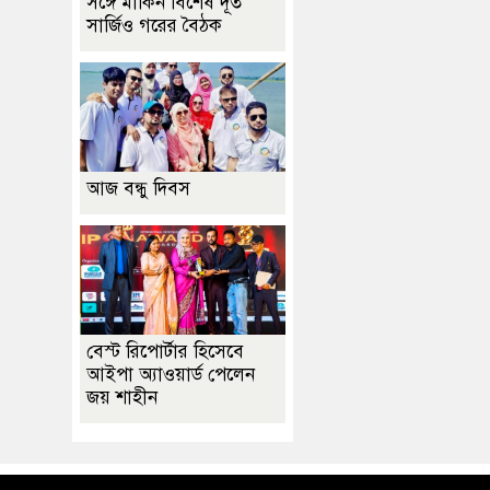
সঙ্গে মার্কিন বিশেষ দূত
সার্জিও গরের বৈঠক
আজ বন্ধু দিবস
বেস্ট রিপোর্টার হিসেবে
আইপা অ্যাওয়ার্ড পেলেন
জয় শাহীন