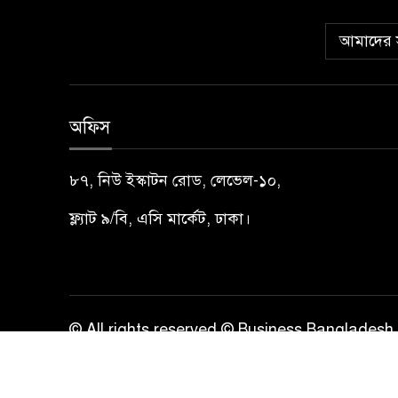
আমাদের স
অফিস
৮৭, নিউ ইস্কাটন রোড, লেভেল-১০,
ফ্ল্যাট ৯/বি, এসি মার্কেট, ঢাকা।
© All rights reserved © Business Bangladesh