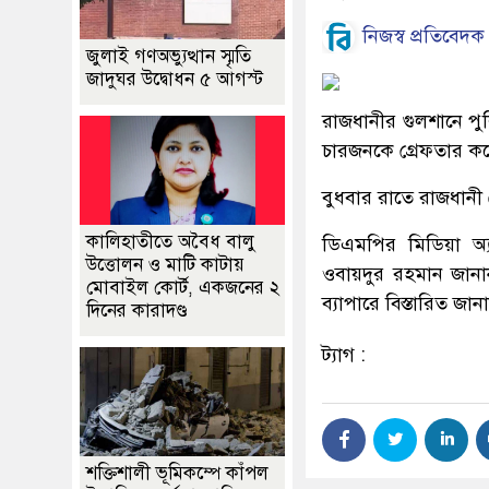
নিজস্ব প্রতিবেদক
জুলাই গণঅভ্যুত্থান স্মৃতি
জাদুঘর উদ্বোধন ৫ আগস্ট
রাজধানীর গুলশানে পুলি
চারজনকে গ্রেফতার কর
বুধবার রাতে রাজধানী
কালিহাতীতে অবৈধ বালু
ডিএমপির মিডিয়া অ্
উত্তোলন ও মাটি কাটায়
ওবায়দুর রহমান জানান
মোবাইল কোর্ট, একজনের ২
ব্যাপারে বিস্তারিত জা
দিনের কারাদণ্ড
ট্যাগ :
শক্তিশালী ভূমিকম্পে কাঁপল