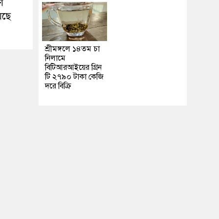
ণ
েছে
শ্রীমঙ্গলে ১৪তম চা
নিলামে
বিটিআরআইয়ের গ্রিন
টি ২৭৯০ টাকা কেজি
দরে বিক্রি