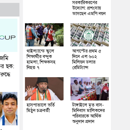
সরকারিকরণের
উদ্যোগ: প্রশংসায়
ভাসছেন এমপি নয়ন
থাইল্যান্ডে স্কুলে
আগস্টের প্রথম ৫
শিক্ষার্থীর বন্দুক
দিনে এল ৬০২
 জমি
হামলা, শিক্ষকসহ
মিলিয়ন ডলার
ির ছক:
নিহত ৭
রেমিট্যান্স
িরুদ্ধে
হাসপাতালে ভর্তি
টাঙ্গাইলে মৃত বাস-
মিঠুন চক্রবর্তী
মিনিবাস মালিকদের
পরিবারকে আর্থিক
অনুদান প্রদান