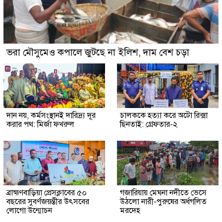
ভরা মৌসুমেও কপালে জুটছে না ইলিশ, দাম বেশ চড়া
দান নয়, কর্মসংস্থানই দারিদ্র্য দূর
চালককে হত্যা করে অটো রিক্সা
করার পথ: মির্জা ফখরুল
ছিনতাই: গ্রেফতার-২
ব্রাহ্মণবাড়িয়া প্রেসক্লাবের ৫০
গজারিয়ায় মেঘনা নদীতে ভেসে
বছরের সুবর্ণজয়ন্তীর উৎসবের
উঠলো নারী-পুরুষের অর্ধগলিত
লোগো উন্মোচন
মরদেহ