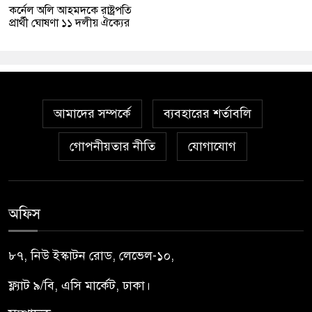
কর্নেল অলি আহমদকে রাষ্ট্রপতি
প্রার্থী ঘোষণা ১১ দলীয় ঐক্যের
আমাদের সম্পর্কে
ব্যবহারের শর্তাবলি
গোপনীয়তার নীতি
যোগাযোগ
অফিস
৮৭, নিউ ইস্কাটন রোড, লেভেল-১০,
ফ্ল্যাট ৯/বি, এসি মার্কেট, ঢাকা।