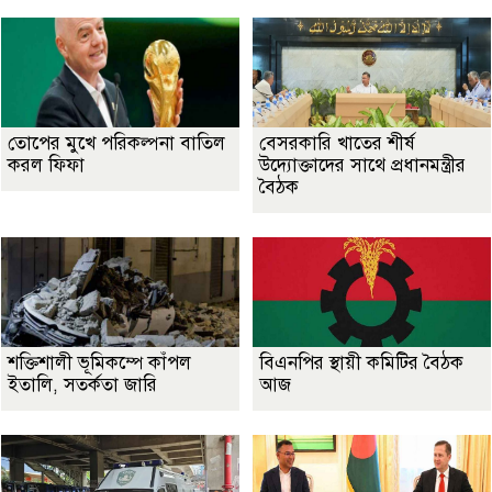
তোপের মুখে পরিকল্পনা বাতিল
বেসরকারি খাতের শীর্ষ
করল ফিফা
উদ্যোক্তাদের সাথে প্রধানমন্ত্রীর
বৈঠক
শক্তিশালী ভূমিকম্পে কাঁপল
বিএনপির স্থায়ী কমিটির বৈঠক
ইতালি, সতর্কতা জারি
আজ