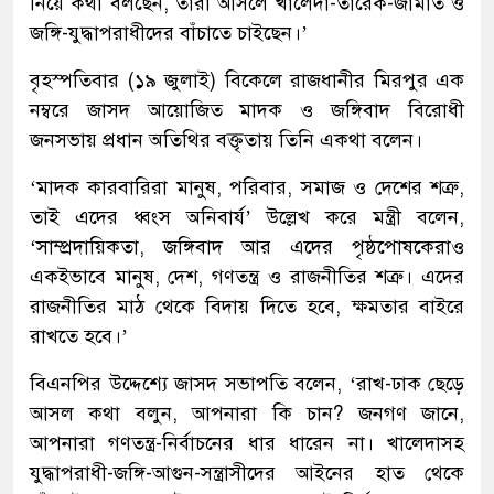
নিয়ে কথা বলছেন, তারা আসলে খালেদা-তারেক-জামাত ও
জঙ্গি-যুদ্ধাপরাধীদের বাঁচাতে চাইছেন।’
বৃহস্পতিবার (১৯ জুলাই) বিকেলে রাজধানীর মিরপুর এক
নম্বরে জাসদ আয়োজিত মাদক ও জঙ্গিবাদ বিরোধী
জনসভায় প্রধান অতিথির বক্তৃতায় তিনি একথা বলেন।
‘মাদক কারবারিরা মানুষ, পরিবার, সমাজ ও দেশের শত্রু,
তাই এদের ধ্বংস অনিবার্য’ উল্লেখ করে মন্ত্রী বলেন,
‘সাম্প্রদায়িকতা, জঙ্গিবাদ আর এদের পৃষ্ঠপোষকেরাও
একইভাবে মানুষ, দেশ, গণতন্ত্র ও রাজনীতির শত্রু। এদের
রাজনীতির মাঠ থেকে বিদায় দিতে হবে, ক্ষমতার বাইরে
রাখতে হবে।’
বিএনপির উদ্দেশ্যে জাসদ সভাপতি বলেন, ‘রাখ-ঢাক ছেড়ে
আসল কথা বলুন, আপনারা কি চান? জনগণ জানে,
আপনারা গণতন্ত্র-নির্বাচনের ধার ধারেন না। খালেদাসহ
যুদ্ধাপরাধী-জঙ্গি-আগুন-সন্ত্রাসীদের আইনের হাত থেকে