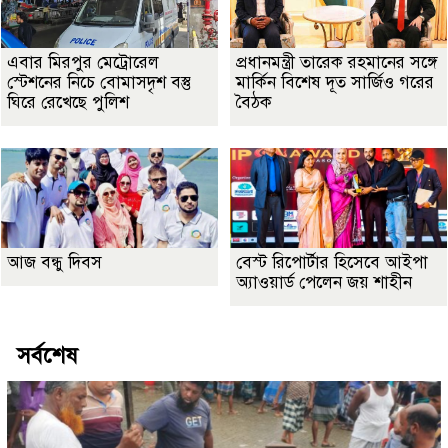
এবার মিরপুর মেট্রোরেল
প্রধানমন্ত্রী তারেক রহমানের সঙ্গে
স্টেশনের নিচে বোমাসদৃশ বস্তু
মার্কিন বিশেষ দূত সার্জিও গরের
ঘিরে রেখেছে পুলিশ
বৈঠক
আজ বন্ধু দিবস
বেস্ট রিপোর্টার হিসেবে আইপা
অ্যাওয়ার্ড পেলেন জয় শাহীন
সর্বশেষ