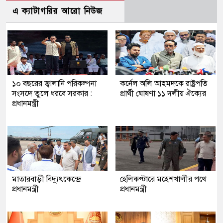
এ ক্যাটাগরির আরো নিউজ
১০ বছরের জ্বালানি পরিকল্পনা
কর্নেল অলি আহমদকে রাষ্ট্রপতি
সংসদে তুলে ধরবে সরকার :
প্রার্থী ঘোষণা ১১ দলীয় ঐক্যের
প্রধানমন্ত্রী
মাতারবাড়ী বিদ্যুৎকেন্দ্রে
হেলিকপ্টারে মহেশখালীর পথে
প্রধানমন্ত্রী
প্রধানমন্ত্রী