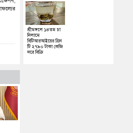
ৎক্ষেপণ,
াফল্যের
শ্রীমঙ্গলে ১৪তম চা
নিলামে
বিটিআরআইয়ের গ্রিন
টি ২৭৯০ টাকা কেজি
দরে বিক্রি