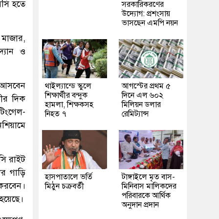
এসসি হতে
সরকারিকরণের
উদ্যোগ: প্রশংসায়
ভাসছেন এমপি নয়ন
 মাজার,
দ্যান ও
ে আসবেন
থাইল্যান্ডে স্কুলে
আগস্টের প্রথম ৫
শিক্ষার্থীর বন্দুক
দিনে এল ৬০২
লীর দিক
হামলা, শিক্ষকসহ
মিলিয়ন ডলার
টিংগেল-
নিহত ৭
রেমিট্যান্স
েশিয়ামে
সি রাইট
ের গাড়ি
হাসপাতালে ভর্তি
টাঙ্গাইলে মৃত বাস-
 করবেন।
মিঠুন চক্রবর্তী
মিনিবাস মালিকদের
পরিবারকে আর্থিক
হয়েছে।
অনুদান প্রদান