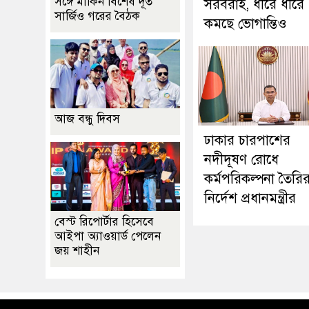
সঙ্গে মার্কিন বিশেষ দূত
সরবরাহ, ধীরে ধীরে
সার্জিও গরের বৈঠক
কমছে ভোগান্তিও
আজ বন্ধু দিবস
ঢাকার চারপাশের
নদীদূষণ রোধে
কর্মপরিকল্পনা তৈরি
নির্দেশ প্রধানমন্ত্রীর
বেস্ট রিপোর্টার হিসেবে
আইপা অ্যাওয়ার্ড পেলেন
জয় শাহীন