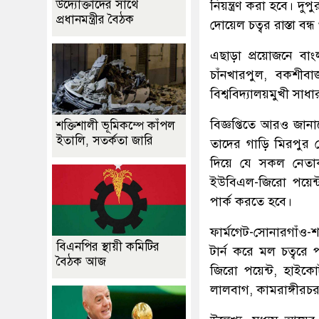
উদ্যোক্তাদের সাথে
নিয়ন্ত্রণ করা হবে। দু
প্রধানমন্ত্রীর বৈঠক
দোয়েল চত্বর রাস্তা বন্
এছাড়া প্রয়োজনে বাং
চাঁনখারপুল, বকশীবা
বিশ্ববিদ্যালয়মুখী সা
বিজ্ঞপ্তিতে আরও জান
শক্তিশালী ভূমিকম্পে কাঁপল
ইতালি, সতর্কতা জারি
তাদের গাড়ি মিরপুর 
দিয়ে যে সকল নেতাক
ইউবিএল-জিরো পয়েন্ট-
পার্ক করতে হবে।
ফার্মগেট-সোনারগাঁও
বিএনপির স্থায়ী কমিটির
টার্ন করে মল চত্বরে
বৈঠক আজ
জিরো পয়েন্ট, হাইকোর
লালবাগ, কামরাঙ্গীরচ