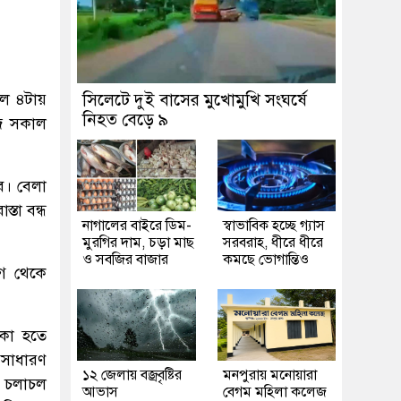
েল ৪টায়
সিলেটে দুই বাসের মুখোমুখি সংঘর্ষে
নিহত বেড়ে ৯
আজ সকাল
ে। বেলা
্তা বন্ধ
নাগালের বাইরে ডিম-
স্বাভাবিক হচ্ছে গ্যাস
মুরগির দাম, চড়া মাছ
সরবরাহ, ধীরে ধীরে
ও সবজির বাজার
কমছে ভোগান্তিও
াগ থেকে
াকা হতে
ও সাধারণ
১২ জেলায় বজ্রবৃষ্টির
মনপুরায় মনোয়ারা
ন চলাচল
আভাস
বেগম মহিলা কলেজ