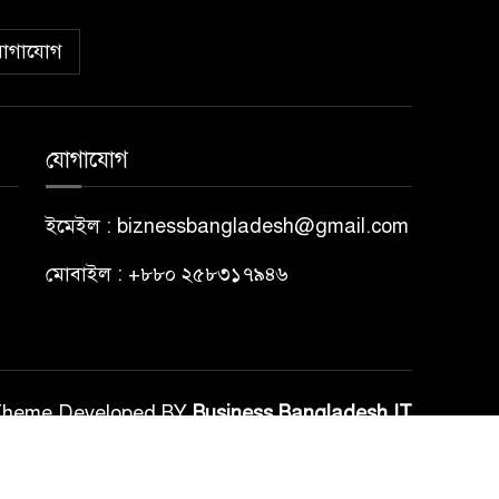
োগাযোগ
যোগাযোগ
ইমেইল : biznessbangladesh@gmail.com
মোবাইল : +৮৮০ ২৫৮৩১৭৯৪৬
Theme Developed BY
Business Bangladesh IT