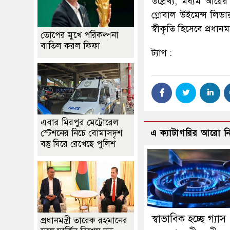
উল্লেখ্য, মধ্যম আয়ের
গ্লোবাল উইমেন্স লিড
স্বীকৃতি হিসেবে প্রধান
তোপের মুখে পরিকল্পনা
বাতিল করল ফিফা
ট্যাগ :
এবার মিরপুর মেট্রোরেল
স্টেশনের নিচে বোমাসদৃশ
এ ক্যাটাগরির আরো 
বস্তু ঘিরে রেখেছে পুলিশ
স্বাভাবিক হচ্ছে গ্যাস
প্রধানমন্ত্রী তারেক রহমানের