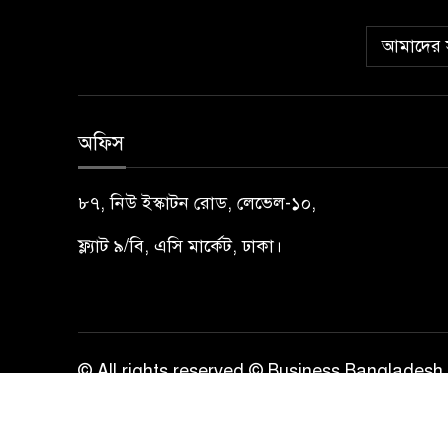
আমাদের স
অফিস
৮৭, নিউ ইস্কাটন রোড, লেভেল-১০,
ফ্ল্যাট ৯/বি, এসি মার্কেট, ঢাকা।
© All rights reserved © Business Bangladesh