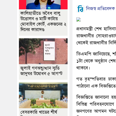
নিজস্ব প্রতিবেদক
কালিহাতীতে অবৈধ বালু
উত্তোলন ও মাটি কাটায়
মোবাইল কোর্ট, একজনের ২
প্রধানমন্ত্রী শেখ হ
দিনের কারাদণ্ড
রাজধানীর সোহরাওয়া
থেকেই রাজধানীর নির্দ
ডিএমপি জানিয়েছে, শনি
১টা থেকে অনুষ্ঠান শেষ
থাকবে।
জুলাই গণঅভ্যুত্থান স্মৃতি
জাদুঘর উদ্বোধন ৫ আগস্ট
গত বৃহস্পতিবার ঢাক
পাঠানো এক বিজ্ঞপ্তিত
বিজ্ঞপ্তিতে জানানো
বিভিন্ন পরিবহনযোগে ও
জনগণের আগমন ঘটবে। 
বেসরকারি খাতের শীর্ষ