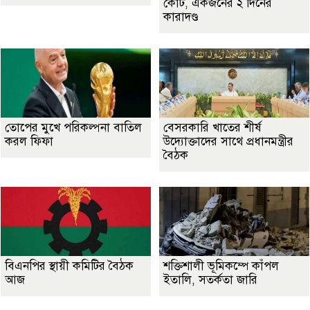
কোর্ট, একজনের ২ দিনের
কারাদণ্ড
তোপের মুখে পরিকল্পনা বাতিল
বেসরকারি খাতের শীর্ষ
করল ফিফা
উদ্যোক্তাদের সাথে প্রধানমন্ত্রীর
বৈঠক
বিএনপির স্থায়ী কমিটির বৈঠক
শক্তিশালী ভূমিকম্পে কাঁপল
আজ
ইতালি, সতর্কতা জারি