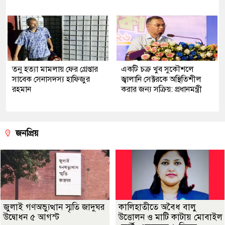
তনু হত্যা মামলায় ফের গ্রেপ্তার
একটি চক্র খুব সুকৌশলে
সাবেক সেনাসদস্য হাফিজুর
জ্বালানি সেক্টরকে অস্থিতিশীল
রহমান
করার জন্য সক্রিয়: প্রধানমন্ত্রী
জনপ্রিয়
জুলাই গণঅভ্যুত্থান স্মৃতি জাদুঘর
কালিহাতীতে অবৈধ বালু
উদ্বোধন ৫ আগস্ট
উত্তোলন ও মাটি কাটায় মোবাইল