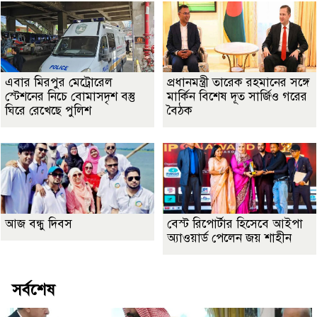
এবার মিরপুর মেট্রোরেল
প্রধানমন্ত্রী তারেক রহমানের সঙ্গে
স্টেশনের নিচে বোমাসদৃশ বস্তু
মার্কিন বিশেষ দূত সার্জিও গরের
ঘিরে রেখেছে পুলিশ
বৈঠক
আজ বন্ধু দিবস
বেস্ট রিপোর্টার হিসেবে আইপা
অ্যাওয়ার্ড পেলেন জয় শাহীন
সর্বশেষ