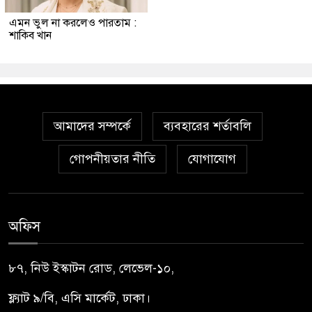
এমন ভুল না করলেও পারতাম :
শাকিব খান
আমাদের সম্পর্কে
ব্যবহারের শর্তাবলি
গোপনীয়তার নীতি
যোগাযোগ
অফিস
৮৭, নিউ ইস্কাটন রোড, লেভেল-১০,
ফ্ল্যাট ৯/বি, এসি মার্কেট, ঢাকা।