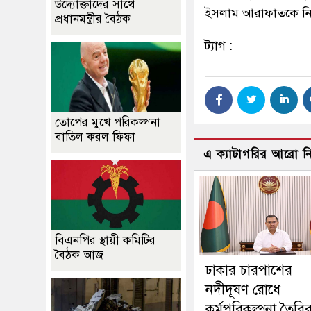
উদ্যোক্তাদের সাথে
ইসলাম আরাফাতকে নি
প্রধানমন্ত্রীর বৈঠক
ট্যাগ :
তোপের মুখে পরিকল্পনা
বাতিল করল ফিফা
এ ক্যাটাগরির আরো 
বিএনপির স্থায়ী কমিটির
বৈঠক আজ
ঢাকার চারপাশের
নদীদূষণ রোধে
কর্মপরিকল্পনা তৈরি