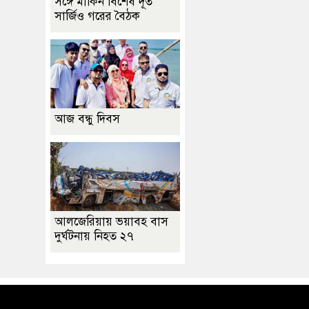
সঙ্গে মার্কিন বিশেষ দূত
সার্জিও গরের বৈঠক
আজ বন্ধু দিবস
আলজেরিয়ায় ভয়াবহ বাস
দুর্ঘটনায় নিহত ২৭