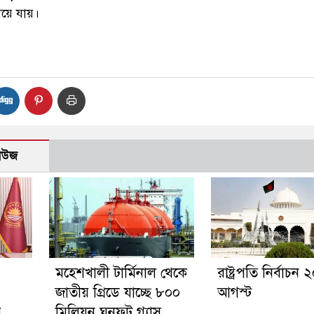
য়ে যায়।
নিউজ
মহেশখালী টার্মিনাল থেকে
রাষ্ট্রপতি নির্বাচন 
জাতীয় গ্রিডে যাচ্ছে ৮০০
আগস্ট
র
মিলিয়ন ঘনফুট গ্যাস