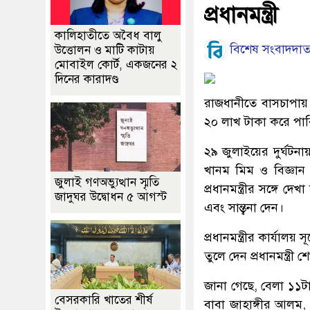
প্রধানমন্ত্রী
কালিহাতীতে অবৈধ বালু
বিশেষ সংবাদদাত
উত্তোলন ও মাটি কাটায়
মোবাইল কোর্ট, একজনের ২
দিনের কারাদণ্ড
রাজধানীতে বাসচাপায় শ
২০ লাখ টাকা করে পারিব
২৯ জুলাইয়ের দুর্ঘটনা
খানম মিম ও বিজ্ঞান ব
জুলাই গণঅভ্যুত্থান স্মৃতি
প্রধানমন্ত্রীর সঙ্গে 
জাদুঘর উদ্বোধন ৫ আগস্ট
এবং সান্ত্বনা দেন।
প্রধানমন্ত্রীর কার্যা
তুলে দেন প্রধানমন্ত্রী 
জানা গেছে, বেলা ১১টা
বেসরকারি খাতের শীর্ষ
বাবা জাহাঙ্গীর আলম, 