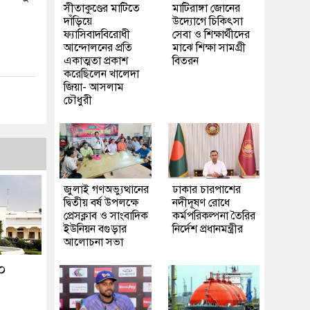
সীতাকুণ্ডের মাটিতে
মাটিরাঙ্গা জোনের
দাঁড়িয়ে
উদ্যোগে চিকিৎসা
ফ্যাসিবাদবিরোধী
সেবা ও শিক্ষার্থীদের
আন্দোলনের প্রতি
মাঝে শিক্ষা সামগ্রী
একাত্মতা প্রকাশ
বিতরন
করেছিলেন খালেদা
জিয়া- আসলাম
চৌধুরী
জুলাই গণঅভ্যুত্থানের
ঢাকার চারপাশের
দ্বিতীয় বর্ষ উপলক্ষে
নদীদূষণ রোধে
প্রেসক্লাব ও সাংবাদিক
কর্মপরিকল্পনা তৈরির
ইউনিয়ন বগুড়ার
নির্দেশ প্রধানমন্ত্রীর
আলোচনা সভা
২০