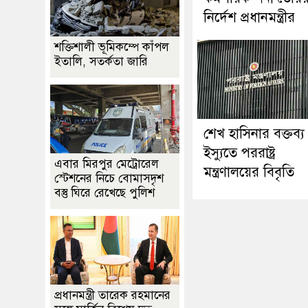
নির্দেশ প্রধানমন্ত্রীর
শক্তিশালী ভূমিকম্পে কাঁপল
ইতালি, সতর্কতা জারি
শেখ হাসিনার বক্তব্য
ইস্যুতে পররাষ্ট্র
এবার মিরপুর মেট্রোরেল
মন্ত্রণালয়ের বিবৃতি
স্টেশনের নিচে বোমাসদৃশ
বস্তু ঘিরে রেখেছে পুলিশ
প্রধানমন্ত্রী তারেক রহমানের