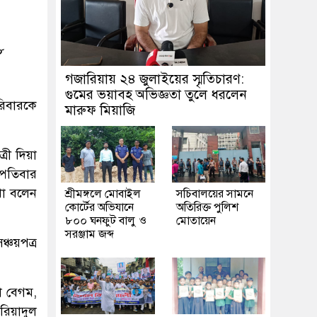
৮
গজারিয়ায় ২৪ জুলাইয়ের স্মৃতিচারণ:
গুমের ভয়াবহ অভিজ্ঞতা তুলে ধরলেন
রিবারকে
মারুফ মিয়াজি
্রী দিয়া
্পতিবার
কথা বলেন
শ্রীমঙ্গলে মোবাইল
সচিবালয়ের সামনে
কোর্টের অভিযানে
অতিরিক্ত পুলিশ
৮০০ ঘনফুট বালু ও
মোতায়েন
সরঞ্জাম জব্দ
ঞ্চয়পত্র
া বেগম,
রিয়াদুল