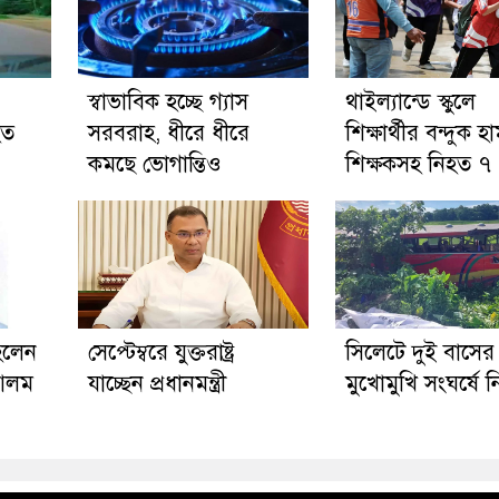
স্বাভাবিক হচ্ছে গ্যাস
থাইল্যান্ডে স্কুলে
হত
সরবরাহ, ধীরে ধীরে
শিক্ষার্থীর বন্দুক হ
কমছে ভোগান্তিও
শিক্ষকসহ নিহত ৭
হলেন
সেপ্টেম্বরে যুক্তরাষ্ট্র
সিলেটে দুই বাসের
 আলম
যাচ্ছেন প্রধানমন্ত্রী
মুখোমুখি সংঘর্ষে 