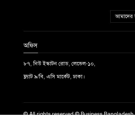
আমাদের স
অফিস
৮৭, নিউ ইস্কাটন রোড, লেভেল-১০,
ফ্ল্যাট ৯/বি, এসি মার্কেট, ঢাকা।
© All rights reserved © Business Bangladesh