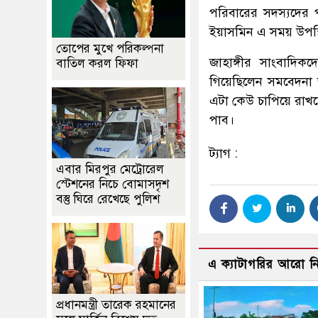
পরিবারের সদস্যদের পা
ইয়াসমিন এ সময় উপস্
তোপের মুখে পরিকল্পনা
জাহাঙ্গীর সাংবাদিকদে
বাতিল করল ফিফা
গিয়েছিলেন সমবেদনা জা
এটা কেউ চাপিয়ে রাখত
পাব।
ট্যাগ :
এবার মিরপুর মেট্রোরেল
স্টেশনের নিচে বোমাসদৃশ
বস্তু ঘিরে রেখেছে পুলিশ
এ ক্যাটাগরির আরো 
প্রধানমন্ত্রী তারেক রহমানের