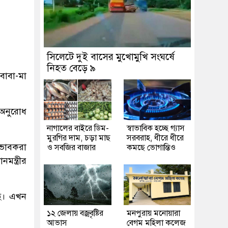
সিলেটে দুই বাসের মুখোমুখি সংঘর্ষে
নিহত বেড়ে ৯
বাবা-মা
 অনুরোধ
নাগালের বাইরে ডিম-
স্বাভাবিক হচ্ছে গ্যাস
মুরগির দাম, চড়া মাছ
সরবরাহ, ধীরে ধীরে
িভাবকরা
ও সবজির বাজার
কমছে ভোগান্তিও
ন্ত্রীর
ছে। এখন
১২ জেলায় বজ্রবৃষ্টির
মনপুরায় মনোয়ারা
আভাস
বেগম মহিলা কলেজ