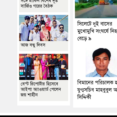
সঙ্গে মার্কিন বিশেষ দূত
সার্জিও গরের বৈঠক
সিলেটে দুই বাসের
মুখোমুখি সংঘর্ষে নি
বেড়ে ৯
আজ বন্ধু দিবস
বিমানের পরিচালক 
বেস্ট রিপোর্টার হিসেবে
আইপা অ্যাওয়ার্ড পেলেন
যুগ্মসচিব মাহবুবুল
জয় শাহীন
সিদ্দিকী