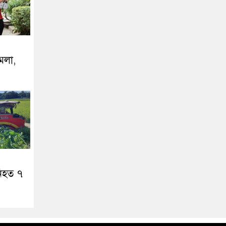
ামলা,
নিহত ৭