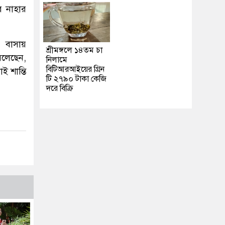
র নাহার
ের বাসায়
শ্রীমঙ্গলে ১৪তম চা
 বলেছেন,
নিলামে
বিটিআরআইয়ের গ্রিন
 শান্তি
টি ২৭৯০ টাকা কেজি
দরে বিক্রি