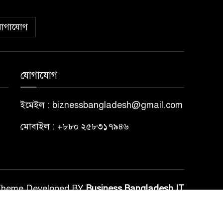
োগাযোগ
যোগাযোগ
ইমেইল : biznessbangladesh@gmail.com
মোবাইল : +৮৮০ ২৫৮৩১৭৯৪৬
Theme Developed BY
Business Bangladesh IT