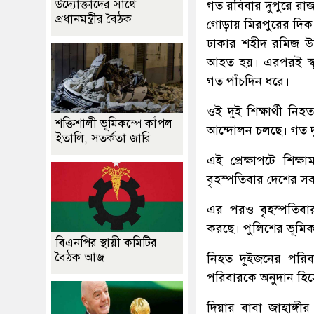
উদ্যোক্তাদের সাথে
গত রবিবার দুপুরে রাজ
প্রধানমন্ত্রীর বৈঠক
গোড়ায় মিরপুরের দিক
ঢাকার শহীদ রমিজ উদ
আহত হয়। এরপরই স্কু
গত পাঁচদিন ধরে।
ওই দুই শিক্ষার্থী ন
শক্তিশালী ভূমিকম্পে কাঁপল
আন্দোলন চলছে। গত দু
ইতালি, সতর্কতা জারি
এই প্রেক্ষাপটে শিক্ষাম
বৃহস্পতিবার দেশের সব 
এর পরও বৃহস্পতিবার
করছে। পুলিশের ভূমিকা
বিএনপির স্থায়ী কমিটির
বৈঠক আজ
নিহত দুইজনের পরিবারে
পরিবারকে অনুদান হিস
দিয়ার বাবা জাহাঙ্