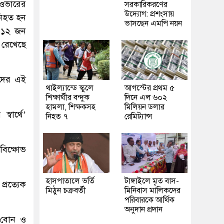
ইওভারের
সরকারিকরণের
উদ্যোগ: প্রশংসায়
নিহত হন
ভাসছেন এমপি নয়ন
০-১২ জন
 রেখেছে
ীদের এই
থাইল্যান্ডে স্কুলে
আগস্টের প্রথম ৫
শিক্ষার্থীর বন্দুক
দিনে এল ৬০২
হামলা, শিক্ষকসহ
মিলিয়ন ডলার
্বার্থে’
নিহত ৭
রেমিট্যান্স
বিক্ষোভ
হাসপাতালে ভর্তি
টাঙ্গাইলে মৃত বাস-
্রত্যেক
মিঠুন চক্রবর্তী
মিনিবাস মালিকদের
পরিবারকে আর্থিক
অনুদান প্রদান
, বোন ও