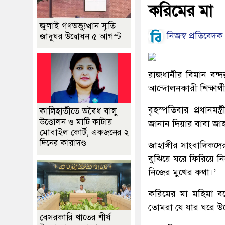
করিমের মা
জুলাই গণঅভ্যুত্থান স্মৃতি
নিজস্ব প্রতিবেদক
জাদুঘর উদ্বোধন ৫ আগস্ট
রাজধানীর বিমান বন্
আন্দোলনকারী শিক্ষার
বৃহস্পতিবার প্রধানমন
কালিহাতীতে অবৈধ বালু
উত্তোলন ও মাটি কাটায়
জানান দিয়ার বাবা জা
মোবাইল কোর্ট, একজনের ২
দিনের কারাদণ্ড
জাহাঙ্গীর সাংবাদিকদ
বুঝিয়ে ঘরে ফিরিয়ে নি
নিজের মুখের কথা।’
করিমের মা মহিমা বল
তোমরা যে যার ঘরে উ
বেসরকারি খাতের শীর্ষ