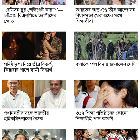
‘রেডিসন ব্লুর ডেলিগেট কারা?’—
ভারতের ঝাড়খণ্ডে তীব্র আন্দোলন,
চট্টগ্রাম বিএনপিতে ত্যাগীদের
বিধানসভা ঘেরাওয়ের পথে
ক্ষোভ
শিক্ষার্থীরা
ঘনিষ্ঠ দৃশ্য নিয়ে তীব্র বিতর্ক,
বাবাকে শেষ বিদায় জানালেন মেসি
কিয়ারার পাশে স্বামী সিদ্ধার্থ
প্রধানমন্ত্রীর সঙ্গে ভারতীয়
৩১২ শিক্ষা প্রতিষ্ঠানের কোনো
হাইকমিশনারের বৈঠক
শিক্ষার্থীই পাস করেনি