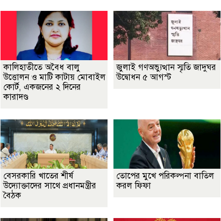
কালিহাতীতে অবৈধ বালু
জুলাই গণঅভ্যুত্থান স্মৃতি জাদুঘর
উত্তোলন ও মাটি কাটায় মোবাইল
উদ্বোধন ৫ আগস্ট
কোর্ট, একজনের ২ দিনের
কারাদণ্ড
বেসরকারি খাতের শীর্ষ
তোপের মুখে পরিকল্পনা বাতিল
উদ্যোক্তাদের সাথে প্রধানমন্ত্রীর
করল ফিফা
বৈঠক