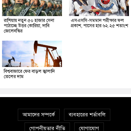
রাশিয়ায় নতুন ৫০ হাজার সেনা
এসএসসি-সমমান পরীক্ষার ফল
পাঠাচ্ছে উত্তর কোরিয়া, দাবি
প্রকাশ, পাসের হার ৬২.২৫ শতাংশ
জেলেনস্কির
বিশ্ববাজারে ফের বাড়ল জ্বালানি
তেলের দাম
আমাদের সম্পর্কে
ব্যবহারের শর্তাবলি
গোপনীয়তার নীতি
যোগাযোগ