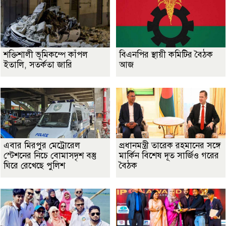
শক্তিশালী ভূমিকম্পে কাঁপল
বিএনপির স্থায়ী কমিটির বৈঠক
ইতালি, সতর্কতা জারি
আজ
এবার মিরপুর মেট্রোরেল
প্রধানমন্ত্রী তারেক রহমানের সঙ্গে
স্টেশনের নিচে বোমাসদৃশ বস্তু
মার্কিন বিশেষ দূত সার্জিও গরের
ঘিরে রেখেছে পুলিশ
বৈঠক