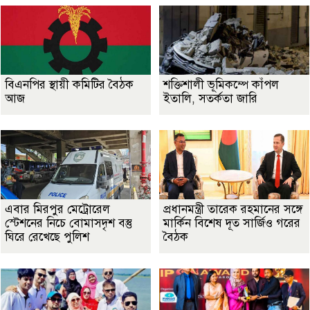
বিএনপির স্থায়ী কমিটির বৈঠক
শক্তিশালী ভূমিকম্পে কাঁপল
আজ
ইতালি, সতর্কতা জারি
এবার মিরপুর মেট্রোরেল
প্রধানমন্ত্রী তারেক রহমানের সঙ্গে
স্টেশনের নিচে বোমাসদৃশ বস্তু
মার্কিন বিশেষ দূত সার্জিও গরের
ঘিরে রেখেছে পুলিশ
বৈঠক