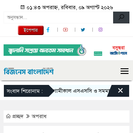
০১:৪৩ অপরাহ্ন, রবিবার, ০৯ অগাস্ট ২০২৬
ইপেপার
×
আগামীকাল এসএসসি ও সমমানের ফল, জানা যা
সংবাদ শিরোনাম :
প্রচ্ছদ
অপরাধ