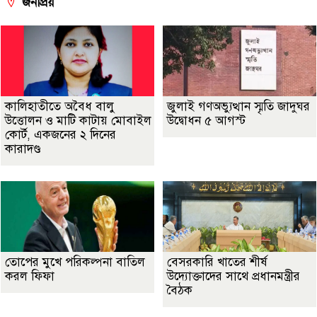
জনপ্রিয়
কালিহাতীতে অবৈধ বালু
জুলাই গণঅভ্যুত্থান স্মৃতি জাদুঘর
উত্তোলন ও মাটি কাটায় মোবাইল
উদ্বোধন ৫ আগস্ট
কোর্ট, একজনের ২ দিনের
কারাদণ্ড
তোপের মুখে পরিকল্পনা বাতিল
বেসরকারি খাতের শীর্ষ
করল ফিফা
উদ্যোক্তাদের সাথে প্রধানমন্ত্রীর
বৈঠক