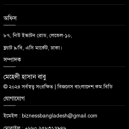
অফিস
৮৭, নিউ ইস্কাটন রোড, লেভেল-১০,
ফ্ল্যাট ৯/বি, এসি মার্কেট, ঢাকা।
সম্পাদক
মেহেদী হাসান বাবু
© ২০২৪ সর্বস্বত্ব সংরক্ষিত | বিজনেস বাংলাদেশ.কম.বিডি
যোগাযোগ
ইমেইল : biznessbangladesh@gmail.com
মোবাইল : +৮৮০ ২৫৮৩১৭৯৪৬