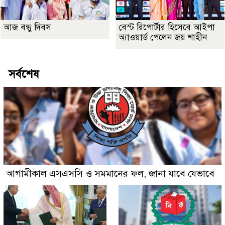
আজ বন্ধু দিবস
বেস্ট রিপোর্টার হিসেবে আইপা
অ্যাওয়ার্ড পেলেন জয় শাহীন
সর্বশেষ
আগামীকাল এসএসসি ও সমমানের ফল, জানা যাবে যেভাবে