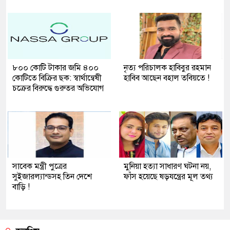
৮০০ কোটি টাকার জমি ৪০০
নৃত্য পরিচালক হাবিবুর রহমান
কোটিতে বিক্রির ছক: স্বার্থান্বেষী
হাবিব আছেন বহাল তবিয়তে !
চক্রের বিরুদ্ধে গুরুতর অভিযোগ
সাবেক মন্ত্রী পুত্রের
মুনিয়া হত্যা সাধারণ ঘটনা নয়,
সুইজারল্যান্ডসহ তিন দেশে
ফাঁস হয়েছে ষড়যন্ত্রের মূল তথ্য
বাড়ি !