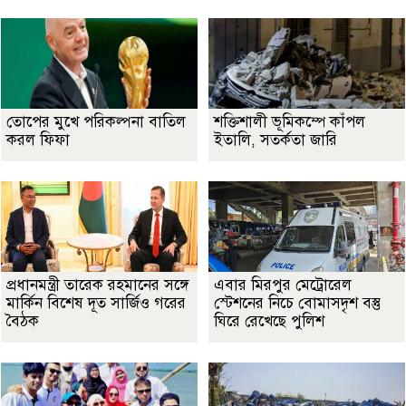
তোপের মুখে পরিকল্পনা বাতিল
শক্তিশালী ভূমিকম্পে কাঁপল
করল ফিফা
ইতালি, সতর্কতা জারি
প্রধানমন্ত্রী তারেক রহমানের সঙ্গে
এবার মিরপুর মেট্রোরেল
মার্কিন বিশেষ দূত সার্জিও গরের
স্টেশনের নিচে বোমাসদৃশ বস্তু
বৈঠক
ঘিরে রেখেছে পুলিশ