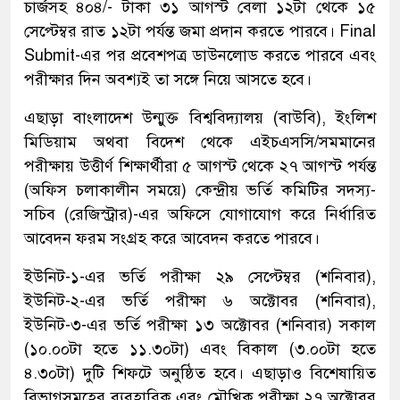
চার্জসহ ৪০৪/- টাকা ৩১ আগস্ট বেলা ১২টা থেকে ১৫
সেপ্টেম্বর রাত ১২টা পর্যন্ত জমা প্রদান করতে পারবে। Final
Submit-এর পর প্রবেশপত্র ডাউনলোড করতে পারবে এবং
পরীক্ষার দিন অবশ্যই তা সঙ্গে নিয়ে আসতে হবে।
এছাড়া বাংলাদেশ উন্মুক্ত বিশ্ববিদ্যালয় (বাউবি), ইংলিশ
মিডিয়াম অথবা বিদেশ থেকে এইচএসসি/সমমানের
পরীক্ষায় উত্তীর্ণ শিক্ষার্থীরা ৫ আগস্ট থেকে ২৭ আগস্ট পর্যন্ত
(অফিস চলাকালীন সময়ে) কেন্দ্রীয় ভর্তি কমিটির সদস্য-
সচিব (রেজিস্ট্রার)-এর অফিসে যোগাযোগ করে নির্ধারিত
আবেদন ফরম সংগ্রহ করে আবেদন করতে পারবে।
ইউনিট-১-এর ভর্তি পরীক্ষা ২৯ সেপ্টেম্বর (শনিবার),
ইউনিট-২-এর ভর্তি পরীক্ষা ৬ অক্টোবর (শনিবার),
ইউনিট-৩-এর ভর্তি পরীক্ষা ১৩ অক্টোবর (শনিবার) সকাল
(১০.০০টা হতে ১১.৩০টা) এবং বিকাল (৩.০০টা হতে
৪.৩০টা) দুটি শিফটে অনুষ্ঠিত হবে। এছাড়াও বিশেষায়িত
বিভাগসমূহের ব্যবহারিক এবং মৌখিক পরীক্ষা ২৭ অক্টোবর