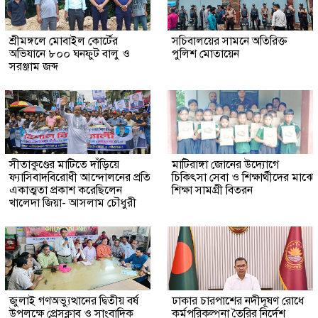
শ্রীমঙ্গলে মোবাইল কোর্টের
সচিবালয়ের সামনে অতিরিক্ত
অভিযানে ৮০০ ঘনফুট বালু ও
পুলিশ মোতায়েন
সরঞ্জাম জব্দ
সীতাকুণ্ডের মাটিতে দাঁড়িয়ে
মাটিরাঙ্গা জোনের উদ্যোগে
ফ্যাসিবাদবিরোধী আন্দোলনের প্রতি
চিকিৎসা সেবা ও শিক্ষার্থীদের মাঝে
একাত্মতা প্রকাশ করেছিলেন
শিক্ষা সামগ্রী বিতরন
খালেদা জিয়া- আসলাম চৌধুরী
জুলাই গণঅভ্যুত্থানের দ্বিতীয় বর্ষ
ঢাকার চারপাশের নদীদূষণ রোধে
উপলক্ষে প্রেসক্লাব ও সাংবাদিক
কর্মপরিকল্পনা তৈরির নির্দেশ