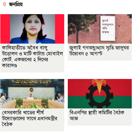
জনপ্রিয়
কালিহাতীতে অবৈধ বালু
জুলাই গণঅভ্যুত্থান স্মৃতি জাদুঘর
উত্তোলন ও মাটি কাটায় মোবাইল
উদ্বোধন ৫ আগস্ট
কোর্ট, একজনের ২ দিনের
কারাদণ্ড
বেসরকারি খাতের শীর্ষ
বিএনপির স্থায়ী কমিটির বৈঠক
উদ্যোক্তাদের সাথে প্রধানমন্ত্রীর
আজ
বৈঠক