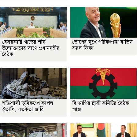
বেসরকারি খাতের শীর্ষ
তোপের মুখে পরিকল্পনা বাতিল
উদ্যোক্তাদের সাথে প্রধানমন্ত্রীর
করল ফিফা
বৈঠক
শক্তিশালী ভূমিকম্পে কাঁপল
বিএনপির স্থায়ী কমিটির বৈঠক
ইতালি, সতর্কতা জারি
আজ