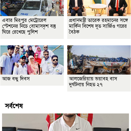
এবার মিরপুর মেট্রোরেল
প্রধানমন্ত্রী তারেক রহমানের সঙ্গে
স্টেশনের নিচে বোমাসদৃশ বস্তু
মার্কিন বিশেষ দূত সার্জিও গরের
ঘিরে রেখেছে পুলিশ
বৈঠক
আজ বন্ধু দিবস
আলজেরিয়ায় ভয়াবহ বাস
দুর্ঘটনায় নিহত ২৭
সর্বশেষ