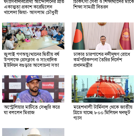
ফ্যাসিবাদবিরোধী আন্দোলনের প্রতি
চিকিৎসা সেবা ও শিক্ষার্থীদের মাঝে
একাত্মতা প্রকাশ করেছিলেন
শিক্ষা সামগ্রী বিতরন
খালেদা জিয়া- আসলাম চৌধুরী
জুলাই গণঅভ্যুত্থানের দ্বিতীয় বর্ষ
ঢাকার চারপাশের নদীদূষণ রোধে
উপলক্ষে প্রেসক্লাব ও সাংবাদিক
কর্মপরিকল্পনা তৈরির নির্দেশ
ইউনিয়ন বগুড়ার আলোচনা সভা
প্রধানমন্ত্রীর
অস্ট্রেলিয়ার মাটিতে সেঞ্চুরি করে
মহেশখালী টার্মিনাল থেকে জাতীয়
যা বললেন মিরাজ
গ্রিডে যাচ্ছে ৮০০ মিলিয়ন ঘনফুট
গ্যাস