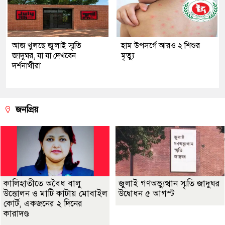
আজ খুলছে জুলাই স্মৃতি
হাম উপসর্গে আরও ২ শিশুর
জাদুঘর, যা যা দেখবেন
মৃত্যু
দর্শনার্থীরা
জনপ্রিয়
কালিহাতীতে অবৈধ বালু
জুলাই গণঅভ্যুত্থান স্মৃতি জাদুঘর
উত্তোলন ও মাটি কাটায় মোবাইল
উদ্বোধন ৫ আগস্ট
কোর্ট, একজনের ২ দিনের
কারাদণ্ড