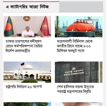
এ ক্যাটাগরির আরো নিউজ
ঢাকার চারপাশের নদীদূষণ
মহেশখালী টার্মিনাল থেকে
রোধে কর্মপরিকল্পনা তৈরির
জাতীয় গ্রিডে যাচ্ছে ৮০০
নির্দেশ প্রধানমন্ত্রীর
মিলিয়ন ঘনফুট গ্যাস
রাষ্ট্রপতি নির্বাচন ২০ আগস্ট
শেখ হাসিনার বক্তব্য ইস্যুতে
পররাষ্ট্র মন্ত্রণালয়ের বিবৃতি