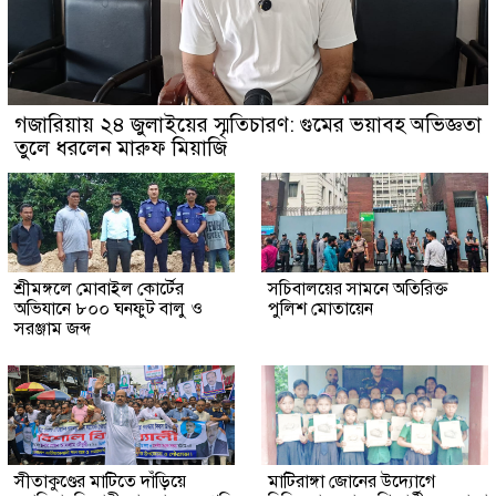
গজারিয়ায় ২৪ জুলাইয়ের স্মৃতিচারণ: গুমের ভয়াবহ অভিজ্ঞতা
তুলে ধরলেন মারুফ মিয়াজি
শ্রীমঙ্গলে মোবাইল কোর্টের
সচিবালয়ের সামনে অতিরিক্ত
অভিযানে ৮০০ ঘনফুট বালু ও
পুলিশ মোতায়েন
সরঞ্জাম জব্দ
সীতাকুণ্ডের মাটিতে দাঁড়িয়ে
মাটিরাঙ্গা জোনের উদ্যোগে