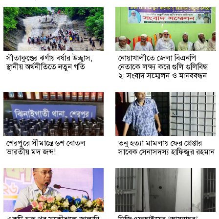
সীতাকুণ্ডের ঝর্ণায় বর্ষার উচ্ছ্বাস,
নোয়াখালীতে জেলা বিএনপি
স্থানীয় অর্থনীতিতে নতুন গতি
নেতাকে লক্ষ্য করে গুলি গুলিবিদ্ধ
২: সংবাদ সম্মেলন ও মানববন্ধন
শেরপুরে সীমান্তে ৬শ বোতল
তনু হত্যা মামলায় ফের গ্রেপ্তার
ভারতীয় মদ জব্দ!
সাবেক সেনাসদস্য হাফিজুর রহমান