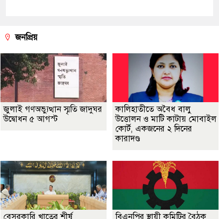
জনপ্রিয়
জুলাই গণঅভ্যুত্থান স্মৃতি জাদুঘর
কালিহাতীতে অবৈধ বালু
উদ্বোধন ৫ আগস্ট
উত্তোলন ও মাটি কাটায় মোবাইল
কোর্ট, একজনের ২ দিনের
কারাদণ্ড
বেসরকারি খাতের শীর্ষ
বিএনপির স্থায়ী কমিটির বৈঠক