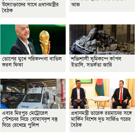
উদ্যোক্তাদের সাথে প্রধানমন্ত্রীর
আজ
বৈঠক
তোপের মুখে পরিকল্পনা বাতিল
শক্তিশালী ভূমিকম্পে কাঁপল
করল ফিফা
ইতালি, সতর্কতা জারি
এবার মিরপুর মেট্রোরেল
প্রধানমন্ত্রী তারেক রহমানের সঙ্গে
স্টেশনের নিচে বোমাসদৃশ বস্তু
মার্কিন বিশেষ দূত সার্জিও গরের
ঘিরে রেখেছে পুলিশ
বৈঠক