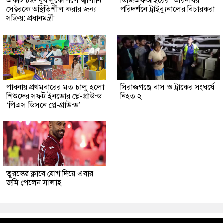
একটি চক্র খুব সুকৌশলে জ্বালানি
ডিজিএফআইয়ের ‘আয়নাঘর’
সেক্টরকে অস্থিতিশীল করার জন্য
পরিদর্শনে ট্রাইব্যুনালের বিচারকরা
সক্রিয়: প্রধানমন্ত্রী
পাবনায় প্রথমবারের মত চালু হলো
সিরাজগঞ্জে বাস ও ট্রাকের সংঘর্ষে
শিশুদের সফট ইনডোর প্লে-গ্রাউন্ড
নিহত ২
‘পিএস ডিসনে প্লে-গ্রাউন্ড’
তুরস্কের ক্লাবে যোগ দিয়ে এবার
জমি পেলেন সালাহ