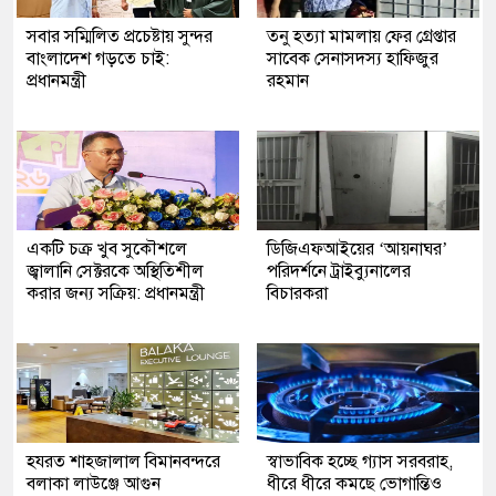
সবার সম্মিলিত প্রচেষ্টায় সুন্দর
তনু হত্যা মামলায় ফের গ্রেপ্তার
বাংলাদেশ গড়তে চাই:
সাবেক সেনাসদস্য হাফিজুর
প্রধানমন্ত্রী
রহমান
একটি চক্র খুব সুকৌশলে
ডিজিএফআইয়ের ‘আয়নাঘর’
জ্বালানি সেক্টরকে অস্থিতিশীল
পরিদর্শনে ট্রাইব্যুনালের
করার জন্য সক্রিয়: প্রধানমন্ত্রী
বিচারকরা
হযরত শাহজালাল বিমানবন্দরে
স্বাভাবিক হচ্ছে গ্যাস সরবরাহ,
বলাকা লাউঞ্জে আগুন
ধীরে ধীরে কমছে ভোগান্তিও