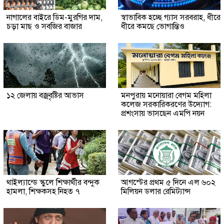
নাগালের বাইরে ডিম-মুরগির দাম,
স্বাভাবিক হচ্ছে গ্যাস সরবরাহ, ধীরে
চড়া মাছ ও সবজির বাজার
ধীরে কমছে ভোগান্তিও
১২ জেলায় বজ্রবৃষ্টির আভাস
মনপুরায় মনোয়ারা বেগম মহিলা
কলেজ সরকারিকরণের উদ্যোগ:
প্রশংসায় ভাসছেন এমপি নয়ন
থাইল্যান্ডে স্কুলে শিক্ষার্থীর বন্দুক
আগস্টের প্রথম ৫ দিনে এল ৬০২
হামলা, শিক্ষকসহ নিহত ৭
মিলিয়ন ডলার রেমিট্যান্স