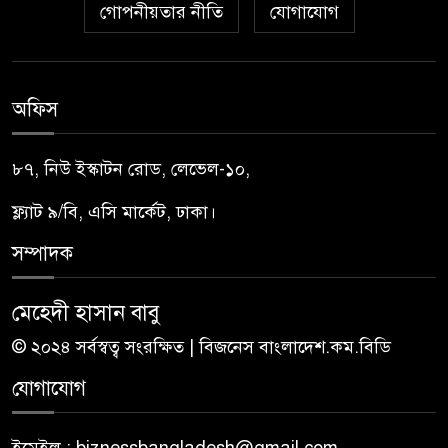
গোপনীয়তার নীতি
যোগাযোগ
অফিস
৮৭, নিউ ইস্কাটন রোড, লেভেল-১০,
ফ্ল্যাট ৯/বি, এসি মার্কেট, ঢাকা।
সম্পাদক
মেহেদী হাসান বাবু
© ২০২৪ সর্বস্বত্ব সংরক্ষিত | বিজনেস বাংলাদেশ.কম.বিডি
যোগাযোগ
ইমেইল : biznessbangladesh@gmail.com