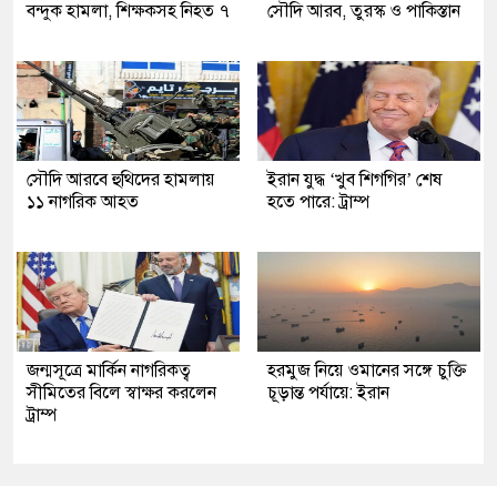
বন্দুক হামলা, শিক্ষকসহ নিহত ৭
সৌদি আরব, তুরস্ক ও পাকিস্তান
সৌদি আরবে হুথিদের হামলায়
ইরান যুদ্ধ ‘খুব শিগগির’ শেষ
১১ নাগরিক আহত
হতে পারে: ট্রাম্প
জন্মসূত্রে মার্কিন নাগরিকত্ব
হরমুজ নিয়ে ওমানের সঙ্গে চুক্তি
সীমিতের বিলে স্বাক্ষর করলেন
চূড়ান্ত পর্যায়ে: ইরান
ট্রাম্প