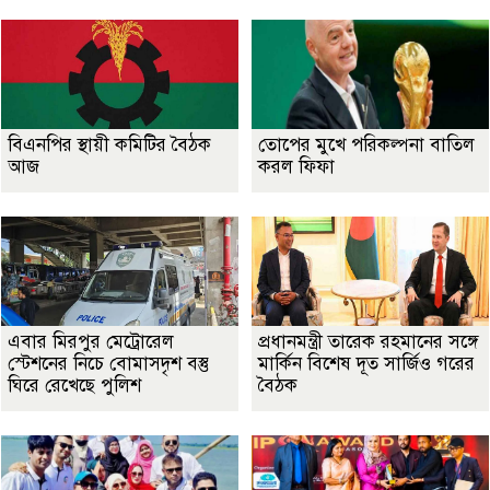
বিএনপির স্থায়ী কমিটির বৈঠক
তোপের মুখে পরিকল্পনা বাতিল
আজ
করল ফিফা
এবার মিরপুর মেট্রোরেল
প্রধানমন্ত্রী তারেক রহমানের সঙ্গে
স্টেশনের নিচে বোমাসদৃশ বস্তু
মার্কিন বিশেষ দূত সার্জিও গরের
ঘিরে রেখেছে পুলিশ
বৈঠক