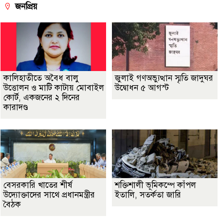
জনপ্রিয়
কালিহাতীতে অবৈধ বালু
জুলাই গণঅভ্যুত্থান স্মৃতি জাদুঘর
উত্তোলন ও মাটি কাটায় মোবাইল
উদ্বোধন ৫ আগস্ট
কোর্ট, একজনের ২ দিনের
কারাদণ্ড
বেসরকারি খাতের শীর্ষ
শক্তিশালী ভূমিকম্পে কাঁপল
উদ্যোক্তাদের সাথে প্রধানমন্ত্রীর
ইতালি, সতর্কতা জারি
বৈঠক