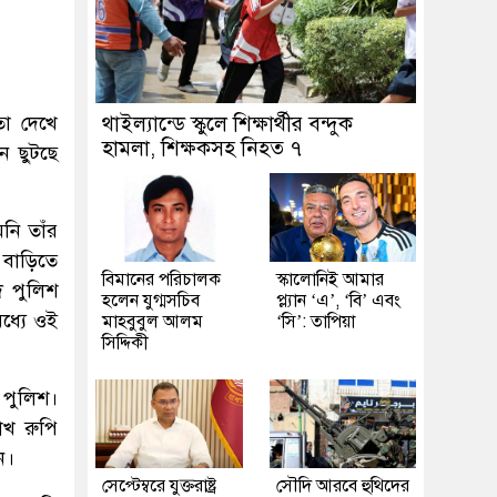
তা দেখে
থাইল্যান্ডে স্কুলে শিক্ষার্থীর বন্দুক
হামলা, শিক্ষকসহ নিহত ৭
ন ছুটছে
নি তাঁর
 বাড়িতে
বিমানের পরিচালক
স্কালোনিই আমার
ে পুলিশ
হলেন যুগ্মসচিব
প্ল্যান ‘এ’, ‘বি’ এবং
মধ্যে ওই
মাহবুবুল আলম
‘সি’: তাপিয়া
সিদ্দিকী
ে পুলিশ।
াখ রুপি
ন।
সেপ্টেম্বরে যুক্তরাষ্ট্র
সৌদি আরবে হুথিদের