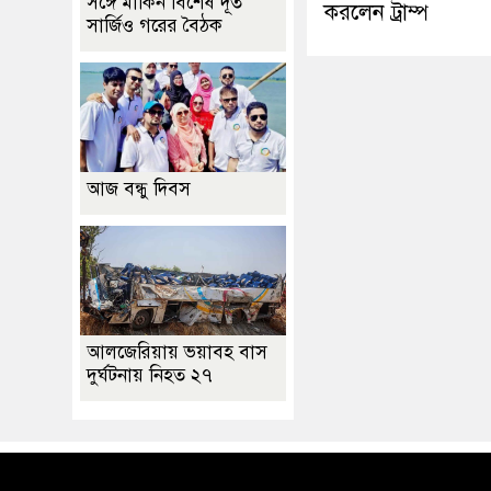
সঙ্গে মার্কিন বিশেষ দূত
করলেন ট্রাম্প
সার্জিও গরের বৈঠক
আজ বন্ধু দিবস
আলজেরিয়ায় ভয়াবহ বাস
দুর্ঘটনায় নিহত ২৭