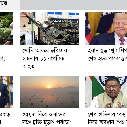
নিউজ
সৌদি আরবে হুথিদের
ইরান যুদ্ধ ‘খুব শি
লা,
হামলায় ১১ নাগরিক
শেষ হতে পারে: ট্রা
আহত
রিকত্ব
হরমুজ নিয়ে ওমানের
শেখ হাসিনার ‘বক্তব
র
সঙ্গে চুক্তি চূড়ান্ত পর্যায়ে:
নিয়ে অবস্থান স্পষ্