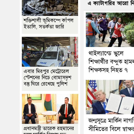
এ ক্যাটাগরির আরো 
শক্তিশালী ভূমিকম্পে কাঁপল
ইতালি, সতর্কতা জারি
থাইল্যান্ডে স্কুলে
শিক্ষার্থীর বন্দুক হাম
শিক্ষকসহ নিহত ৭
এবার মিরপুর মেট্রোরেল
স্টেশনের নিচে বোমাসদৃশ
বস্তু ঘিরে রেখেছে পুলিশ
জন্মসূত্রে মার্কিন নাগ
প্রধানমন্ত্রী তারেক রহমানের
সীমিতের বিলে স্বাক্ষ