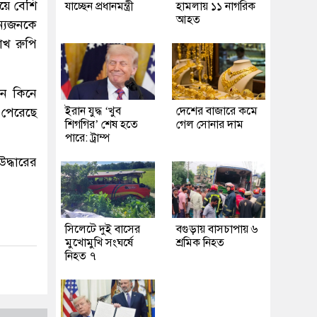
য়ে বেশি
যাচ্ছেন প্রধানমন্ত্রী
হামলায় ১১ নাগরিক
আহত
ন্যজনকে
াখ রুপি
োন কিনে
ইরান যুদ্ধ ‘খুব
দেশের বাজারে কমে
 পেরেছে
শিগগির’ শেষ হতে
গেল সোনার দাম
পারে: ট্রাম্প
দ্ধারের
সিলেটে দুই বাসের
বগুড়ায় বাসচাপায় ৬
মুখোমুখি সংঘর্ষে
শ্রমিক নিহত
নিহত ৭