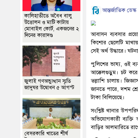
আন্তর্জাতিক ডেস্ক
কালিহাতীতে অবৈধ বালু
উত্তোলন ও মাটি কাটায়
মোবাইল কোর্ট, একজনের ২
আবাসন ব্যবসার প্রয়
দিনের কারাদণ্ড
কিশোর ছেলেটি মাথায়
সেই অর্থ উদ্ধারে। ঘট
পুলিশের ভাষ্য, ওই ব
আক্কেলগুড়ুম। চট কর
তল্লাশি চালায়। জিজ্
জুলাই গণঅভ্যুত্থান স্মৃতি
জাদুঘর উদ্বোধন ৫ আগস্ট
জানতে পারে, দশম শ্রেণ
টাকা বিলিয়েছে।
সংশ্লিষ্ট থানার উপপর
অভিযোগকারী ব্যক্তি 
বাড়ির আলমারিতে রাখে
বেসরকারি খাতের শীর্ষ