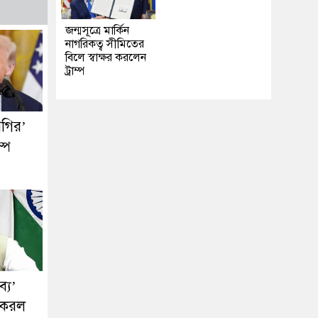
জন্মসূত্রে মার্কিন
নাগরিকত্ব সীমিতের
বিলে স্বাক্ষর করলেন
ট্রাম্প
গগির’
ম্প
্য’
ট করল