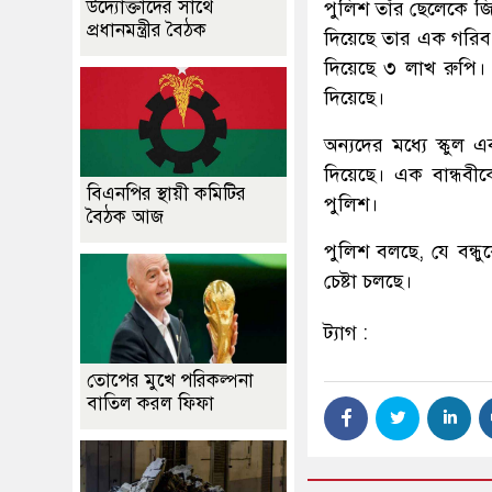
উদ্যোক্তাদের সাথে
পুলিশ তাঁর ছেলেকে জি
প্রধানমন্ত্রীর বৈঠক
দিয়েছে তার এক গরিব 
দিয়েছে ৩ লাখ রুপি। 
দিয়েছে।
অন্যদের মধ্যে স্কুল 
দিয়েছে। এক বান্ধবী
বিএনপির স্থায়ী কমিটির
পুলিশ।
বৈঠক আজ
পুলিশ বলছে, যে বন্ধ
চেষ্টা চলছে।
ট্যাগ :
তোপের মুখে পরিকল্পনা
বাতিল করল ফিফা