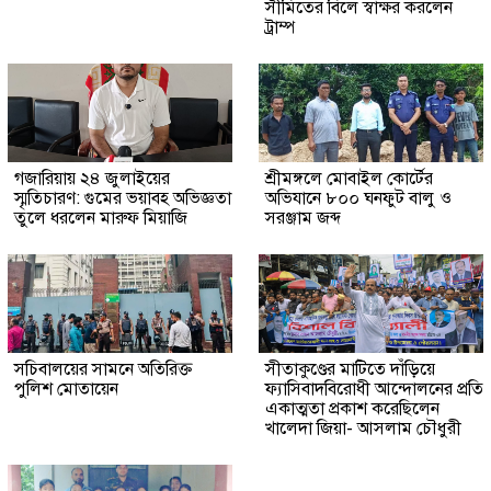
সীমিতের বিলে স্বাক্ষর করলেন
ট্রাম্প
গজারিয়ায় ২৪ জুলাইয়ের
শ্রীমঙ্গলে মোবাইল কোর্টের
স্মৃতিচারণ: গুমের ভয়াবহ অভিজ্ঞতা
অভিযানে ৮০০ ঘনফুট বালু ও
তুলে ধরলেন মারুফ মিয়াজি
সরঞ্জাম জব্দ
সচিবালয়ের সামনে অতিরিক্ত
সীতাকুণ্ডের মাটিতে দাঁড়িয়ে
পুলিশ মোতায়েন
ফ্যাসিবাদবিরোধী আন্দোলনের প্রতি
একাত্মতা প্রকাশ করেছিলেন
খালেদা জিয়া- আসলাম চৌধুরী