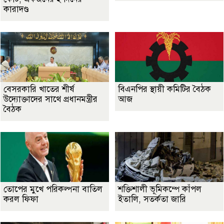
কারাদণ্ড
বেসরকারি খাতের শীর্ষ
বিএনপির স্থায়ী কমিটির বৈঠক
উদ্যোক্তাদের সাথে প্রধানমন্ত্রীর
আজ
বৈঠক
তোপের মুখে পরিকল্পনা বাতিল
শক্তিশালী ভূমিকম্পে কাঁপল
করল ফিফা
ইতালি, সতর্কতা জারি