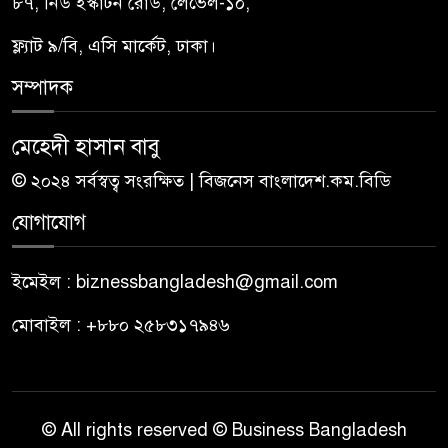
৮৭, নিউ ইস্কাটন রোড, লেভেল-১০,
ফ্ল্যাট ৯/বি, এসি মার্কেট, ঢাকা।
সম্পাদক
মেহেদী হাসান বাবু
© ২০২৪ সর্বস্বত্ব সংরক্ষিত | বিজনেস বাংলাদেশ.কম.বিডি
যোগাযোগ
ইমেইল : biznessbangladesh@gmail.com
মোবাইল : +৮৮০ ২৫৮৩১৭৯৪৬
© All rights reserved © Business Bangladesh