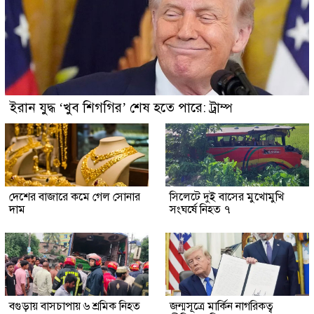
ইরান যুদ্ধ ‘খুব শিগগির’ শেষ হতে পারে: ট্রাম্প
দেশের বাজারে কমে গেল সোনার
সিলেটে দুই বাসের মুখোমুখি
দাম
সংঘর্ষে নিহত ৭
বগুড়ায় বাসচাপায় ৬ শ্রমিক নিহত
জন্মসূত্রে মার্কিন নাগরিকত্ব