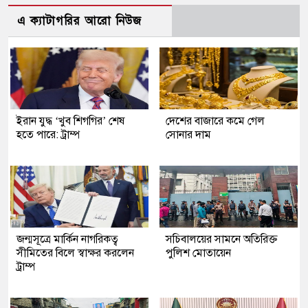
এ ক্যাটাগরির আরো নিউজ
ইরান যুদ্ধ ‘খুব শিগগির’ শেষ
দেশের বাজারে কমে গেল
হতে পারে: ট্রাম্প
সোনার দাম
জন্মসূত্রে মার্কিন নাগরিকত্ব
সচিবালয়ের সামনে অতিরিক্ত
সীমিতের বিলে স্বাক্ষর করলেন
পুলিশ মোতায়েন
ট্রাম্প