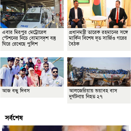
এবার মিরপুর মেট্রোরেল
প্রধানমন্ত্রী তারেক রহমানের সঙ্গে
স্টেশনের নিচে বোমাসদৃশ বস্তু
মার্কিন বিশেষ দূত সার্জিও গরের
ঘিরে রেখেছে পুলিশ
বৈঠক
আজ বন্ধু দিবস
আলজেরিয়ায় ভয়াবহ বাস
দুর্ঘটনায় নিহত ২৭
সর্বশেষ