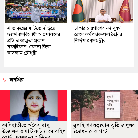
সীতাকুণ্ডের মাটিতে দাঁড়িয়ে
ঢাকার চারপাশের নদীদূষণ
ফ্যাসিবাদবিরোধী আন্দোলনের
রোধে কর্মপরিকল্পনা তৈরির
প্রতি একাত্মতা প্রকাশ
নির্দেশ প্রধানমন্ত্রীর
করেছিলেন খালেদা জিয়া-
আসলাম চৌধুরী
জনপ্রিয়
কালিহাতীতে অবৈধ বালু
জুলাই গণঅভ্যুত্থান স্মৃতি জাদুঘর
উত্তোলন ও মাটি কাটায় মোবাইল
উদ্বোধন ৫ আগস্ট
কোর্ট, একজনের ২ দিনের