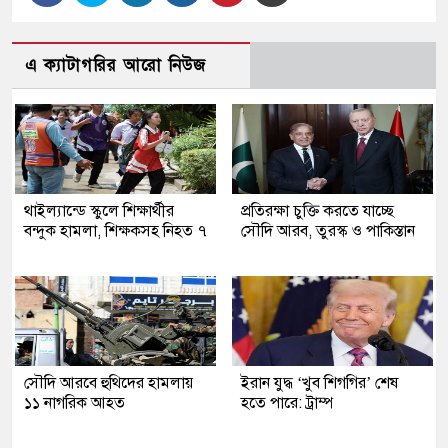
এ ক্যাটাগরির আরো নিউজ
থাইল্যান্ডে স্কুলে শিক্ষার্থীর
প্রতিরক্ষা চুক্তি করতে যাচ্ছে
বন্দুক হামলা, শিক্ষকসহ নিহত ৭
সৌদি আরব, তুরস্ক ও পাকিস্তান
সৌদি আরবে হুথিদের হামলায়
ইরান যুদ্ধ ‘খুব শিগগির’ শেষ
১১ নাগরিক আহত
হতে পারে: ট্রাম্প