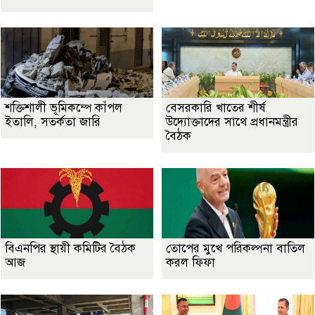
শক্তিশালী ভূমিকম্পে কাঁপল
বেসরকারি খাতের শীর্ষ
ইতালি, সতর্কতা জারি
উদ্যোক্তাদের সাথে প্রধানমন্ত্রীর
বৈঠক
বিএনপির স্থায়ী কমিটির বৈঠক
তোপের মুখে পরিকল্পনা বাতিল
আজ
করল ফিফা