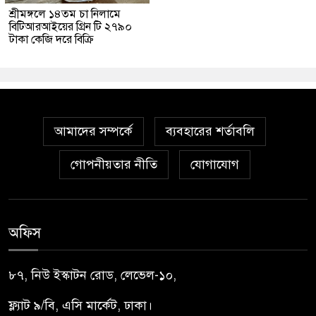
শ্রীমঙ্গলে ১৪তম চা নিলামে
বিটিআরআইয়ের গ্রিন টি ২৭৯০
টাকা কেজি দরে বিক্রি
আমাদের সম্পর্কে
ব্যবহারের শর্তাবলি
গোপনীয়তার নীতি
যোগাযোগ
অফিস
৮৭, নিউ ইস্কাটন রোড, লেভেল-১০,
ফ্ল্যাট ৯/বি, এসি মার্কেট, ঢাকা।