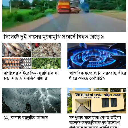
সিলেটে দুই বাসের মুখোমুখি সংঘর্ষে নিহত বেড়ে ৯
নাগালের বাইরে ডিম-মুরগির দাম,
স্বাভাবিক হচ্ছে গ্যাস সরবরাহ, ধীরে
চড়া মাছ ও সবজির বাজার
ধীরে কমছে ভোগান্তিও
১২ জেলায় বজ্রবৃষ্টির আভাস
মনপুরায় মনোয়ারা বেগম মহিলা
কলেজ সরকারিকরণের উদ্যোগ:
প্রশংসায় ভাসছেন এমপি নয়ন