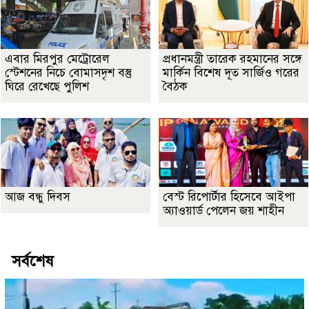
এবার মিরপুর মেট্রোরেল
প্রধানমন্ত্রী তারেক রহমানের সঙ্গে
স্টেশনের নিচে বোমাসদৃশ বস্তু
মার্কিন বিশেষ দূত সার্জিও গরের
ঘিরে রেখেছে পুলিশ
বৈঠক
আজ বন্ধু দিবস
বেস্ট রিপোর্টার হিসেবে আইপা
অ্যাওয়ার্ড পেলেন জয় শাহীন
সর্বশেষ