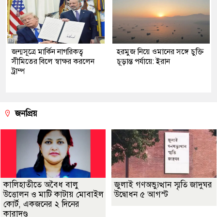
জন্মসূত্রে মার্কিন নাগরিকত্ব
হরমুজ নিয়ে ওমানের সঙ্গে চুক্তি
সীমিতের বিলে স্বাক্ষর করলেন
চূড়ান্ত পর্যায়ে: ইরান
ট্রাম্প
জনপ্রিয়
কালিহাতীতে অবৈধ বালু
জুলাই গণঅভ্যুত্থান স্মৃতি জাদুঘর
উত্তোলন ও মাটি কাটায় মোবাইল
উদ্বোধন ৫ আগস্ট
কোর্ট, একজনের ২ দিনের
কারাদণ্ড