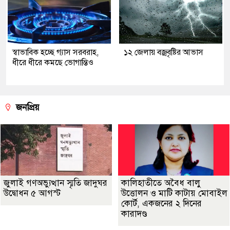
স্বাভাবিক হচ্ছে গ্যাস সরবরাহ,
১২ জেলায় বজ্রবৃষ্টির আভাস
ধীরে ধীরে কমছে ভোগান্তিও
জনপ্রিয়
জুলাই গণঅভ্যুত্থান স্মৃতি জাদুঘর
কালিহাতীতে অবৈধ বালু
উদ্বোধন ৫ আগস্ট
উত্তোলন ও মাটি কাটায় মোবাইল
কোর্ট, একজনের ২ দিনের
কারাদণ্ড