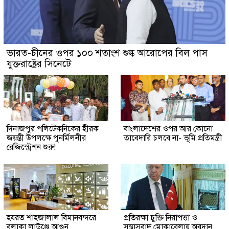
ভারত-চীনের ওপর ১০০ শতাংশ শুল্ক আরোপের বিল পাস
যুক্তরাষ্ট্রের সিনেটে
দিনাজপুর পলিটেকনিকের হীরক
বাংলাদেশের ওপর আর কোনো
জয়ন্তী উপলক্ষে পুনর্মিলনীর
তাবেদারি চলবে না- ভূমি প্রতিমন্ত্রী
রেজিস্ট্রেশন শুরু!
হযরত শাহজালাল বিমানবন্দরে
প্রতিরক্ষা চুক্তি নিরাপত্তা ও
বলাকা লাউঞ্জে আগুন
সন্ত্রাসবাদ মোকাবেলায় অবদান