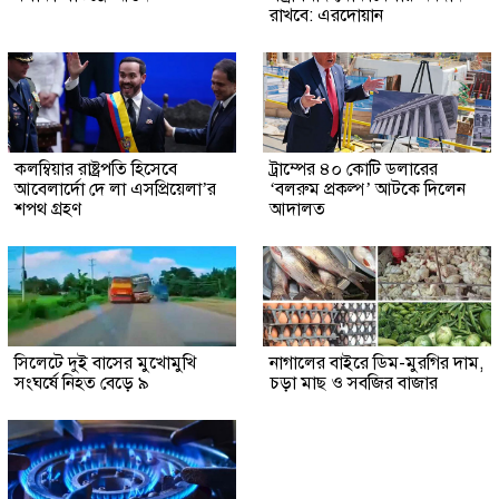
রাখবে: এরদোয়ান
কলম্বিয়ার রাষ্ট্রপতি হিসেবে
ট্রাম্পের ৪০ কোটি ডলারের
আবেলার্দো দে লা এসপ্রিয়েলা’র
‘বলরুম প্রকল্প’ আটকে দিলেন
শপথ গ্রহণ
আদালত
সিলেটে দুই বাসের মুখোমুখি
নাগালের বাইরে ডিম-মুরগির দাম,
সংঘর্ষে নিহত বেড়ে ৯
চড়া মাছ ও সবজির বাজার