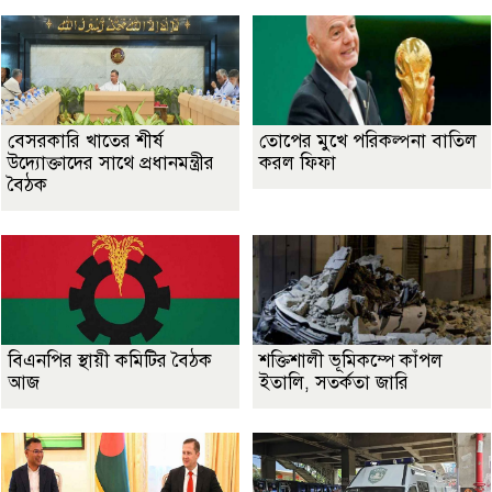
বেসরকারি খাতের শীর্ষ
তোপের মুখে পরিকল্পনা বাতিল
উদ্যোক্তাদের সাথে প্রধানমন্ত্রীর
করল ফিফা
বৈঠক
বিএনপির স্থায়ী কমিটির বৈঠক
শক্তিশালী ভূমিকম্পে কাঁপল
আজ
ইতালি, সতর্কতা জারি