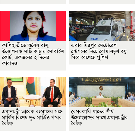
কালিহাতীতে অবৈধ বালু
এবার মিরপুর মেট্রোরেল
উত্তোলন ও মাটি কাটায় মোবাইল
স্টেশনের নিচে বোমাসদৃশ বস্তু
কোর্ট, একজনের ২ দিনের
ঘিরে রেখেছে পুলিশ
কারাদণ্ড
প্রধানমন্ত্রী তারেক রহমানের সঙ্গে
বেসরকারি খাতের শীর্ষ
মার্কিন বিশেষ দূত সার্জিও গরের
উদ্যোক্তাদের সাথে প্রধানমন্ত্রীর
বৈঠক
বৈঠক