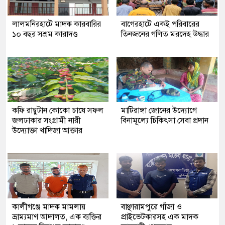
লালমনিরহাটে মাদক কারবারির
‎বাগেরহাটে একই পরিবারের
১০ বছর সশ্রম কারাদণ্ড
তিনজনের গলিত মরদেহ উদ্ধার
কফি রাম্বুটান কোকো চাষে সফল
মাটিরাঙ্গা জোনের উদ্যোগে
জলঢাকার সংগ্রামী নারী
বিনামূল্যে চিকিৎসা সেবা প্রদান
উদ্যোক্তা খাদিজা আক্তার
কালীগঞ্জে মাদক মামলায়
বাঞ্ছারামপুরে গাঁজা ও
ভ্রাম্যমাণ আদালত, এক ব্যক্তির
প্রাইভেটকারসহ এক মাদক