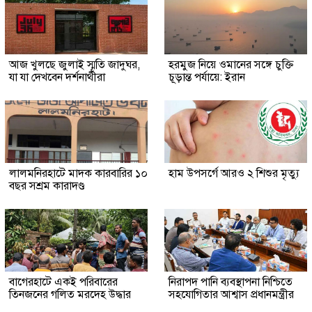
আজ খুলছে জুলাই স্মৃতি জাদুঘর,
হরমুজ নিয়ে ওমানের সঙ্গে চুক্তি
যা যা দেখবেন দর্শনার্থীরা
চূড়ান্ত পর্যায়ে: ইরান
লালমনিরহাটে মাদক কারবারির ১০
হাম উপসর্গে আরও ২ শিশুর মৃত্যু
বছর সশ্রম কারাদণ্ড
‎বাগেরহাটে একই পরিবারের
নিরাপদ পানি ব্যবস্থাপনা নিশ্চিতে
তিনজনের গলিত মরদেহ উদ্ধার
সহযোগিতার আশ্বাস প্রধানমন্ত্রীর