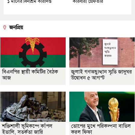
১ মাসের বিনাশ্রম কারাদণ্ড
কারবারী গ্রেফতার
জনপ্রিয়
বিএনপির স্থায়ী কমিটির বৈঠক
জুলাই গণঅভ্যুত্থান স্মৃতি জাদুঘর
আজ
উদ্বোধন ৫ আগস্ট
শক্তিশালী ভূমিকম্পে কাঁপল
তোপের মুখে পরিকল্পনা বাতিল
ইতালি, সতর্কতা জারি
করল ফিফা