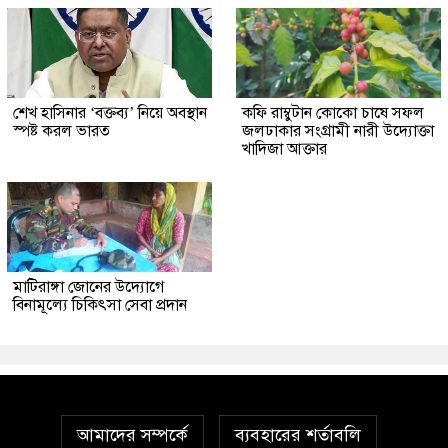
শেখ হাসিনার ‘বক্তব্য’ নিয়ে অবস্থান
কফি রাম্বুটান কোকো চাষে সফল
স্পষ্ট করল ভারত
জলঢাকার সংগ্রামী নারী উদ্যোক্তা
খাদিজা আক্তার
মাটিরাঙ্গা জোনের উদ্যোগে
বিনামূল্যে চিকিৎসা সেবা প্রদান
আমাদের সম্পর্কে
ব্যবহারের শর্তাবলি