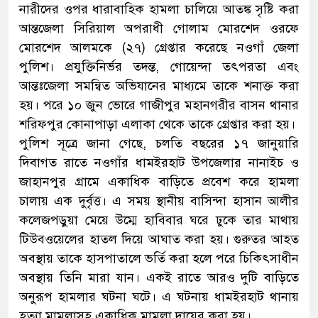
নারীদের ওপর ধারাবাহিক হামলা চালিয়ে আতঙ্ক সৃষ্টি করা
আন্তজেলা সিরিয়াল অপরাধী গোলাম মোরশেদ ওরফে
মোরশেদ আলমকে (২৭) গ্রেপ্তার করেছে নওগাঁ জেলা
পুলিশ। প্রযুক্তিনির্ভর তদন্ত, গোয়েন্দা তৎপরতা এবং
আন্তঃজেলা সমন্বিত অভিযানের মাধ্যমে তাকে শনাক্ত করা
হয়। পরে ১০ জুন ভোরে গাজীপুর মহানগরীর বাসন থানার
শরিফপুর কোনাপাড়া এলাকা থেকে তাকে গ্রেপ্তার করা হয়।
পুলিশ সূত্রে জানা গেছে, চলতি বছরের ১৭ জানুয়ারি
দিবাগত রাতে নওগাঁর ধামইরহাট উপজেলার নানাইচ ও
জাহানপুর গ্রামে একাধিক বাড়িতে প্রবেশ করে হামলা
চালায় এক দুর্বৃত্ত। এ সময় স্থানীয় বাসিন্দা হাসান আলীর
কলেজপড়ুয়া মেয়ে উম্মে হাবিবার ঘরে ঢুকে তার মাথায়
টিউবওয়েলের হাতল দিয়ে আঘাত করা হয়। গুরুতর আহত
অবস্থায় তাকে হাসপাতালে ভর্তি করা হলে পরে চিকিৎসাধীন
অবস্থায় তিনি মারা যান। একই রাতে আরও দুটি বাড়িতে
অনুরূপ হামলার ঘটনা ঘটে। এ ঘটনায় ধামইরহাট থানায়
হত্যা মামলাসহ একাধিক মামলা দায়ের করা হয়।