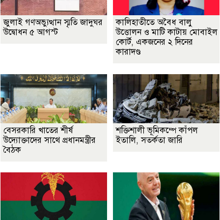
জুলাই গণঅভ্যুত্থান স্মৃতি জাদুঘর
কালিহাতীতে অবৈধ বালু
উদ্বোধন ৫ আগস্ট
উত্তোলন ও মাটি কাটায় মোবাইল
কোর্ট, একজনের ২ দিনের
কারাদণ্ড
বেসরকারি খাতের শীর্ষ
শক্তিশালী ভূমিকম্পে কাঁপল
উদ্যোক্তাদের সাথে প্রধানমন্ত্রীর
ইতালি, সতর্কতা জারি
বৈঠক