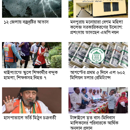
১২ জেলায় বজ্রবৃষ্টির আভাস
মনপুরায় মনোয়ারা বেগম মহিলা
কলেজ সরকারিকরণের উদ্যোগ:
প্রশংসায় ভাসছেন এমপি নয়ন
থাইল্যান্ডে স্কুলে শিক্ষার্থীর বন্দুক
আগস্টের প্রথম ৫ দিনে এল ৬০২
হামলা, শিক্ষকসহ নিহত ৭
মিলিয়ন ডলার রেমিট্যান্স
হাসপাতালে ভর্তি মিঠুন চক্রবর্তী
টাঙ্গাইলে মৃত বাস-মিনিবাস
মালিকদের পরিবারকে আর্থিক
অনুদান প্রদান