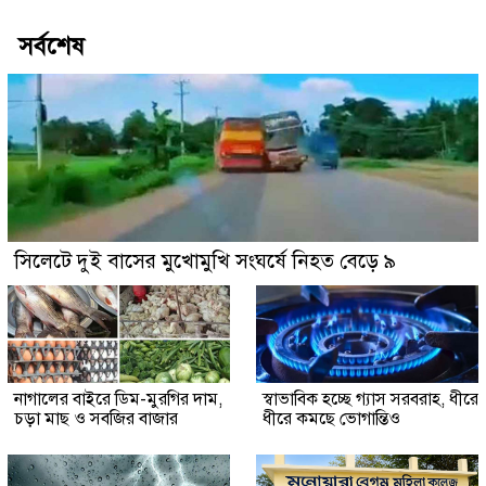
সর্বশেষ
সিলেটে দুই বাসের মুখোমুখি সংঘর্ষে নিহত বেড়ে ৯
নাগালের বাইরে ডিম-মুরগির দাম,
স্বাভাবিক হচ্ছে গ্যাস সরবরাহ, ধীরে
চড়া মাছ ও সবজির বাজার
ধীরে কমছে ভোগান্তিও