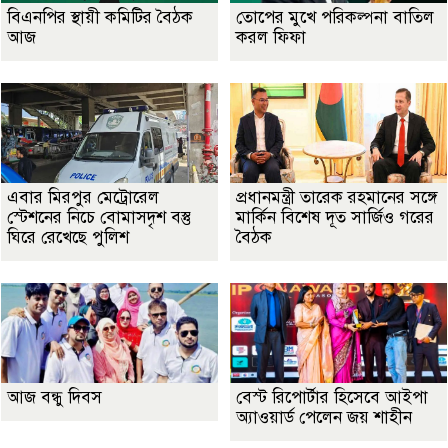
বিএনপির স্থায়ী কমিটির বৈঠক
তোপের মুখে পরিকল্পনা বাতিল
আজ
করল ফিফা
এবার মিরপুর মেট্রোরেল
প্রধানমন্ত্রী তারেক রহমানের সঙ্গে
স্টেশনের নিচে বোমাসদৃশ বস্তু
মার্কিন বিশেষ দূত সার্জিও গরের
ঘিরে রেখেছে পুলিশ
বৈঠক
আজ বন্ধু দিবস
বেস্ট রিপোর্টার হিসেবে আইপা
অ্যাওয়ার্ড পেলেন জয় শাহীন