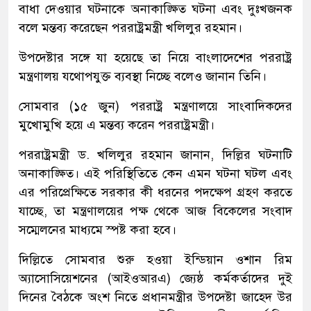
বাধা দেওয়ার ঘটনা‌কে অনাকাঙ্ক্ষিত ঘটনা এবং দুঃখজনক
ব‌লে মন্তব্য ক‌রে‌ছেন পররাষ্ট্রমন্ত্রী খ‌লিলুর রহমান।
উপদেষ্টার স‌ঙ্গে যা হ‌য়ে‌ছে তা নি‌য়ে বাংলা‌দে‌শের পররাষ্ট্র
মন্ত্রণালয় যথোপযুক্ত ব্যবস্থা নি‌চ্ছে ব‌লেও জানান তি‌নি।
সোমবার (১৫ জুন) পররাষ্ট্র মন্ত্রণাল‌য়ে সাংবা‌দিক‌দের
মু‌খোমু‌খি হ‌য়ে এ মন্তব্য ক‌রেন পররাষ্ট্রমন্ত্রী।
পররাষ্ট্রমন্ত্রী ড. খলিলুর রহমান জানান, দিল্লির ঘটনাটি
অনাকাঙ্ক্ষিত। এই পরিস্থিতিতে কেন এমন ঘটনা ঘটল এবং
এর পরিপ্রেক্ষিতে সরকার কী ধরনের পদক্ষেপ গ্রহণ করতে
যাচ্ছে, তা মন্ত্রণালয়ের পক্ষ থেকে আজ বিকেলের সংবাদ
সম্মেলনের মাধ্যমে স্পষ্ট করা হবে।
দিল্লিতে সোমবার শুরু হওয়া ইন্ডিয়ান ওশান রিম
অ্যাসোসিয়েশনের (আইওআরএ) জ্যেষ্ঠ কর্মকর্তাদের দুই
দিনের বৈঠকে অংশ নিতে প্রধানমন্ত্রীর উপদেষ্টা জাহেদ উর