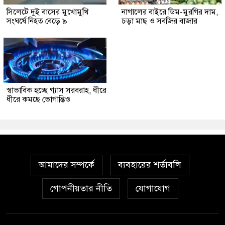
সিলেটে দুই বাসের মুখোমুখি
নাগালের বাইরে ডিম-মুরগির দাম,
সংঘর্ষে নিহত বেড়ে ৯
চড়া মাছ ও সবজির বাজার
স্বাভাবিক হচ্ছে গ্যাস সরবরাহ, ধীরে
ধীরে কমছে ভোগান্তিও
আমাদের সম্পর্কে
ব্যবহারের শর্তাবলি
গোপনীয়তার নীতি
যোগাযোগ