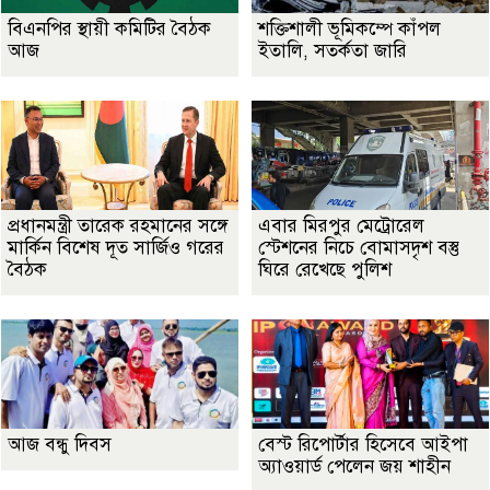
বিএনপির স্থায়ী কমিটির বৈঠক
শক্তিশালী ভূমিকম্পে কাঁপল
আজ
ইতালি, সতর্কতা জারি
প্রধানমন্ত্রী তারেক রহমানের সঙ্গে
এবার মিরপুর মেট্রোরেল
মার্কিন বিশেষ দূত সার্জিও গরের
স্টেশনের নিচে বোমাসদৃশ বস্তু
বৈঠক
ঘিরে রেখেছে পুলিশ
আজ বন্ধু দিবস
বেস্ট রিপোর্টার হিসেবে আইপা
অ্যাওয়ার্ড পেলেন জয় শাহীন