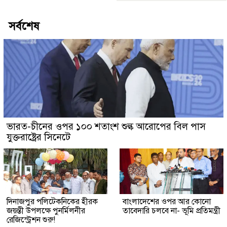
সর্বশেষ
ভারত-চীনের ওপর ১০০ শতাংশ শুল্ক আরোপের বিল পাস
যুক্তরাষ্ট্রের সিনেটে
দিনাজপুর পলিটেকনিকের হীরক
বাংলাদেশের ওপর আর কোনো
জয়ন্তী উপলক্ষে পুনর্মিলনীর
তাবেদারি চলবে না- ভূমি প্রতিমন্ত্রী
রেজিস্ট্রেশন শুরু!