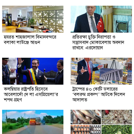
হযরত শাহজালাল বিমানবন্দরে
প্রতিরক্ষা চুক্তি নিরাপত্তা ও
বলাকা লাউঞ্জে আগুন
সন্ত্রাসবাদ মোকাবেলায় অবদান
রাখবে: এরদোয়ান
কলম্বিয়ার রাষ্ট্রপতি হিসেবে
ট্রাম্পের ৪০ কোটি ডলারের
আবেলার্দো দে লা এসপ্রিয়েলা’র
‘বলরুম প্রকল্প’ আটকে দিলেন
শপথ গ্রহণ
আদালত