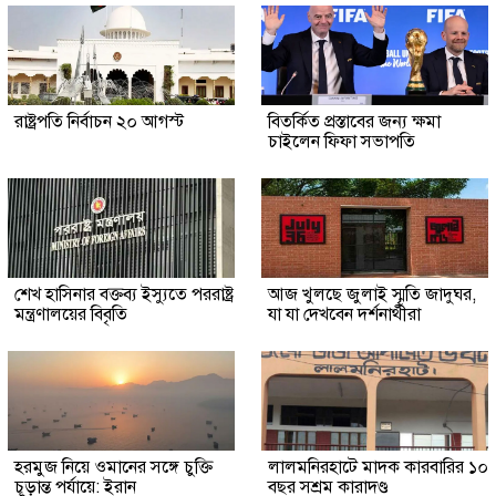
রাষ্ট্রপতি নির্বাচন ২০ আগস্ট
বিতর্কিত প্রস্তাবের জন্য ক্ষমা
চাইলেন ফিফা সভাপতি
শেখ হাসিনার বক্তব্য ইস্যুতে পররাষ্ট্র
আজ খুলছে জুলাই স্মৃতি জাদুঘর,
মন্ত্রণালয়ের বিবৃতি
যা যা দেখবেন দর্শনার্থীরা
হরমুজ নিয়ে ওমানের সঙ্গে চুক্তি
লালমনিরহাটে মাদক কারবারির ১০
চূড়ান্ত পর্যায়ে: ইরান
বছর সশ্রম কারাদণ্ড