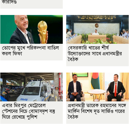
কারাদণ্ড
তোপের মুখে পরিকল্পনা বাতিল
বেসরকারি খাতের শীর্ষ
করল ফিফা
উদ্যোক্তাদের সাথে প্রধানমন্ত্রীর
বৈঠক
এবার মিরপুর মেট্রোরেল
প্রধানমন্ত্রী তারেক রহমানের সঙ্গে
স্টেশনের নিচে বোমাসদৃশ বস্তু
মার্কিন বিশেষ দূত সার্জিও গরের
ঘিরে রেখেছে পুলিশ
বৈঠক