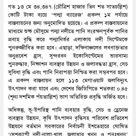
গত ১৩ মে ৩৪,৩৪৭ (চৌত্রিশ হাজার তিন শত সাতচল্লিশ)
কোটি টাকা ব্যয়ে ‘পদ্মা ব্যারেজ’ প্রকল্প ১ম পর্যায়ে
বাস্তবায়নের জন্য অনুমোদিত হয়েছে। এ প্রকল্প বাস্তবায়নের
মাধ্যমে শুষ্ক মৌসুমে পদ্মা নদীতে পানি সংরক্ষণপূর্বক পানির
প্রবাহ বৃদ্ধি করে পদ্মানির্ভর এলাকায় নদী সিস্টেমকে
পুনরুজ্জীবিত করা হবে। এছাড়া, দক্ষিণাঞ্চলের লবণাক্ততার
অনুপ্রবেশ হ্রাস, সুন্দরবন ইকোসিস্টেমের ভারসাম্য
পুনরুদ্ধার, নিষ্কাশন ব্যবস্থার উন্নয়ন ও জলাবদ্ধতা হ্রাস, সেচ
সুবিধা বৃদ্ধি এবং পানি নিরাপত্তা নিশ্চিত করা সম্ভবপর হবে।
এ প্রকল্প বাস্তবায়ন হলে ১১৩ মেগাওয়াট জলবিদ্যুৎ
উৎপাদন করা যাবে এবং দেশের জিডিপিতে শতকরা ০.৪৫
(শূন্য দশমিক পঁয়তাল্লিশ) ভাগ অতিরিক্ত প্রবৃদ্ধি অর্জিত হবে।
অধিকন্তু, ভূ-উপরিস্থ পানি ব্যবহার বৃদ্ধি, সেচ ও ড্রেনেজ
ব্যবস্থার উন্নয়ন, কৃষি উৎপাদন বৃদ্ধিসহ পরিবেশ প্রতিবেশ
উন্নয়নে বর্তমান সরকারের নির্বাচনী ইশতেহারে ঘোষিত
‘দেশব্যাপী নদী-নালা-খাল, জলাধার খনন ও পুনঃখনন’