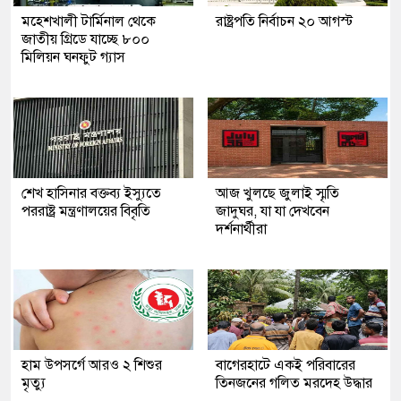
মহেশখালী টার্মিনাল থেকে
রাষ্ট্রপতি নির্বাচন ২০ আগস্ট
জাতীয় গ্রিডে যাচ্ছে ৮০০
মিলিয়ন ঘনফুট গ্যাস
শেখ হাসিনার বক্তব্য ইস্যুতে
আজ খুলছে জুলাই স্মৃতি
পররাষ্ট্র মন্ত্রণালয়ের বিবৃতি
জাদুঘর, যা যা দেখবেন
দর্শনার্থীরা
হাম উপসর্গে আরও ২ শিশুর
‎বাগেরহাটে একই পরিবারের
মৃত্যু
তিনজনের গলিত মরদেহ উদ্ধার