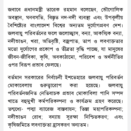
জবাবে প্রধানমন্ত্রী তারেক রহমান বলেছেন, ভৌগোলিক
অবস্থান, ঘনবসতি, বিস্তৃত নদ-নদী ব্যবস্থা এবং উপকূলীয়
বৈশিষ্ট্যের বাংলাদেশ বিশ্বের অন্যতম দুর্যোগপ্রবণ দেশ।
জলবায়ু পরিবর্তনের ফলে জলোচ্ছ্বাস, বন্যা, আকস্মিক বন্যা,
নদীভাঙন, খরা, অতিবৃষ্টি, বজ্রপাত, তাপ ও লবণাক্ততার
মতো দুর্যোগের প্রকোপ ও তীব্রতা বৃদ্ধি পাচ্ছে, যা মানুষের
জীবন-জীবিকা, কৃষি, অবকাঠামো, পরিবেশ ও অর্থনীতির
ওপর বিরূপ প্রভাব ফেলছে।
বর্তমান সরকারের নির্বাচনী ইশতেহারে জলবায়ু পরিবর্তন
মোকাবেলায় গুরুত্বারোপ করা হয়েছে। জলবায়ু
পরিবর্তনজনিত নেতিবাচক প্রভাব মোকাবিলা পানি সম্পদ
খাতে বহুমুখী কর্মপরিকল্পনা ও কার্যক্রম গ্রহণ করেছে।
তন্মধ্যে- পদ্মা ব্যারেজ বাস্তবায়ন; তিস্তা মহাপরিকল্পনা;
নদীভাঙন রোধ; বন্যায় সুরক্ষা নিশ্চিতকরণ; এবং
কৃষিজমিতে লবণাক্ততা হ্রাসকরণ অন্যতম।