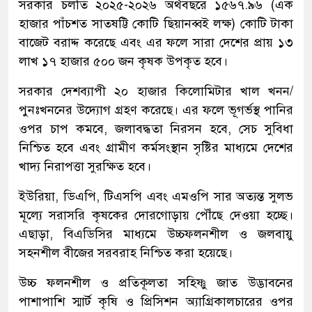
সরকার চলতি ২০২৫-২০২৬ অর্থবছরে ১৫৬৭.৯৬ (এক
হাজার পাঁচশত সাতষট্টি কোটি ছিয়ানব্বই লক্ষ) কোটি টাকা
বাজেট বরাদ্দ করেছে এবং এর ফলে সারা দেশের প্রায় ১৩
লাখ ১৭ হাজার ৫০০ জন কৃষক উপকৃত হবে।
সরকার দেশব্যাপী ২০ হাজার কিলোমিটার খাল খনন/
পুনঃখননের উদ্যোগ গ্রহণ করেছে। এর ফলে ভূগর্ভস্থ পানির
ওপর চাপ কমবে, জলাবদ্ধতা নিরসন হবে, সেচ সুবিধা
নিশ্চিত হবে এবং গ্রামীণ কর্মসংস্থান সৃষ্টির মাধ্যমে দেশের
খাদ্য নিরাপত্তা সুরক্ষিত হবে।
ইউরিয়া, ডিএপি, টিএসপি এবং এমওপি সার অত্যন্ত সুলভ
মূল্যে সরাসরি কৃষকের দোরগোড়ায় পৌঁছে দেওয়া হচ্ছে।
এছাড়া, বিএডিসির মাধ্যমে উচ্চফলনশীল ও জলবায়ু
সহনশীল বীজের সরবরাহ নিশ্চিত করা হয়েছে।
উচ্চ ফলনশীল ও প্রতিকূলতা সহিষ্ণু জাত উদ্ভাবনের
পাশাপাশি স্মার্ট কৃষি ও প্রিসিশন অ্যাগ্রিকালচারের ওপর