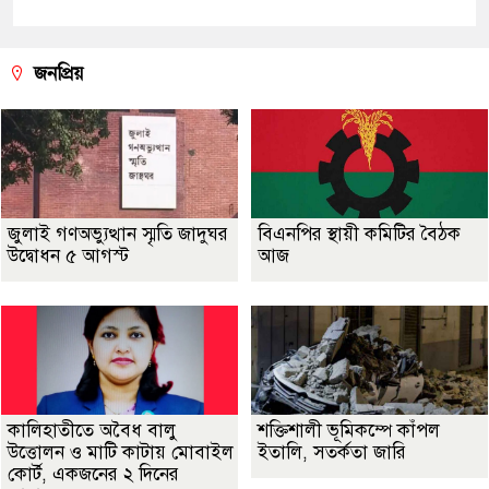
জনপ্রিয়
জুলাই গণঅভ্যুত্থান স্মৃতি জাদুঘর
বিএনপির স্থায়ী কমিটির বৈঠক
উদ্বোধন ৫ আগস্ট
আজ
কালিহাতীতে অবৈধ বালু
শক্তিশালী ভূমিকম্পে কাঁপল
উত্তোলন ও মাটি কাটায় মোবাইল
ইতালি, সতর্কতা জারি
কোর্ট, একজনের ২ দিনের