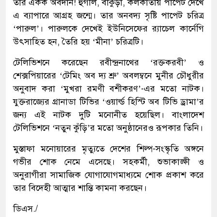
তার একক অবদান! হুগলি, বাঁকুড়া, কলকাতায় পাপেট দেখে
এ ব্যাপারে আগ্রহ জন্মে। তার অনবদ্য সৃষ্টি পাপেট চরিত্র
‘পারুল’। পারুলকে দেখেই ইউনিসেফের র‌্যাচেল কার্নেগি
উৎসাহিত হন, তৈরি হয় ‘মীনা’ চরিত্রটি।
টেলিভিশনে করেছেন রবীন্দ্রনাথের ‘রক্তকরবী’ ও
শেক্সপিয়ারের ‘টেমিং অব দ্য শ্রু’ অবলম্বনে মুনীর চৌধুরীর
অনুবাদ করা ‘মুখরা রমণী বশীকরণ’-এর মতো নাটক।
যুক্তরাজ্যের গ্রানাডা টিভির ‘ওয়ার্ল্ড হিস্টি অব টিভি ড্রামা’র
জন্য এই নাটক দুটি মনোনীত হয়েছিল। বাংলাদেশ
টেলিভিশনে ‘নতুন কুঁড়ি’র মতো অনুষ্ঠানেরও রূপকার তিনি।
মুস্তাফা মনোয়ারের মৃত্যুতে দেশের শিল্প-সংস্কৃতি অঙ্গনে
গভীর শোক নেমে এসেছে। সহকর্মী, শুভাকাঙ্ক্ষী ও
অনুরাগীরা সামাজিক যোগাযোগমাধ্যমে শোক প্রকাশ করে
তার বিদেহী আত্মার শান্তি কামনা করছেন।
ডিএস./