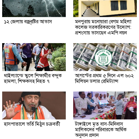
১২ জেলায় বজ্রবৃষ্টির আভাস
মনপুরায় মনোয়ারা বেগম মহিলা
কলেজ সরকারিকরণের উদ্যোগ:
প্রশংসায় ভাসছেন এমপি নয়ন
থাইল্যান্ডে স্কুলে শিক্ষার্থীর বন্দুক
আগস্টের প্রথম ৫ দিনে এল ৬০২
হামলা, শিক্ষকসহ নিহত ৭
মিলিয়ন ডলার রেমিট্যান্স
হাসপাতালে ভর্তি মিঠুন চক্রবর্তী
টাঙ্গাইলে মৃত বাস-মিনিবাস
মালিকদের পরিবারকে আর্থিক
অনুদান প্রদান