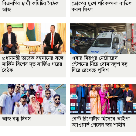
বিএনপির স্থায়ী কমিটির বৈঠক
তোপের মুখে পরিকল্পনা বাতিল
আজ
করল ফিফা
প্রধানমন্ত্রী তারেক রহমানের সঙ্গে
এবার মিরপুর মেট্রোরেল
মার্কিন বিশেষ দূত সার্জিও গরের
স্টেশনের নিচে বোমাসদৃশ বস্তু
বৈঠক
ঘিরে রেখেছে পুলিশ
আজ বন্ধু দিবস
বেস্ট রিপোর্টার হিসেবে আইপা
অ্যাওয়ার্ড পেলেন জয় শাহীন