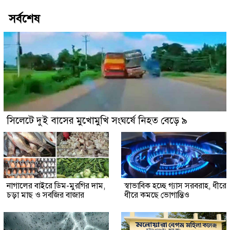
সর্বশেষ
সিলেটে দুই বাসের মুখোমুখি সংঘর্ষে নিহত বেড়ে ৯
নাগালের বাইরে ডিম-মুরগির দাম,
স্বাভাবিক হচ্ছে গ্যাস সরবরাহ, ধীরে
চড়া মাছ ও সবজির বাজার
ধীরে কমছে ভোগান্তিও