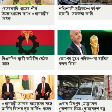
বেসরকারি খাতের শীর্ষ
শক্তিশালী ভূমিকম্পে কাঁপল
উদ্যোক্তাদের সাথে প্রধানমন্ত্রীর
ইতালি, সতর্কতা জারি
বৈঠক
বিএনপির স্থায়ী কমিটির বৈঠক
তোপের মুখে পরিকল্পনা বাতিল
আজ
করল ফিফা
প্রধানমন্ত্রী তারেক রহমানের সঙ্গে
এবার মিরপুর মেট্রোরেল
মার্কিন বিশেষ দূত সার্জিও গরের
স্টেশনের নিচে বোমাসদৃশ বস্তু