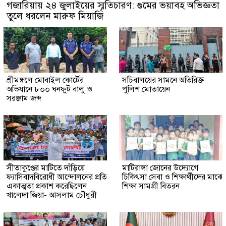
গজারিয়ায় ২৪ জুলাইয়ের স্মৃতিচারণ: গুমের ভয়াবহ অভিজ্ঞতা
তুলে ধরলেন মারুফ মিয়াজি
শ্রীমঙ্গলে মোবাইল কোর্টের
সচিবালয়ের সামনে অতিরিক্ত
অভিযানে ৮০০ ঘনফুট বালু ও
পুলিশ মোতায়েন
সরঞ্জাম জব্দ
সীতাকুণ্ডের মাটিতে দাঁড়িয়ে
মাটিরাঙ্গা জোনের উদ্যোগে
ফ্যাসিবাদবিরোধী আন্দোলনের প্রতি
চিকিৎসা সেবা ও শিক্ষার্থীদের মাঝে
একাত্মতা প্রকাশ করেছিলেন
শিক্ষা সামগ্রী বিতরন
খালেদা জিয়া- আসলাম চৌধুরী