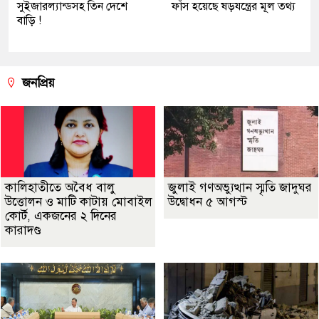
সুইজারল্যান্ডসহ তিন দেশে
ফাঁস হয়েছে ষড়যন্ত্রের মূল তথ্য
বাড়ি !
জনপ্রিয়
কালিহাতীতে অবৈধ বালু
জুলাই গণঅভ্যুত্থান স্মৃতি জাদুঘর
উত্তোলন ও মাটি কাটায় মোবাইল
উদ্বোধন ৫ আগস্ট
কোর্ট, একজনের ২ দিনের
কারাদণ্ড