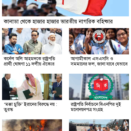
কানাডা থেকে হাজার হাজার ভারতীয় নাগরিক বহিষ্কার
কর্নেল অলি আহমদকে রাষ্ট্রপতি
আগামীকাল এসএসসি ও
প্রার্থী ঘোষণা ১১ দলীয় ঐক্যের
সমমানের ফল, জানা যাবে যেভাবে
‘মক্কা চুক্তি’ ইরানের বিরুদ্ধে নয় :
রাষ্ট্রপতি নির্বাচনে বিএনপির দুই
তুরস্ক
মনোনয়নপত্র সংগ্রহ