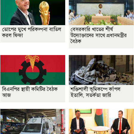
তোপের মুখে পরিকল্পনা বাতিল
বেসরকারি খাতের শীর্ষ
করল ফিফা
উদ্যোক্তাদের সাথে প্রধানমন্ত্রীর
বৈঠক
বিএনপির স্থায়ী কমিটির বৈঠক
শক্তিশালী ভূমিকম্পে কাঁপল
আজ
ইতালি, সতর্কতা জারি