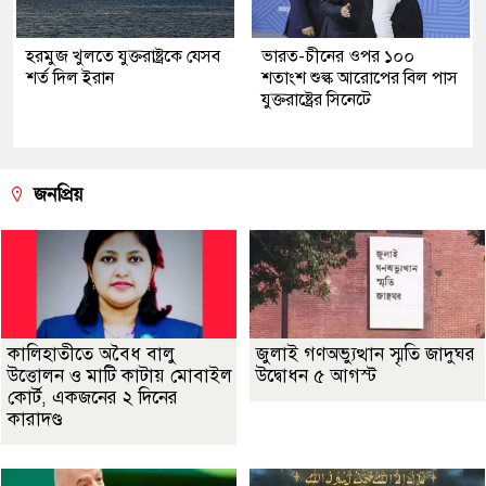
হরমুজ খুলতে যুক্তরাষ্ট্রকে যেসব
ভারত-চীনের ওপর ১০০
শর্ত দিল ইরান
শতাংশ শুল্ক আরোপের বিল পাস
যুক্তরাষ্ট্রের সিনেটে
জনপ্রিয়
কালিহাতীতে অবৈধ বালু
জুলাই গণঅভ্যুত্থান স্মৃতি জাদুঘর
উত্তোলন ও মাটি কাটায় মোবাইল
উদ্বোধন ৫ আগস্ট
কোর্ট, একজনের ২ দিনের
কারাদণ্ড