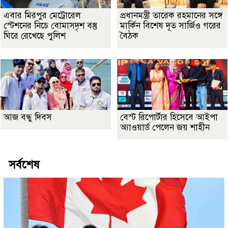
এবার মিরপুর মেট্রোরেল
প্রধানমন্ত্রী তারেক রহমানের সঙ্গে
স্টেশনের নিচে বোমাসদৃশ বস্তু
মার্কিন বিশেষ দূত সার্জিও গরের
ঘিরে রেখেছে পুলিশ
বৈঠক
আজ বন্ধু দিবস
বেস্ট রিপোর্টার হিসেবে আইপা
অ্যাওয়ার্ড পেলেন জয় শাহীন
সর্বশেষ