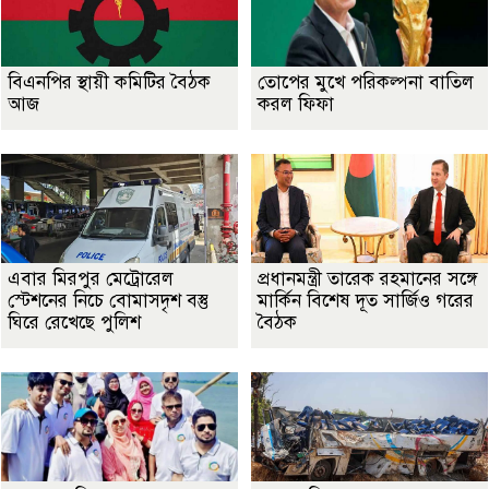
বিএনপির স্থায়ী কমিটির বৈঠক
তোপের মুখে পরিকল্পনা বাতিল
আজ
করল ফিফা
এবার মিরপুর মেট্রোরেল
প্রধানমন্ত্রী তারেক রহমানের সঙ্গে
স্টেশনের নিচে বোমাসদৃশ বস্তু
মার্কিন বিশেষ দূত সার্জিও গরের
ঘিরে রেখেছে পুলিশ
বৈঠক