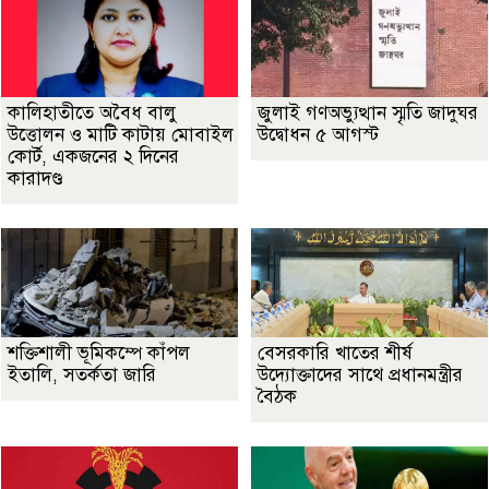
কালিহাতীতে অবৈধ বালু
জুলাই গণঅভ্যুত্থান স্মৃতি জাদুঘর
উত্তোলন ও মাটি কাটায় মোবাইল
উদ্বোধন ৫ আগস্ট
কোর্ট, একজনের ২ দিনের
কারাদণ্ড
শক্তিশালী ভূমিকম্পে কাঁপল
বেসরকারি খাতের শীর্ষ
ইতালি, সতর্কতা জারি
উদ্যোক্তাদের সাথে প্রধানমন্ত্রীর
বৈঠক