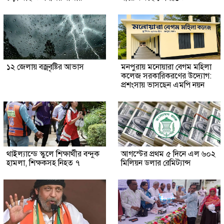
১২ জেলায় বজ্রবৃষ্টির আভাস
মনপুরায় মনোয়ারা বেগম মহিলা
কলেজ সরকারিকরণের উদ্যোগ:
প্রশংসায় ভাসছেন এমপি নয়ন
থাইল্যান্ডে স্কুলে শিক্ষার্থীর বন্দুক
আগস্টের প্রথম ৫ দিনে এল ৬০২
হামলা, শিক্ষকসহ নিহত ৭
মিলিয়ন ডলার রেমিট্যান্স