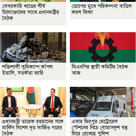
বেসরকারি খাতের শীর্ষ
তোপের মুখে পরিকল্পনা বাতিল
উদ্যোক্তাদের সাথে প্রধানমন্ত্রীর
করল ফিফা
বৈঠক
শক্তিশালী ভূমিকম্পে কাঁপল
বিএনপির স্থায়ী কমিটির বৈঠক
ইতালি, সতর্কতা জারি
আজ
প্রধানমন্ত্রী তারেক রহমানের সঙ্গে
এবার মিরপুর মেট্রোরেল
মার্কিন বিশেষ দূত সার্জিও গরের
স্টেশনের নিচে বোমাসদৃশ বস্তু
বৈঠক
ঘিরে রেখেছে পুলিশ