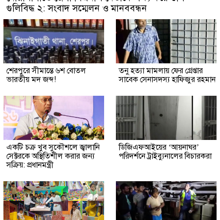
গুলিবিদ্ধ ২: সংবাদ সম্মেলন ও মানববন্ধন
শেরপুরে সীমান্তে ৬শ বোতল
তনু হত্যা মামলায় ফের গ্রেপ্তার
ভারতীয় মদ জব্দ!
সাবেক সেনাসদস্য হাফিজুর রহমান
একটি চক্র খুব সুকৌশলে জ্বালানি
ডিজিএফআইয়ের ‘আয়নাঘর’
সেক্টরকে অস্থিতিশীল করার জন্য
পরিদর্শনে ট্রাইব্যুনালের বিচারকরা
সক্রিয়: প্রধানমন্ত্রী