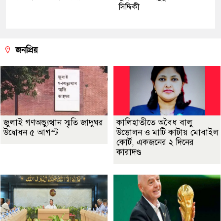
সিদ্দিকী
জনপ্রিয়
জুলাই গণঅভ্যুত্থান স্মৃতি জাদুঘর
কালিহাতীতে অবৈধ বালু
উদ্বোধন ৫ আগস্ট
উত্তোলন ও মাটি কাটায় মোবাইল
কোর্ট, একজনের ২ দিনের
কারাদণ্ড