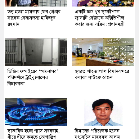
তনু হত্যা মামলায় ফের গ্রেপ্তার
একটি চক্র খুব সুকৌশলে
সাবেক সেনাসদস্য হাফিজুর
জ্বালানি সেক্টরকে অস্থিতিশীল
রহমান
করার জন্য সক্রিয়: প্রধানমন্ত্রী
ডিজিএফআইয়ের ‘আয়নাঘর’
হযরত শাহজালাল বিমানবন্দরে
পরিদর্শনে ট্রাইব্যুনালের
বলাকা লাউঞ্জে আগুন
বিচারকরা
স্বাভাবিক হচ্ছে গ্যাস সরবরাহ,
বিমানের পরিচালক হলেন
ধীরে ধীরে কমছে ভোগান্তিও
যুগ্মসচিব মাহবুবুল আলম