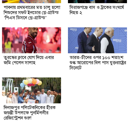
পাবনায় প্রথমবারের মত চালু হলো
সিরাজগঞ্জে বাস ও ট্রাকের সংঘর্ষে
শিশুদের সফট ইনডোর প্লে-গ্রাউন্ড
নিহত ২
‘পিএস ডিসনে প্লে-গ্রাউন্ড’
তুরস্কের ক্লাবে যোগ দিয়ে এবার
ভারত-চীনের ওপর ১০০ শতাংশ
জমি পেলেন সালাহ
শুল্ক আরোপের বিল পাস যুক্তরাষ্ট্রের
সিনেটে
দিনাজপুর পলিটেকনিকের হীরক
জয়ন্তী উপলক্ষে পুনর্মিলনীর
রেজিস্ট্রেশন শুরু!