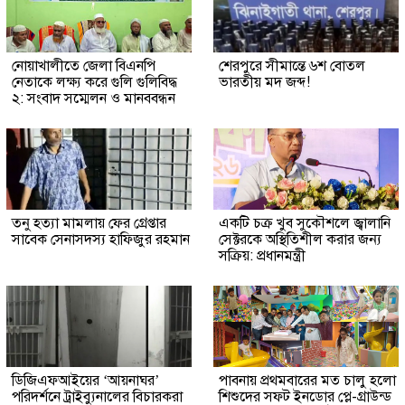
নোয়াখালীতে জেলা বিএনপি
শেরপুরে সীমান্তে ৬শ বোতল
নেতাকে লক্ষ্য করে গুলি গুলিবিদ্ধ
ভারতীয় মদ জব্দ!
২: সংবাদ সম্মেলন ও মানববন্ধন
তনু হত্যা মামলায় ফের গ্রেপ্তার
একটি চক্র খুব সুকৌশলে জ্বালানি
সাবেক সেনাসদস্য হাফিজুর রহমান
সেক্টরকে অস্থিতিশীল করার জন্য
সক্রিয়: প্রধানমন্ত্রী
ডিজিএফআইয়ের ‘আয়নাঘর’
পাবনায় প্রথমবারের মত চালু হলো
পরিদর্শনে ট্রাইব্যুনালের বিচারকরা
শিশুদের সফট ইনডোর প্লে-গ্রাউন্ড