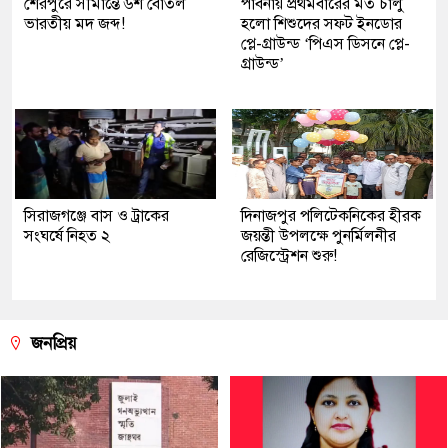
শেরপুরে সীমান্তে ৬শ বোতল
পাবনায় প্রথমবারের মত চালু
ভারতীয় মদ জব্দ!
হলো শিশুদের সফট ইনডোর
প্লে-গ্রাউন্ড ‘পিএস ডিসনে প্লে-
গ্রাউন্ড’
সিরাজগঞ্জে বাস ও ট্রাকের
দিনাজপুর পলিটেকনিকের হীরক
সংঘর্ষে নিহত ২
জয়ন্তী উপলক্ষে পুনর্মিলনীর
রেজিস্ট্রেশন শুরু!
জনপ্রিয়