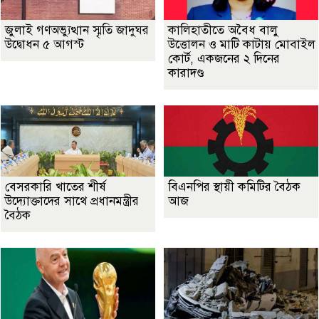
জুলাই গণঅভ্যুত্থান স্মৃতি জাদুঘর
কালিহাতীতে অবৈধ বালু
উদ্বোধন ৫ আগস্ট
উত্তোলন ও মাটি কাটায় মোবাইল
কোর্ট, একজনের ২ দিনের
কারাদণ্ড
বেসরকারি খাতের শীর্ষ
বিএনপির স্থায়ী কমিটির বৈঠক
উদ্যোক্তাদের সাথে প্রধানমন্ত্রীর
আজ
বৈঠক