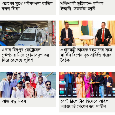
তোপের মুখে পরিকল্পনা বাতিল
শক্তিশালী ভূমিকম্পে কাঁপল
করল ফিফা
ইতালি, সতর্কতা জারি
এবার মিরপুর মেট্রোরেল
প্রধানমন্ত্রী তারেক রহমানের সঙ্গে
স্টেশনের নিচে বোমাসদৃশ বস্তু
মার্কিন বিশেষ দূত সার্জিও গরের
ঘিরে রেখেছে পুলিশ
বৈঠক
আজ বন্ধু দিবস
বেস্ট রিপোর্টার হিসেবে আইপা
অ্যাওয়ার্ড পেলেন জয় শাহীন