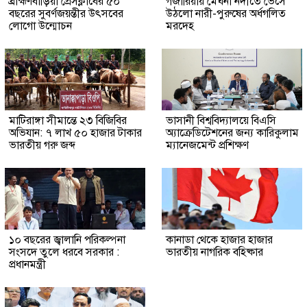
ব্রাহ্মণবাড়িয়া প্রেসক্লাবের ৫০
গজারিয়ায় মেঘনা নদীতে ভেসে
বছরের সুবর্ণজয়ন্তীর উৎসবের
উঠলো নারী-পুরুষের অর্ধগলিত
লোগো উন্মোচন
মরদেহ
মাটিরাঙ্গা সীমান্তে ২৩ বিজিবির
ভাসানী বিশ্ববিদ্যালয়ে বিএসি
অভিযান: ৭ লাখ ৫০ হাজার টাকার
অ্যাক্রেডিটেশনের জন্য কারিকুলাম
ভারতীয় গরু জব্দ
ম্যানেজমেন্ট প্রশিক্ষণ
১০ বছরের জ্বালানি পরিকল্পনা
কানাডা থেকে হাজার হাজার
সংসদে তুলে ধরবে সরকার :
ভারতীয় নাগরিক বহিষ্কার
প্রধানমন্ত্রী