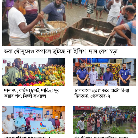
ভরা মৌসুমেও কপালে জুটছে না ইলিশ, দাম বেশ চড়া
দান নয়, কর্মসংস্থানই দারিদ্র্য দূর
চালককে হত্যা করে অটো রিক্সা
করার পথ: মির্জা ফখরুল
ছিনতাই: গ্রেফতার-২