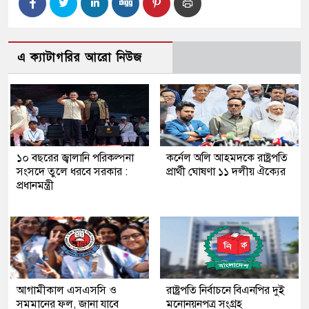
এ ক্যাটাগরির আরো নিউজ
১০ বছরের জ্বালানি পরিকল্পনা
কর্নেল অলি আহমদকে রাষ্ট্রপতি
সংসদে তুলে ধরবে সরকার :
প্রার্থী ঘোষণা ১১ দলীয় ঐক্যের
প্রধানমন্ত্রী
আগামীকাল এসএসসি ও
রাষ্ট্রপতি নির্বাচনে বিএনপির দুই
সমমানের ফল, জানা যাবে
মনোনয়নপত্র সংগ্রহ