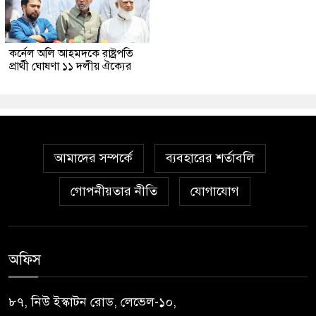
কর্নেল অলি আহমদকে রাষ্ট্রপতি
প্রার্থী ঘোষণা ১১ দলীয় ঐক্যের
আমাদের সম্পর্কে
ব্যবহারের শর্তাবলি
গোপনীয়তার নীতি
যোগাযোগ
অফিস
৮৭, নিউ ইস্কাটন রোড, লেভেল-১০,