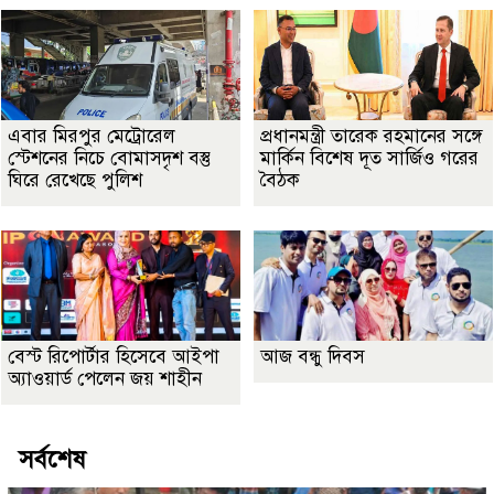
এবার মিরপুর মেট্রোরেল
প্রধানমন্ত্রী তারেক রহমানের সঙ্গে
স্টেশনের নিচে বোমাসদৃশ বস্তু
মার্কিন বিশেষ দূত সার্জিও গরের
ঘিরে রেখেছে পুলিশ
বৈঠক
বেস্ট রিপোর্টার হিসেবে আইপা
আজ বন্ধু দিবস
অ্যাওয়ার্ড পেলেন জয় শাহীন
সর্বশেষ