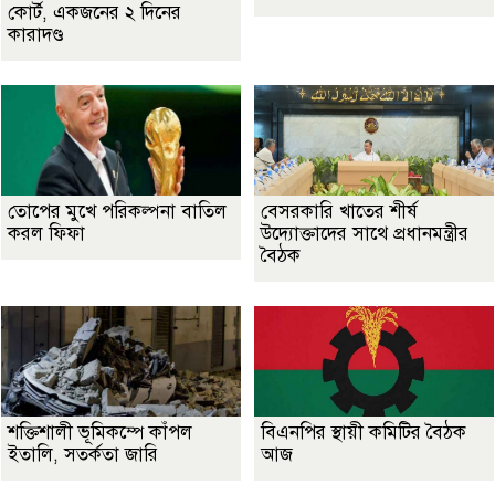
কোর্ট, একজনের ২ দিনের
কারাদণ্ড
তোপের মুখে পরিকল্পনা বাতিল
বেসরকারি খাতের শীর্ষ
করল ফিফা
উদ্যোক্তাদের সাথে প্রধানমন্ত্রীর
বৈঠক
শক্তিশালী ভূমিকম্পে কাঁপল
বিএনপির স্থায়ী কমিটির বৈঠক
ইতালি, সতর্কতা জারি
আজ