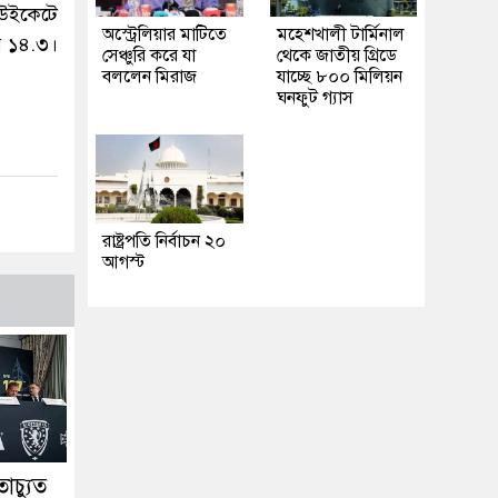
 উইকেটে
অস্ট্রেলিয়ার মাটিতে
মহেশখালী টার্মিনাল
র ১৪.৩।
সেঞ্চুরি করে যা
থেকে জাতীয় গ্রিডে
বললেন মিরাজ
যাচ্ছে ৮০০ মিলিয়ন
ঘনফুট গ্যাস
রাষ্ট্রপতি নির্বাচন ২০
আগস্ট
াচ্যুত