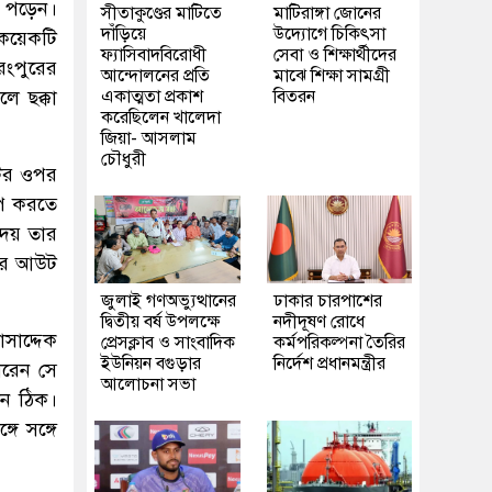
া পড়েন।
সীতাকুণ্ডের মাটিতে
মাটিরাঙ্গা জোনের
দাঁড়িয়ে
উদ্যোগে চিকিৎসা
 কয়েকটি
ফ্যাসিবাদবিরোধী
সেবা ও শিক্ষার্থীদের
রংপুরের
আন্দোলনের প্রতি
মাঝে শিক্ষা সামগ্রী
ে ছক্কা
একাত্মতা প্রকাশ
বিতরন
করেছিলেন খালেদা
জিয়া- আসলাম
চৌধুরী
টির ওপর
ুইপ করতে
দেয় তার
 করে আউট
জুলাই গণঅভ্যুত্থানের
ঢাকার চারপাশের
দ্বিতীয় বর্ষ উপলক্ষে
নদীদূষণ রোধে
সাদ্দেক
প্রেসক্লাব ও সাংবাদিক
কর্মপরিকল্পনা তৈরির
ইউনিয়ন বগুড়ার
নির্দেশ প্রধানমন্ত্রীর
রেন সে
আলোচনা সভা
েন ঠিক।
ে সঙ্গে