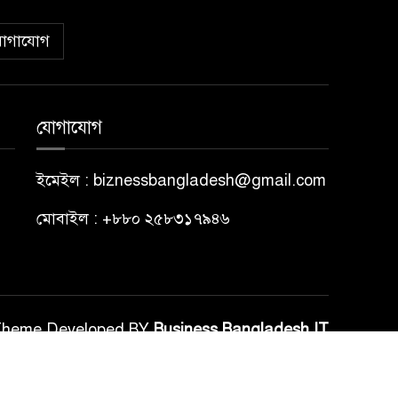
োগাযোগ
যোগাযোগ
ইমেইল : biznessbangladesh@gmail.com
মোবাইল : +৮৮০ ২৫৮৩১৭৯৪৬
Theme Developed BY
Business Bangladesh IT