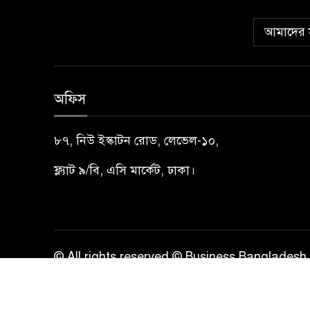
আমাদের স
অফিস
৮৭, নিউ ইস্কাটন রোড, লেভেল-১০,
ফ্ল্যাট ৯/বি, এসি মার্কেট, ঢাকা।
© All rights reserved © Business Bangladesh