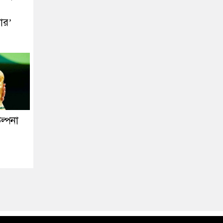
ার’
ল্পনা