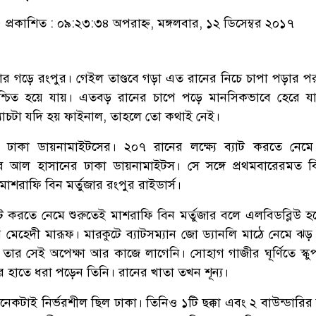
প্রকাশিত : ০৯:২৩:৩৪ অপরাহ্ন, মঙ্গলবার, ১২ ডিসেম্বর ২০১৭
োর গড়ে রংপুর। গেইল তাণ্ডবে গড়া এত রানের নিচে চাপা পড়ার প
্চিত হয়ে যায়। এতবড় রানের চাপে পড়ে মানসিকভাবে হেরে যা
্যাচটা যদি হয় ফাইনাল, তাহলে তো কথাই নেই।
 ঢাকা ডায়নামাইটসের। ২০৭ রানের লক্ষ্যে ব্যাট করতে নেমে 
ব আল হাসানের ঢাকা ডায়নামাইটস। সে সঙ্গে প্রথমবারেরমত 
মাশরাফি বিন মর্তুজার রংপুর রাইডার্স।
যাট করতে নেমে শুরুতেই মাশরাফি বিন মর্তুজার বলে এলবিডব্লিউ হ
মেহেদী মারূফ। মারকুটে ব্যাটসম্যান জো ড্যানলি মাঠে নেমে ঝ
তু তার সেই অপেক্ষা আর কাজে লাগেনি। সোহাগ গাজীর ঘূর্ণিতে স্ক
র হাতে ধরা পড়েন তিনি। রানের খাতা তখন শূন্য।
কটাই নির্ভরশীল ছিল ঢাকা। তিনিও ১টি ছক্কা এবং ২ বাউন্ডারির স