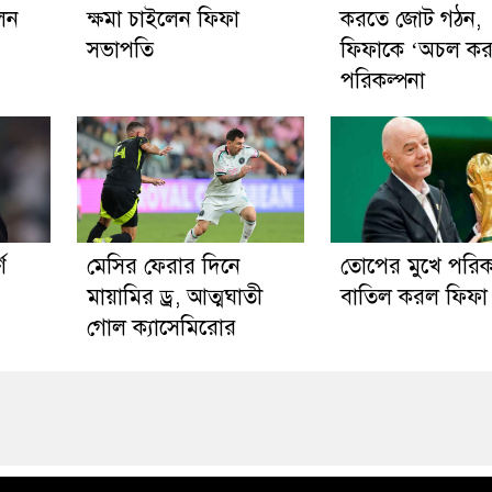
লেন
ক্ষমা চাইলেন ফিফা
করতে জোট গঠন,
সভাপতি
ফিফাকে ‘অচল কর
পরিকল্পনা
ণ
মেসির ফেরার দিনে
তোপের মুখে পরিক
মায়ামির ড্র, আত্মঘাতী
বাতিল করল ফিফা
গোল ক্যাসেমিরোর