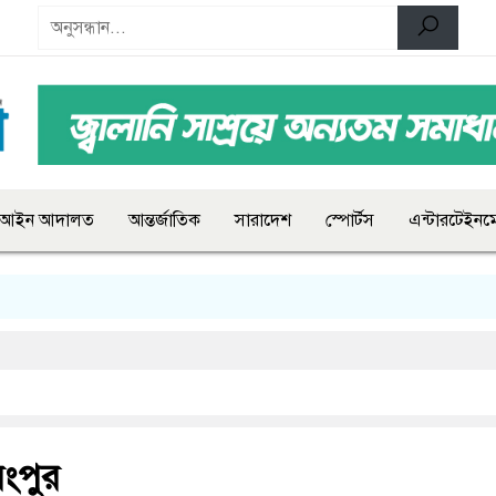
আইন আদালত
আন্তর্জাতিক
সারাদেশ
স্পোর্টস
এন্টারটেইনমে
ংপুর