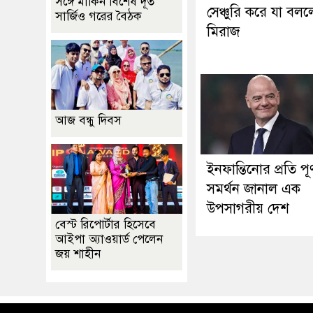
সঙ্গে মার্কিন বিশেষ দূত
সেঞ্চুরি করে যা বল
সার্জিও গরের বৈঠক
মিরাজ
আজ বন্ধু দিবস
ইনফান্তিনোর প্রতি পূর্
সমর্থন জানাল এক
উপসাগরীয় দেশ
বেস্ট রিপোর্টার হিসেবে
আইপা অ্যাওয়ার্ড পেলেন
জয় শাহীন