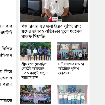
র ঢাকার
গজারিয়ায় ২৪ জুলাইয়ের স্মৃতিচারণ:
গুমের ভয়াবহ অভিজ্ঞতা তুলে ধরলেন
ওয়াটাই
মারুফ মিয়াজি
নিশ্চিত
বিপিএলে
শ্রীমঙ্গলে মোবাইল
সচিবালয়ের সামনে
কোর্টের অভিযানে
অতিরিক্ত পুলিশ
য়ে ফিরে
৮০০ ঘনফুট বালু ও
মোতায়েন
ড় তোলার
সরঞ্জাম জব্দ
ুপ করতে
াহায্যে