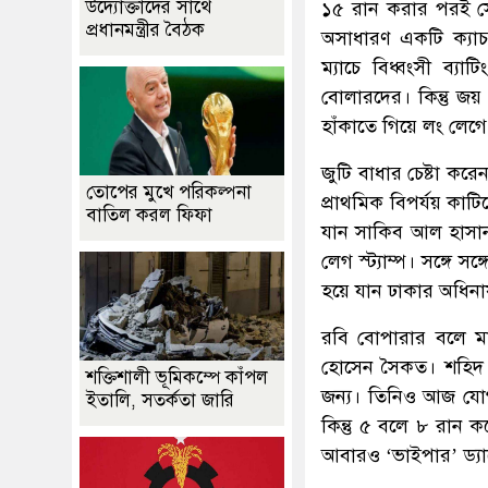
উদ্যোক্তাদের সাথে
১৫ রান করার পরই সো
প্রধানমন্ত্রীর বৈঠক
অসাধারণ একটি ক্যা
ম্যাচে বিধ্বংসী ব্
বোলারদের। কিন্তু জ
হাঁকাতে গিয়ে লং লেগে
জুটি বাধার চেষ্টা ক
তোপের মুখে পরিকল্পনা
প্রাথমিক বিপর্যয় কাট
বাতিল করল ফিফা
যান সাকিব আল হাসান।
লেগ স্ট্যাম্প। সঙ্গে
হয়ে যান ঢাকার অধিনা
রবি বোপারার বলে মা
হোসেন সৈকত। শহিদ 
শক্তিশালী ভূমিকম্পে কাঁপল
জন্য। তিনিও আজ যোগ 
ইতালি, সতর্কতা জারি
কিন্তু ৫ বলে ৮ রান 
আবারও ‘ভাইপার’ ড্যা