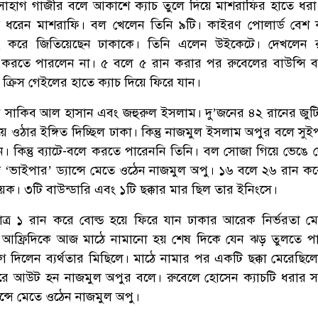
হাগ গাজীর বলে আকাশে ক্যাচ তুলে দিয়ে মাশরাফির হাতে ধর
চ ধরেন মাশরাফি। বল খেলেন তিনি ৯টি। কাইরণ পোলার্ড বেশ
যাটিং করে জিতিয়েছেন ঢাকাকে। তিনি এলেন উইকেটে। দেখলেন 
য় করতে পারলেন না। ৫ বলে ৫ রান করার পর রুবেলের বাউন্সি বল
 ক্রিস গেইলের হাতে ক্যাচ দিয়ে ফিরে যান।
রেন সাকিব আল হাসান এবং জহুরুল ইসলাম। দু’জনের ৪২ রানের জু
িয়ে ওঠার ইঙ্গিত দিচ্ছিল ঢাকা। কিন্তু নাজমুল ইসলাম অপুর বলে স
 কিন্তু ব্যাটে-বলে করতে পারেননি তিনি। বল সোজা গিয়ে ভেঙে 
 সঙ্গে ‘ভাইপার’ ড্যান্সে মেতে ওঠেন নাজমুল অপু। ১৬ বলে ২৬ রান
য়ক। ৩টি বাউন্ডারি এবং ১টি ছক্কার মার ছিল তার ইনিংসে।
ত্র ১ রান করে বোল্ড হয়ে ফিরে যান ঢাকার আরেক নির্ভরতা মো
আফ্রিদিকে আজ মাঠে নামানো হয় শেষ দিকে যেন ঝড় তুলতে পা
দিলেন ব্যর্থতার মিছিলে। মাঠে নামার পর একটি ছক্কা মেরেছিল
করে আউট হন নাজমুল অপুর বলে। রুবেলে হোসেন ক্যাচটি ধরার সঙ্গ
ন্সে মেতে ওঠেন নাজমুল অপু।