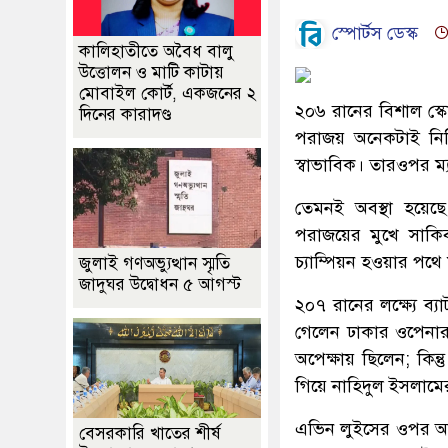
স্পোর্টস ডেস্ক
কালিহাতীতে অবৈধ বালু
উত্তোলন ও মাটি কাটায়
মোবাইল কোর্ট, একজনের ২
২০৬ রানের বিশাল স্ক
দিনের কারাদণ্ড
পরাজয় অনেকটাই নিশ
স্বাভাবিক। তারওপর ম
তেমনই অবস্থা হয়েছে
পরাজয়ের মুখে সাকি
চ্যাম্পিয়ন হওয়ার পথে 
জুলাই গণঅভ্যুত্থান স্মৃতি
জাদুঘর উদ্বোধন ৫ আগস্ট
২০৭ রানের লক্ষ্যে ব্
গেলেন ঢাকার ওপেনার 
অপেক্ষায় ছিলেন; কিন্
গিয়ে নাহিদুল ইসলামে
এভিন লুইসের ওপর অনে
বেসরকারি খাতের শীর্ষ