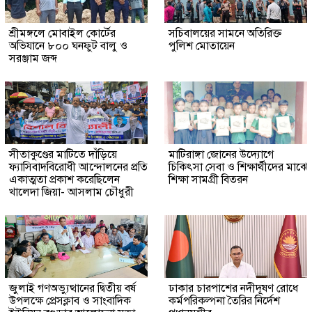
শ্রীমঙ্গলে মোবাইল কোর্টের
সচিবালয়ের সামনে অতিরিক্ত
অভিযানে ৮০০ ঘনফুট বালু ও
পুলিশ মোতায়েন
সরঞ্জাম জব্দ
সীতাকুণ্ডের মাটিতে দাঁড়িয়ে
মাটিরাঙ্গা জোনের উদ্যোগে
ফ্যাসিবাদবিরোধী আন্দোলনের প্রতি
চিকিৎসা সেবা ও শিক্ষার্থীদের মাঝে
একাত্মতা প্রকাশ করেছিলেন
শিক্ষা সামগ্রী বিতরন
খালেদা জিয়া- আসলাম চৌধুরী
জুলাই গণঅভ্যুত্থানের দ্বিতীয় বর্ষ
ঢাকার চারপাশের নদীদূষণ রোধে
উপলক্ষে প্রেসক্লাব ও সাংবাদিক
কর্মপরিকল্পনা তৈরির নির্দেশ