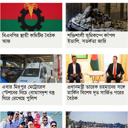
বিএনপির স্থায়ী কমিটির বৈঠক
শক্তিশালী ভূমিকম্পে কাঁপল
আজ
ইতালি, সতর্কতা জারি
এবার মিরপুর মেট্রোরেল
প্রধানমন্ত্রী তারেক রহমানের সঙ্গে
স্টেশনের নিচে বোমাসদৃশ বস্তু
মার্কিন বিশেষ দূত সার্জিও গরের
ঘিরে রেখেছে পুলিশ
বৈঠক