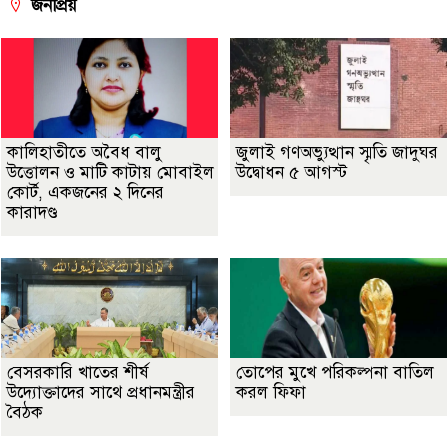
জনপ্রিয়
কালিহাতীতে অবৈধ বালু
জুলাই গণঅভ্যুত্থান স্মৃতি জাদুঘর
উত্তোলন ও মাটি কাটায় মোবাইল
উদ্বোধন ৫ আগস্ট
কোর্ট, একজনের ২ দিনের
কারাদণ্ড
বেসরকারি খাতের শীর্ষ
তোপের মুখে পরিকল্পনা বাতিল
উদ্যোক্তাদের সাথে প্রধানমন্ত্রীর
করল ফিফা
বৈঠক