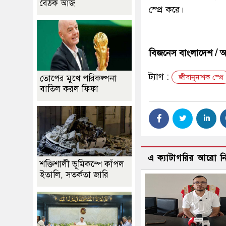
বৈঠক আজ
স্প্রে করে।
বিজনেস বাংলাদেশ /
ট্যাগ :
তোপের মুখে পরিকল্পনা
জীবানুনাশক স্প্রে
বাতিল করল ফিফা
এ ক্যাটাগরির আরো 
শক্তিশালী ভূমিকম্পে কাঁপল
ইতালি, সতর্কতা জারি