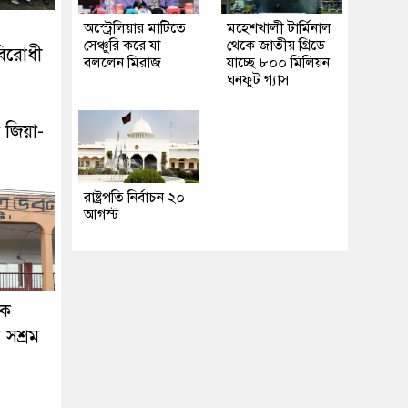
অস্ট্রেলিয়ার মাটিতে
মহেশখালী টার্মিনাল
সেঞ্চুরি করে যা
থেকে জাতীয় গ্রিডে
বিরোধী
বললেন মিরাজ
যাচ্ছে ৮০০ মিলিয়ন
ঘনফুট গ্যাস
 জিয়া-
রাষ্ট্রপতি নির্বাচন ২০
আগস্ট
দক
সশ্রম