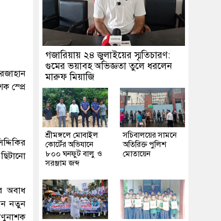
গজারিয়ায় ২৪ জুলাইয়ের স্মৃতিচারণ:
গুমের ভয়াবহ অভিজ্ঞতা তুলে ধরলেন
নুরজাহান
মারুফ মিয়াজি
ক স্প্রে
শ্রীমঙ্গলে মোবাইল
সচিবালয়ের সামনে
দ্দিকির
কোর্টের অভিযানে
অতিরিক্ত পুলিশ
৮০০ ঘনফুট বালু ও
মোতায়েন
 ছিটানো
সরঞ্জাম জব্দ
ের অবাধ
েন নতুন
াণুনাশক