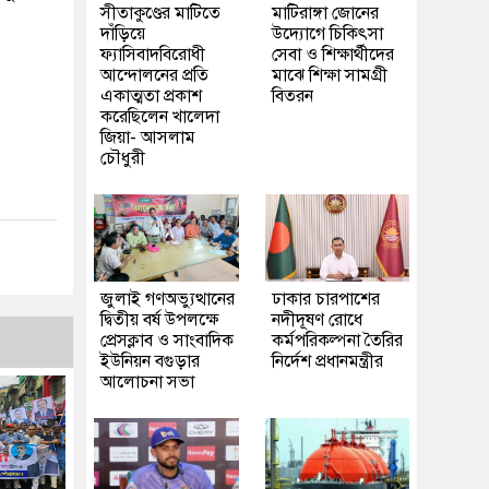
সীতাকুণ্ডের মাটিতে
মাটিরাঙ্গা জোনের
দাঁড়িয়ে
উদ্যোগে চিকিৎসা
ফ্যাসিবাদবিরোধী
সেবা ও শিক্ষার্থীদের
আন্দোলনের প্রতি
মাঝে শিক্ষা সামগ্রী
একাত্মতা প্রকাশ
বিতরন
করেছিলেন খালেদা
জিয়া- আসলাম
চৌধুরী
জুলাই গণঅভ্যুত্থানের
ঢাকার চারপাশের
দ্বিতীয় বর্ষ উপলক্ষে
নদীদূষণ রোধে
প্রেসক্লাব ও সাংবাদিক
কর্মপরিকল্পনা তৈরির
ইউনিয়ন বগুড়ার
নির্দেশ প্রধানমন্ত্রীর
আলোচনা সভা