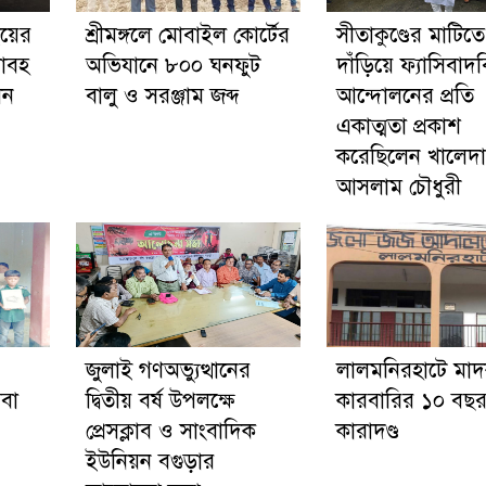
ইয়ের
শ্রীমঙ্গলে মোবাইল কোর্টের
সীতাকুণ্ডের মাটিতে
য়াবহ
অভিযানে ৮০০ ঘনফুট
দাঁড়িয়ে ফ্যাসিবাদ
েন
বালু ও সরঞ্জাম জব্দ
আন্দোলনের প্রতি
একাত্মতা প্রকাশ
করেছিলেন খালেদা
আসলাম চৌধুরী
জুলাই গণঅভ্যুত্থানের
লালমনিরহাটে মা
েবা
দ্বিতীয় বর্ষ উপলক্ষে
কারবারির ১০ বছর 
প্রেসক্লাব ও সাংবাদিক
কারাদণ্ড
ইউনিয়ন বগুড়ার