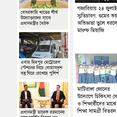
গজারিয়ায় ২৪ জুলা
বেসরকারি খাতের শীর্ষ
স্মৃতিচারণ: গুমের ভ
উদ্যোক্তাদের সাথে
অভিজ্ঞতা তুলে ধরল
প্রধানমন্ত্রীর বৈঠক
মারুফ মিয়াজি
এবার মিরপুর মেট্রোরেল
স্টেশনের নিচে বোমাসদৃশ
বস্তু ঘিরে রেখেছে পুলিশ
মাটিরাঙ্গা জোনের
উদ্যোগে চিকিৎসা স
ও শিক্ষার্থীদের মাঝে
শিক্ষা সামগ্রী বিতরন
প্রধানমন্ত্রী তারেক রহমানের