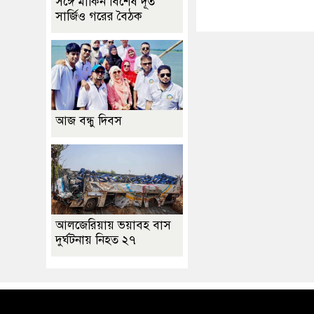
সঙ্গে মার্কিন বিশেষ দূত
সার্জিও গরের বৈঠক
আজ বন্ধু দিবস
আলজেরিয়ায় ভয়াবহ বাস
দুর্ঘটনায় নিহত ২৭