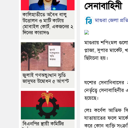
সেনাবাহিনী
কালিহাতীতে অবৈধ বালু
মাগুরা জেলা প্রত
উত্তোলন ও মাটি কাটায়
মোবাইল কোর্ট, একজনের ২
দিনের কারাদণ্ড
মাগুরায় শপিংমল গুলোত
প্লাজা, সুপার মার্কেট,
ছিটানো হয়।
জুলাই গণঅভ্যুত্থান স্মৃতি
জাদুঘর উদ্বোধন ৫ আগস্ট
যশোর সেনানিবাসের ২
নের্তৃত্বে সেনাবাহিন
হয়েছে।
লেঃ কর্ণেল আতিফ সি
যাতায়াতের ফলে মার্
বিএনপির স্থায়ী কমিটির
করে কোন ব্যক্তি সংক্