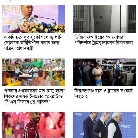
একটি চক্র খুব সুকৌশলে জ্বালানি
ডিজিএফআইয়ের ‘আয়নাঘর’
সেক্টরকে অস্থিতিশীল করার জন্য
পরিদর্শনে ট্রাইব্যুনালের বিচারকরা
সক্রিয়: প্রধানমন্ত্রী
পাবনায় প্রথমবারের মত চালু হলো
সিরাজগঞ্জে বাস ও ট্রাকের সংঘর্ষে
শিশুদের সফট ইনডোর প্লে-গ্রাউন্ড
নিহত ২
‘পিএস ডিসনে প্লে-গ্রাউন্ড’