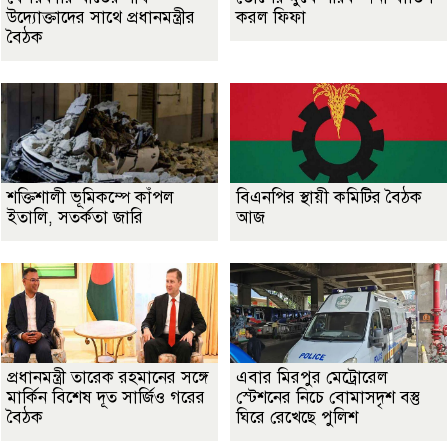
উদ্যোক্তাদের সাথে প্রধানমন্ত্রীর
করল ফিফা
বৈঠক
শক্তিশালী ভূমিকম্পে কাঁপল
বিএনপির স্থায়ী কমিটির বৈঠক
ইতালি, সতর্কতা জারি
আজ
প্রধানমন্ত্রী তারেক রহমানের সঙ্গে
এবার মিরপুর মেট্রোরেল
মার্কিন বিশেষ দূত সার্জিও গরের
স্টেশনের নিচে বোমাসদৃশ বস্তু
বৈঠক
ঘিরে রেখেছে পুলিশ