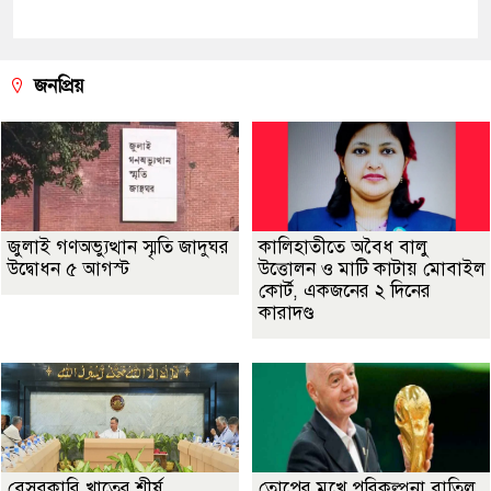
জনপ্রিয়
জুলাই গণঅভ্যুত্থান স্মৃতি জাদুঘর
কালিহাতীতে অবৈধ বালু
উদ্বোধন ৫ আগস্ট
উত্তোলন ও মাটি কাটায় মোবাইল
কোর্ট, একজনের ২ দিনের
কারাদণ্ড
বেসরকারি খাতের শীর্ষ
তোপের মুখে পরিকল্পনা বাতিল