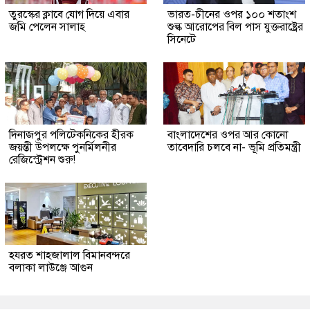
তুরস্কের ক্লাবে যোগ দিয়ে এবার
ভারত-চীনের ওপর ১০০ শতাংশ
জমি পেলেন সালাহ
শুল্ক আরোপের বিল পাস যুক্তরাষ্ট্রের
সিনেটে
দিনাজপুর পলিটেকনিকের হীরক
বাংলাদেশের ওপর আর কোনো
জয়ন্তী উপলক্ষে পুনর্মিলনীর
তাবেদারি চলবে না- ভূমি প্রতিমন্ত্রী
রেজিস্ট্রেশন শুরু!
হযরত শাহজালাল বিমানবন্দরে
বলাকা লাউঞ্জে আগুন