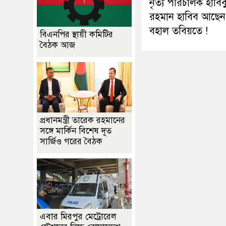
নৃত্য পরিচালক হাবিব
রহমান হাবিব আছেন
বহাল তবিয়তে !
বিএনপির স্থায়ী কমিটির
বৈঠক আজ
প্রধানমন্ত্রী তারেক রহমানের
সঙ্গে মার্কিন বিশেষ দূত
সার্জিও গরের বৈঠক
এবার মিরপুর মেট্রোরেল