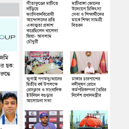
সীতাকুণ্ডের মাটিতে
মাটিরাঙ্গা জোনের
দাঁড়িয়ে
উদ্যোগে চিকিৎসা
ফ্যাসিবাদবিরোধী
সেবা ও শিক্ষার্থীদের
আন্দোলনের প্রতি
মাঝে শিক্ষা সামগ্রী
একাত্মতা প্রকাশ
বিতরন
করেছিলেন খালেদা
জিয়া- আসলাম
চৌধুরী
 জমি
ির ছক:
িরুদ্ধে
জুলাই গণঅভ্যুত্থানের
ঢাকার চারপাশের
দ্বিতীয় বর্ষ উপলক্ষে
নদীদূষণ রোধে
প্রেসক্লাব ও সাংবাদিক
কর্মপরিকল্পনা তৈরির
ইউনিয়ন বগুড়ার
নির্দেশ প্রধানমন্ত্রীর
আলোচনা সভা