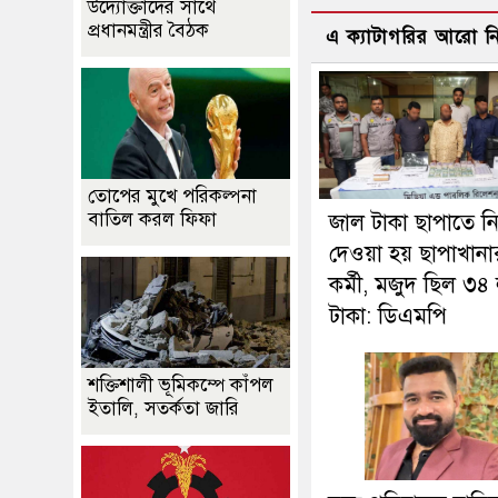
উদ্যোক্তাদের সাথে
প্রধানমন্ত্রীর বৈঠক
এ ক্যাটাগরির আরো 
তোপের মুখে পরিকল্পনা
বাতিল করল ফিফা
জাল টাকা ছাপাতে 
দেওয়া হয় ছাপাখানা
কর্মী, মজুদ ছিল ৩৪
টাকা: ডিএমপি
শক্তিশালী ভূমিকম্পে কাঁপল
ইতালি, সতর্কতা জারি