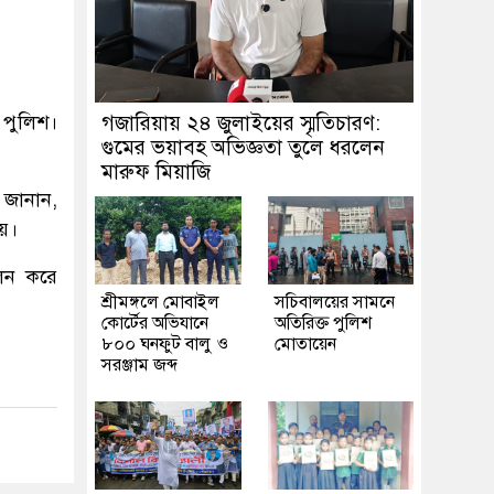
 পুলিশ।
গজারিয়ায় ২৪ জুলাইয়ের স্মৃতিচারণ:
গুমের ভয়াবহ অভিজ্ঞতা তুলে ধরলেন
মারুফ মিয়াজি
 জানান,
য়।
লন করে
শ্রীমঙ্গলে মোবাইল
সচিবালয়ের সামনে
কোর্টের অভিযানে
অতিরিক্ত পুলিশ
৮০০ ঘনফুট বালু ও
মোতায়েন
সরঞ্জাম জব্দ