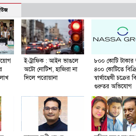
নিউজ
নিয়োগ
ই-ট্রাফিক : আইন ভাঙলে
৮০০ কোটি টাকার
র
অটো নোটিশ, হাজিরা না
৪০০ কোটিতে বিক্র
 লাখ
দিলে পরোয়ানা
স্বার্থান্বেষী চক্রের ব
গুরুতর অভিযোগ