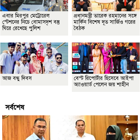
এবার মিরপুর মেট্রোরেল
প্রধানমন্ত্রী তারেক রহমানের সঙ্গে
স্টেশনের নিচে বোমাসদৃশ বস্তু
মার্কিন বিশেষ দূত সার্জিও গরের
ঘিরে রেখেছে পুলিশ
বৈঠক
আজ বন্ধু দিবস
বেস্ট রিপোর্টার হিসেবে আইপা
অ্যাওয়ার্ড পেলেন জয় শাহীন
সর্বশেষ