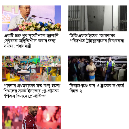
একটি চক্র খুব সুকৌশলে জ্বালানি
ডিজিএফআইয়ের ‘আয়নাঘর’
সেক্টরকে অস্থিতিশীল করার জন্য
পরিদর্শনে ট্রাইব্যুনালের বিচারকরা
সক্রিয়: প্রধানমন্ত্রী
পাবনায় প্রথমবারের মত চালু হলো
সিরাজগঞ্জে বাস ও ট্রাকের সংঘর্ষে
শিশুদের সফট ইনডোর প্লে-গ্রাউন্ড
নিহত ২
‘পিএস ডিসনে প্লে-গ্রাউন্ড’