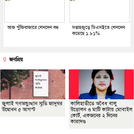
আজ পুঁজিবাজারে লেনদেন বন্ধ
সপ্তাহজুড়ে ডিএসইতে লেনদেন
কমেছে ১.৮১%
জনপ্রিয়
জুলাই গণঅভ্যুত্থান স্মৃতি জাদুঘর
কালিহাতীতে অবৈধ বালু
উদ্বোধন ৫ আগস্ট
উত্তোলন ও মাটি কাটায় মোবাইল
কোর্ট, একজনের ২ দিনের
কারাদণ্ড