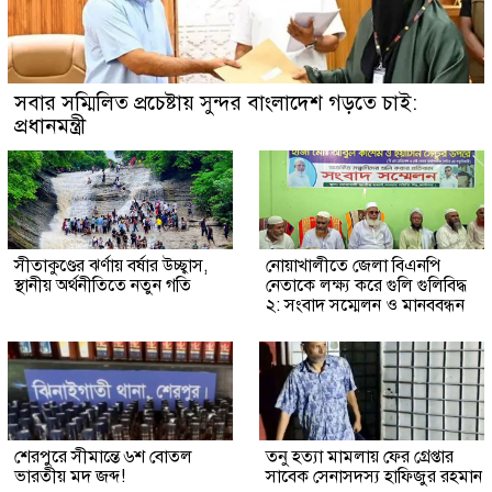
সবার সম্মিলিত প্রচেষ্টায় সুন্দর বাংলাদেশ গড়তে চাই:
প্রধানমন্ত্রী
সীতাকুণ্ডের ঝর্ণায় বর্ষার উচ্ছ্বাস,
নোয়াখালীতে জেলা বিএনপি
স্থানীয় অর্থনীতিতে নতুন গতি
নেতাকে লক্ষ্য করে গুলি গুলিবিদ্ধ
২: সংবাদ সম্মেলন ও মানববন্ধন
শেরপুরে সীমান্তে ৬শ বোতল
তনু হত্যা মামলায় ফের গ্রেপ্তার
ভারতীয় মদ জব্দ!
সাবেক সেনাসদস্য হাফিজুর রহমান