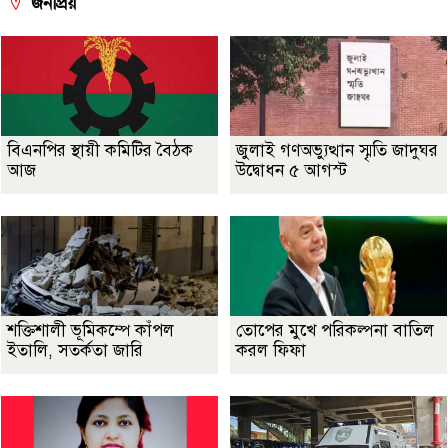
জনপ্রিয়
বিএনপির স্থায়ী কমিটির বৈঠক
জুলাই গণঅভ্যুত্থান স্মৃতি জাদুঘর
আজ
উদ্বোধন ৫ আগস্ট
শক্তিশালী ভূমিকম্পে কাঁপল
তোপের মুখে পরিকল্পনা বাতিল
ইতালি, সতর্কতা জারি
করল ফিফা