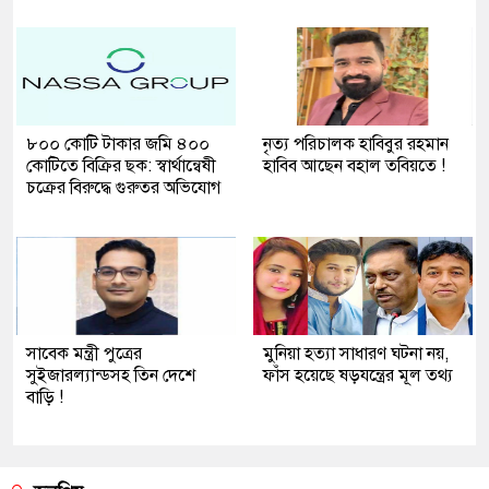
৮০০ কোটি টাকার জমি ৪০০
নৃত্য পরিচালক হাবিবুর রহমান
কোটিতে বিক্রির ছক: স্বার্থান্বেষী
হাবিব আছেন বহাল তবিয়তে !
চক্রের বিরুদ্ধে গুরুতর অভিযোগ
সাবেক মন্ত্রী পুত্রের
মুনিয়া হত্যা সাধারণ ঘটনা নয়,
সুইজারল্যান্ডসহ তিন দেশে
ফাঁস হয়েছে ষড়যন্ত্রের মূল তথ্য
বাড়ি !