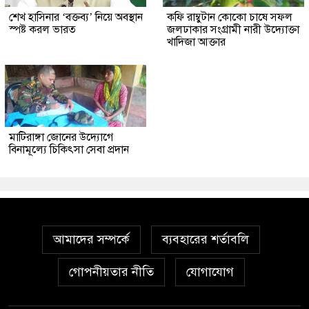
শেখ হাসিনার ‘বক্তব্য’ নিয়ে অবস্থান
কফি রাম্বুটান কোকো চাষে সফল
স্পষ্ট করল ভারত
জলঢাকার সংগ্রামী নারী উদ্যোক্তা
খাদিজা আক্তার
মাটিরাঙ্গা জোনের উদ্যোগে
বিনামূল্যে চিকিৎসা সেবা প্রদান
আমাদের সম্পর্কে
ব্যবহারের শর্তাবলি
গোপনীয়তার নীতি
যোগাযোগ