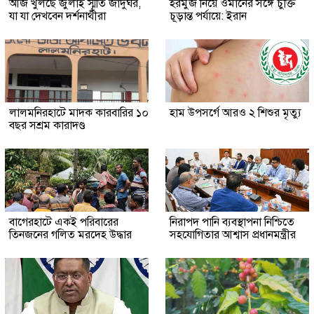
আজ খুলছে জুলাই স্মৃতি জাদুঘর,
হরমুজ নিয়ে ওমানের সঙ্গে চুক্তি
যা যা দেখবেন দর্শনার্থীরা
চূড়ান্ত পর্যায়ে: ইরান
লালমনিরহাটে মাদক কারবারির ১০
হাম উপসর্গে আরও ২ শিশুর মৃত্যু
বছর সশ্রম কারাদণ্ড
‎বাগেরহাটে একই পরিবারের
নিরাপদ পানি ব্যবস্থাপনা নিশ্চিতে
তিনজনের গলিত মরদেহ উদ্ধার
সহযোগিতার আশ্বাস প্রধানমন্ত্রীর