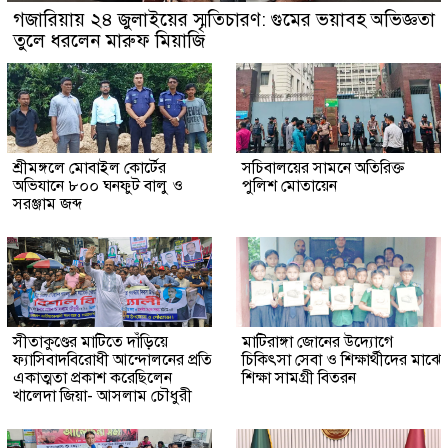
গজারিয়ায় ২৪ জুলাইয়ের স্মৃতিচারণ: গুমের ভয়াবহ অভিজ্ঞতা
তুলে ধরলেন মারুফ মিয়াজি
শ্রীমঙ্গলে মোবাইল কোর্টের
সচিবালয়ের সামনে অতিরিক্ত
অভিযানে ৮০০ ঘনফুট বালু ও
পুলিশ মোতায়েন
সরঞ্জাম জব্দ
সীতাকুণ্ডের মাটিতে দাঁড়িয়ে
মাটিরাঙ্গা জোনের উদ্যোগে
ফ্যাসিবাদবিরোধী আন্দোলনের প্রতি
চিকিৎসা সেবা ও শিক্ষার্থীদের মাঝে
একাত্মতা প্রকাশ করেছিলেন
শিক্ষা সামগ্রী বিতরন
খালেদা জিয়া- আসলাম চৌধুরী