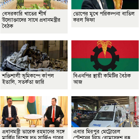
বেসরকারি খাতের শীর্ষ
তোপের মুখে পরিকল্পনা বাতিল
উদ্যোক্তাদের সাথে প্রধানমন্ত্রীর
করল ফিফা
বৈঠক
শক্তিশালী ভূমিকম্পে কাঁপল
বিএনপির স্থায়ী কমিটির বৈঠক
ইতালি, সতর্কতা জারি
আজ
প্রধানমন্ত্রী তারেক রহমানের সঙ্গে
এবার মিরপুর মেট্রোরেল
মার্কিন বিশেষ দূত সার্জিও গরের
স্টেশনের নিচে বোমাসদৃশ বস্তু