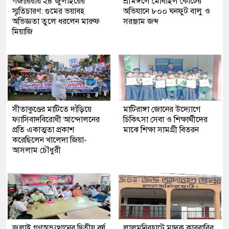
গজারিয়ায় ২৪ জুলাইয়ের
শ্রীমঙ্গলে মোবাইল কোর্টের
স্মৃতিচারণ: গুমের ভয়াবহ
অভিযানে ৮০০ ঘনফুট বালু ও
অভিজ্ঞতা তুলে ধরলেন মারুফ
সরঞ্জাম জব্দ
মিয়াজি
সীতাকুণ্ডের মাটিতে দাঁড়িয়ে
মাটিরাঙ্গা জোনের উদ্যোগে
ফ্যাসিবাদবিরোধী আন্দোলনের
চিকিৎসা সেবা ও শিক্ষার্থীদের
প্রতি একাত্মতা প্রকাশ
মাঝে শিক্ষা সামগ্রী বিতরন
করেছিলেন খালেদা জিয়া-
আসলাম চৌধুরী
জুলাই গণঅভ্যুত্থানের দ্বিতীয় বর্ষ
লালমনিরহাটে মাদক কারবারির