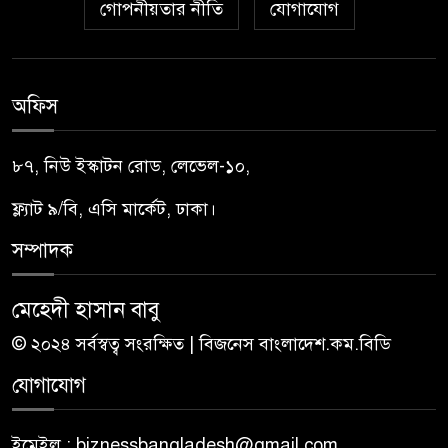
গোপনীয়তার নীতি
যোগাযোগ
অফিস
৮৭, নিউ ইস্কাটন রোড, লেভেল-১০,
ফ্ল্যাট ৯/বি, এসি মার্কেট, ঢাকা।
সম্পাদক
মেহেদী হাসান বাবু
© ২০২৪ সর্বস্বত্ব সংরক্ষিত | বিজনেস বাংলাদেশ.কম.বিডি
যোগাযোগ
ইমেইল : biznessbangladesh@gmail.com