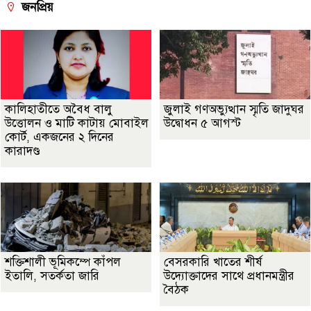
জনপ্রিয়
কালিহাতীতে অবৈধ বালু
জুলাই গণঅভ্যুত্থান স্মৃতি জাদুঘর
উত্তোলন ও মাটি কাটায় মোবাইল
উদ্বোধন ৫ আগস্ট
কোর্ট, একজনের ২ দিনের
কারাদণ্ড
শক্তিশালী ভূমিকম্পে কাঁপল
বেসরকারি খাতের শীর্ষ
ইতালি, সতর্কতা জারি
উদ্যোক্তাদের সাথে প্রধানমন্ত্রীর
বৈঠক