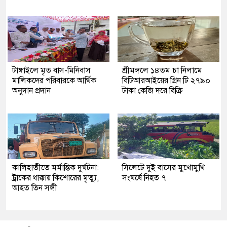
টাঙ্গাইলে মৃত বাস-মিনিবাস
শ্রীমঙ্গলে ১৪তম চা নিলামে
মালিকদের পরিবারকে আর্থিক
বিটিআরআইয়ের গ্রিন টি ২৭৯০
অনুদান প্রদান
টাকা কেজি দরে বিক্রি
কালিহাতীতে মর্মান্তিক দুর্ঘটনা:
সিলেটে দুই বাসের মুখোমুখি
ট্রাকের ধাক্কায় কিশোরের মৃত্যু,
সংঘর্ষে নিহত ৭
আহত তিন সঙ্গী