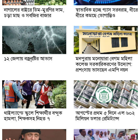
নাগালের বাইরে ডিম-মুরগির দাম,
স্বাভাবিক হচ্ছে গ্যাস সরবরাহ, ধীরে
চড়া মাছ ও সবজির বাজার
ধীরে কমছে ভোগান্তিও
১২ জেলায় বজ্রবৃষ্টির আভাস
মনপুরায় মনোয়ারা বেগম মহিলা
কলেজ সরকারিকরণের উদ্যোগ:
প্রশংসায় ভাসছেন এমপি নয়ন
থাইল্যান্ডে স্কুলে শিক্ষার্থীর বন্দুক
আগস্টের প্রথম ৫ দিনে এল ৬০২
হামলা, শিক্ষকসহ নিহত ৭
মিলিয়ন ডলার রেমিট্যান্স