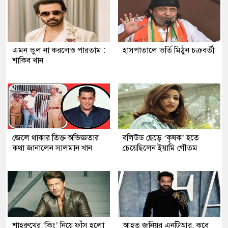
এমন ভুল না করলেও পারতাম :
হাসপাতালে ভর্তি মিঠুন চক্রবর্তী
শাকিব খান
জেলে থাকার তিক্ত অভিজ্ঞতার
বলিউড ছেড়ে ‘কৃষক’ হতে
কথা জানালেন সালমান খান
চেয়েছিলেন ইয়ামি গৌতম
শাহরুখের ‘কিং’ নিয়ে ফাঁস হলো
আহত জুনিয়র এনটিআর, কবে