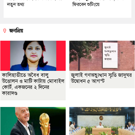
নতুন তথ্য
ফিরবেন শুটিংয়ে
জনপ্রিয়
কালিহাতীতে অবৈধ বালু
জুলাই গণঅভ্যুত্থান স্মৃতি জাদুঘর
উত্তোলন ও মাটি কাটায় মোবাইল
উদ্বোধন ৫ আগস্ট
কোর্ট, একজনের ২ দিনের
কারাদণ্ড