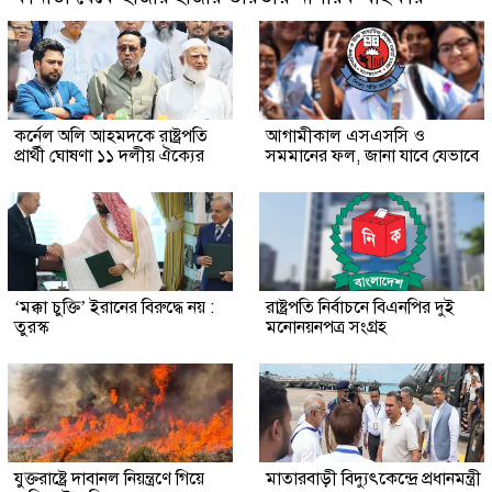
কর্নেল অলি আহমদকে রাষ্ট্রপতি
আগামীকাল এসএসসি ও
প্রার্থী ঘোষণা ১১ দলীয় ঐক্যের
সমমানের ফল, জানা যাবে যেভাবে
‘মক্কা চুক্তি’ ইরানের বিরুদ্ধে নয় :
রাষ্ট্রপতি নির্বাচনে বিএনপির দুই
তুরস্ক
মনোনয়নপত্র সংগ্রহ
যুক্তরাষ্ট্রে দাবানল নিয়ন্ত্রণে গিয়ে
মাতারবাড়ী বিদ্যুৎকেন্দ্রে প্রধানমন্ত্রী