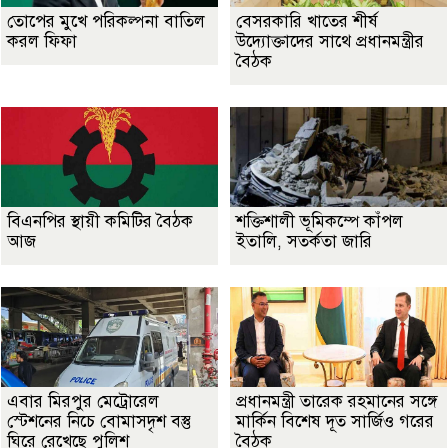
তোপের মুখে পরিকল্পনা বাতিল
বেসরকারি খাতের শীর্ষ
করল ফিফা
উদ্যোক্তাদের সাথে প্রধানমন্ত্রীর
বৈঠক
বিএনপির স্থায়ী কমিটির বৈঠক
শক্তিশালী ভূমিকম্পে কাঁপল
আজ
ইতালি, সতর্কতা জারি
এবার মিরপুর মেট্রোরেল
প্রধানমন্ত্রী তারেক রহমানের সঙ্গে
স্টেশনের নিচে বোমাসদৃশ বস্তু
মার্কিন বিশেষ দূত সার্জিও গরের
ঘিরে রেখেছে পুলিশ
বৈঠক