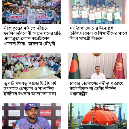
সীতাকুণ্ডের মাটিতে দাঁড়িয়ে
মাটিরাঙ্গা জোনের উদ্যোগে
ফ্যাসিবাদবিরোধী আন্দোলনের প্রতি
চিকিৎসা সেবা ও শিক্ষার্থীদের মাঝে
একাত্মতা প্রকাশ করেছিলেন
শিক্ষা সামগ্রী বিতরন
খালেদা জিয়া- আসলাম চৌধুরী
জুলাই গণঅভ্যুত্থানের দ্বিতীয় বর্ষ
ঢাকার চারপাশের নদীদূষণ রোধে
উপলক্ষে প্রেসক্লাব ও সাংবাদিক
কর্মপরিকল্পনা তৈরির নির্দেশ
ইউনিয়ন বগুড়ার আলোচনা সভা
প্রধানমন্ত্রীর