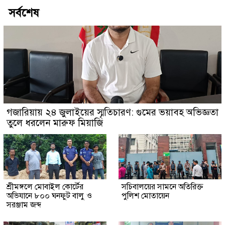
সর্বশেষ
গজারিয়ায় ২৪ জুলাইয়ের স্মৃতিচারণ: গুমের ভয়াবহ অভিজ্ঞতা
তুলে ধরলেন মারুফ মিয়াজি
শ্রীমঙ্গলে মোবাইল কোর্টের
সচিবালয়ের সামনে অতিরিক্ত
অভিযানে ৮০০ ঘনফুট বালু ও
পুলিশ মোতায়েন
সরঞ্জাম জব্দ