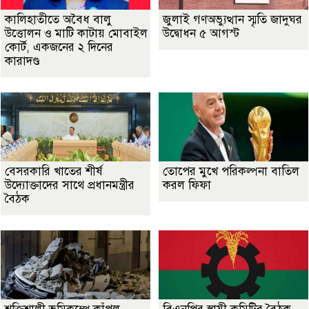
কালিহাতীতে অবৈধ বালু
জুলাই গণঅভ্যুত্থান স্মৃতি জাদুঘর
উত্তোলন ও মাটি কাটায় মোবাইল
উদ্বোধন ৫ আগস্ট
কোর্ট, একজনের ২ দিনের
কারাদণ্ড
বেসরকারি খাতের শীর্ষ
তোপের মুখে পরিকল্পনা বাতিল
উদ্যোক্তাদের সাথে প্রধানমন্ত্রীর
করল ফিফা
বৈঠক