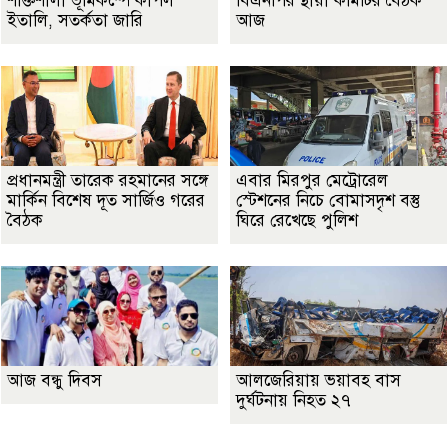
শক্তিশালী ভূমিকম্পে কাঁপল
বিএনপির স্থায়ী কমিটির বৈঠক
ইতালি, সতর্কতা জারি
আজ
প্রধানমন্ত্রী তারেক রহমানের সঙ্গে
এবার মিরপুর মেট্রোরেল
মার্কিন বিশেষ দূত সার্জিও গরের
স্টেশনের নিচে বোমাসদৃশ বস্তু
বৈঠক
ঘিরে রেখেছে পুলিশ
আজ বন্ধু দিবস
আলজেরিয়ায় ভয়াবহ বাস
দুর্ঘটনায় নিহত ২৭