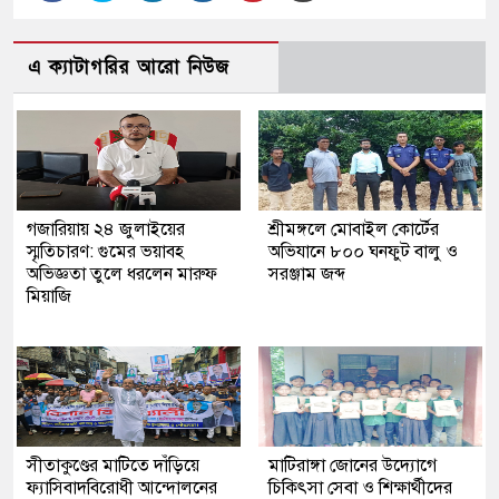
এ ক্যাটাগরির আরো নিউজ
গজারিয়ায় ২৪ জুলাইয়ের
শ্রীমঙ্গলে মোবাইল কোর্টের
স্মৃতিচারণ: গুমের ভয়াবহ
অভিযানে ৮০০ ঘনফুট বালু ও
অভিজ্ঞতা তুলে ধরলেন মারুফ
সরঞ্জাম জব্দ
মিয়াজি
সীতাকুণ্ডের মাটিতে দাঁড়িয়ে
মাটিরাঙ্গা জোনের উদ্যোগে
ফ্যাসিবাদবিরোধী আন্দোলনের
চিকিৎসা সেবা ও শিক্ষার্থীদের