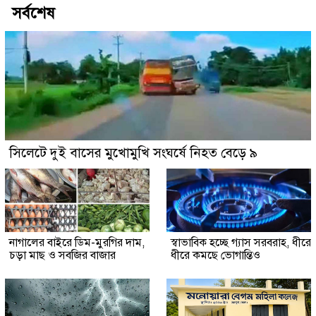
সর্বশেষ
সিলেটে দুই বাসের মুখোমুখি সংঘর্ষে নিহত বেড়ে ৯
নাগালের বাইরে ডিম-মুরগির দাম,
স্বাভাবিক হচ্ছে গ্যাস সরবরাহ, ধীরে
চড়া মাছ ও সবজির বাজার
ধীরে কমছে ভোগান্তিও