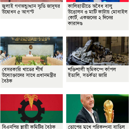
জুলাই গণঅভ্যুত্থান স্মৃতি জাদুঘর
কালিহাতীতে অবৈধ বালু
উদ্বোধন ৫ আগস্ট
উত্তোলন ও মাটি কাটায় মোবাইল
কোর্ট, একজনের ২ দিনের
কারাদণ্ড
বেসরকারি খাতের শীর্ষ
শক্তিশালী ভূমিকম্পে কাঁপল
উদ্যোক্তাদের সাথে প্রধানমন্ত্রীর
ইতালি, সতর্কতা জারি
বৈঠক
বিএনপির স্থায়ী কমিটির বৈঠক
তোপের মুখে পরিকল্পনা বাতিল