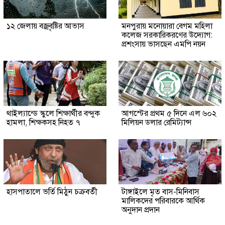
১২ জেলায় বজ্রবৃষ্টির আভাস
মনপুরায় মনোয়ারা বেগম মহিলা
কলেজ সরকারিকরণের উদ্যোগ:
প্রশংসায় ভাসছেন এমপি নয়ন
থাইল্যান্ডে স্কুলে শিক্ষার্থীর বন্দুক
আগস্টের প্রথম ৫ দিনে এল ৬০২
হামলা, শিক্ষকসহ নিহত ৭
মিলিয়ন ডলার রেমিট্যান্স
হাসপাতালে ভর্তি মিঠুন চক্রবর্তী
টাঙ্গাইলে মৃত বাস-মিনিবাস
মালিকদের পরিবারকে আর্থিক
অনুদান প্রদান