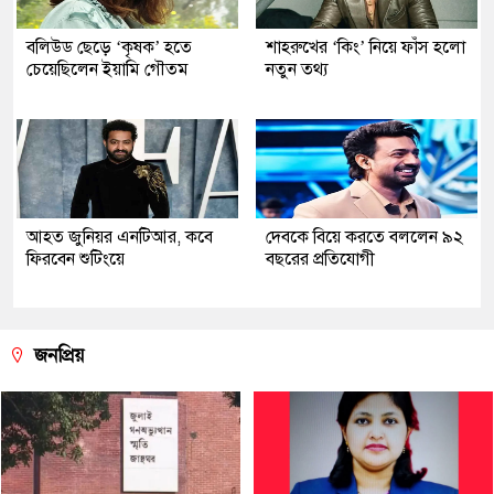
বলিউড ছেড়ে ‘কৃষক’ হতে
শাহরুখের ‘কিং’ নিয়ে ফাঁস হলো
চেয়েছিলেন ইয়ামি গৌতম
নতুন তথ্য
আহত জুনিয়র এনটিআর, কবে
দেবকে বিয়ে করতে বললেন ৯২
ফিরবেন শুটিংয়ে
বছরের প্রতিযোগী
জনপ্রিয়