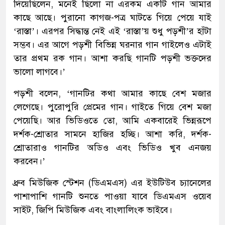
দিয়েছিলেন, মনেই ছিলো না এরকম একটি গান আমার
কাছে আছে। পুরানো কাগজ-পত্র ঘাটতে গিয়ে পেয়ে যাই
‘রাস্তা’। এরপর সিদ্ধান্ত নেই এই ‘রাস্তা’য় শুধু পড়শী’র হাঁটা
সম্ভব। এর আগে পড়শী বিভিন্ন ঘরনার গান গাইলেও এটাই
তার প্রথম রক গান। আশা করছি গানটি পড়শী ভক্তদের
ভালো লাগবে।’
পড়শী বলেন, ‘গানটির কথা আমার কাছে বেশ মজার
লেগেছে। পুরোপুরি প্রেমের গান। গাইতে গিয়ে বেশ মজা
পেয়েছি। আর ভিডিওতে তো, আমি একবারেই ভিন্নরূপে
দর্শক-শ্রোতার সামনে হাজির হচ্ছি। আশা করি, দর্শক-
শ্রোতারাও গানটির অডিও এবং ভিডিও খুব এনজয়
করবেন।’
ধ্রুব মিউজিক স্টেশন (ডিএমএস) এর ইউটিউব চ্যানেলের
পাশাপাশি গানটি শুনতে পাওয়া যাবে ডিএমএস ওয়েব
সাইট, জিপি মিউজিক এবং বাংলালিংক ভাইবে।