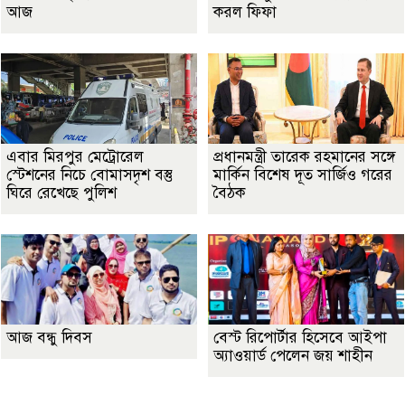
আজ
করল ফিফা
এবার মিরপুর মেট্রোরেল
প্রধানমন্ত্রী তারেক রহমানের সঙ্গে
স্টেশনের নিচে বোমাসদৃশ বস্তু
মার্কিন বিশেষ দূত সার্জিও গরের
ঘিরে রেখেছে পুলিশ
বৈঠক
আজ বন্ধু দিবস
বেস্ট রিপোর্টার হিসেবে আইপা
অ্যাওয়ার্ড পেলেন জয় শাহীন