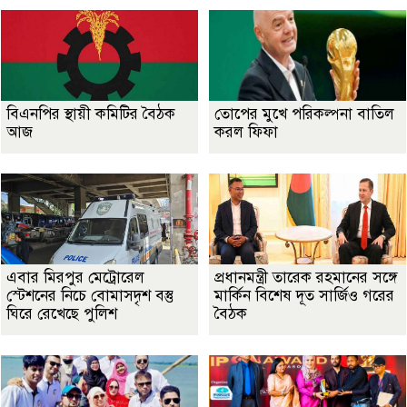
বিএনপির স্থায়ী কমিটির বৈঠক
তোপের মুখে পরিকল্পনা বাতিল
আজ
করল ফিফা
এবার মিরপুর মেট্রোরেল
প্রধানমন্ত্রী তারেক রহমানের সঙ্গে
স্টেশনের নিচে বোমাসদৃশ বস্তু
মার্কিন বিশেষ দূত সার্জিও গরের
ঘিরে রেখেছে পুলিশ
বৈঠক