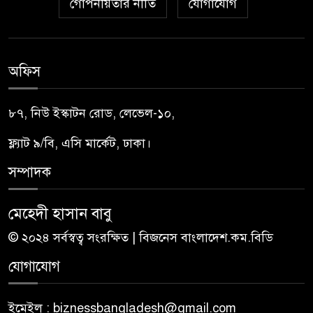
গোপনীয়তার নীতি
যোগাযোগ
অফিস
৮৭, নিউ ইস্কাটন রোড, লেভেল-১০,
ফ্ল্যাট ৯/বি, এসি মার্কেট, ঢাকা।
সম্পাদক
মেহেদী হাসান বাবু
© ২০২৪ সর্বস্বত্ব সংরক্ষিত | বিজনেস বাংলাদেশ.কম.বিডি
যোগাযোগ
ইমেইল : biznessbangladesh@gmail.com