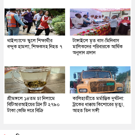
থাইল্যান্ডে স্কুলে শিক্ষার্থীর
টাঙ্গাইলে মৃত বাস-মিনিবাস
বন্দুক হামলা, শিক্ষকসহ নিহত ৭
মালিকদের পরিবারকে আর্থিক
অনুদান প্রদান
শ্রীমঙ্গলে ১৪তম চা নিলামে
কালিহাতীতে মর্মান্তিক দুর্ঘটনা:
বিটিআরআইয়ের গ্রিন টি ২৭৯০
ট্রাকের ধাক্কায় কিশোরের মৃত্যু,
টাকা কেজি দরে বিক্রি
আহত তিন সঙ্গী