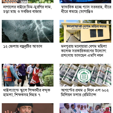
নাগালের বাইরে ডিম-মুরগির দাম,
স্বাভাবিক হচ্ছে গ্যাস সরবরাহ, ধীরে
চড়া মাছ ও সবজির বাজার
ধীরে কমছে ভোগান্তিও
১২ জেলায় বজ্রবৃষ্টির আভাস
মনপুরায় মনোয়ারা বেগম মহিলা
কলেজ সরকারিকরণের উদ্যোগ:
প্রশংসায় ভাসছেন এমপি নয়ন
থাইল্যান্ডে স্কুলে শিক্ষার্থীর বন্দুক
আগস্টের প্রথম ৫ দিনে এল ৬০২
হামলা, শিক্ষকসহ নিহত ৭
মিলিয়ন ডলার রেমিট্যান্স