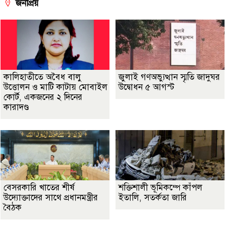
জনপ্রিয়
কালিহাতীতে অবৈধ বালু
জুলাই গণঅভ্যুত্থান স্মৃতি জাদুঘর
উত্তোলন ও মাটি কাটায় মোবাইল
উদ্বোধন ৫ আগস্ট
কোর্ট, একজনের ২ দিনের
কারাদণ্ড
বেসরকারি খাতের শীর্ষ
শক্তিশালী ভূমিকম্পে কাঁপল
উদ্যোক্তাদের সাথে প্রধানমন্ত্রীর
ইতালি, সতর্কতা জারি
বৈঠক