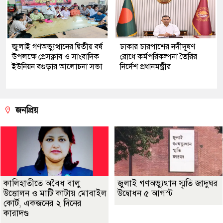
জুলাই গণঅভ্যুত্থানের দ্বিতীয় বর্ষ
ঢাকার চারপাশের নদীদূষণ
উপলক্ষে প্রেসক্লাব ও সাংবাদিক
রোধে কর্মপরিকল্পনা তৈরির
ইউনিয়ন বগুড়ার আলোচনা সভা
নির্দেশ প্রধানমন্ত্রীর
জনপ্রিয়
কালিহাতীতে অবৈধ বালু
জুলাই গণঅভ্যুত্থান স্মৃতি জাদুঘর
উত্তোলন ও মাটি কাটায় মোবাইল
উদ্বোধন ৫ আগস্ট
কোর্ট, একজনের ২ দিনের
কারাদণ্ড