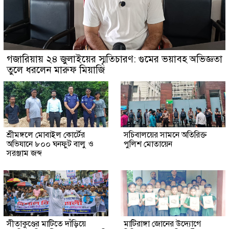
গজারিয়ায় ২৪ জুলাইয়ের স্মৃতিচারণ: গুমের ভয়াবহ অভিজ্ঞতা
তুলে ধরলেন মারুফ মিয়াজি
শ্রীমঙ্গলে মোবাইল কোর্টের
সচিবালয়ের সামনে অতিরিক্ত
অভিযানে ৮০০ ঘনফুট বালু ও
পুলিশ মোতায়েন
সরঞ্জাম জব্দ
সীতাকুণ্ডের মাটিতে দাঁড়িয়ে
মাটিরাঙ্গা জোনের উদ্যোগে