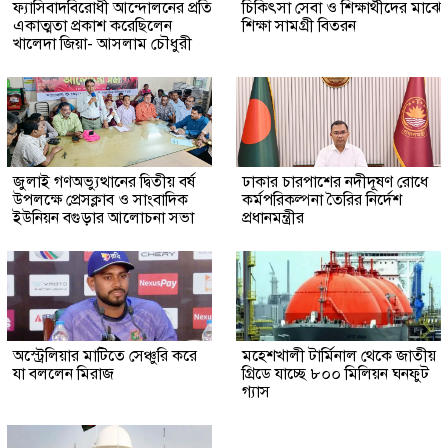
ফ্যাসিবাদবিরোধী আন্দোলনের প্রতি
চিকিৎসা সেবা ও শিক্ষার্থীদের মাঝে
একাত্মতা প্রকাশ করেছিলেন
শিক্ষা সামগ্রী বিতরন
খালেদা জিয়া- আসলাম চৌধুরী
জুলাই গণঅভ্যুত্থানের দ্বিতীয় বর্ষ
ঢাকার চারপাশের নদীদূষণ রোধে
উপলক্ষে প্রেসক্লাব ও সাংবাদিক
কর্মপরিকল্পনা তৈরির নির্দেশ
ইউনিয়ন বগুড়ার আলোচনা সভা
প্রধানমন্ত্রীর
অস্ট্রেলিয়ার মাটিতে সেঞ্চুরি করে
মহেশখালী টার্মিনাল থেকে জাতীয়
যা বললেন মিরাজ
গ্রিডে যাচ্ছে ৮০০ মিলিয়ন ঘনফুট
গ্যাস