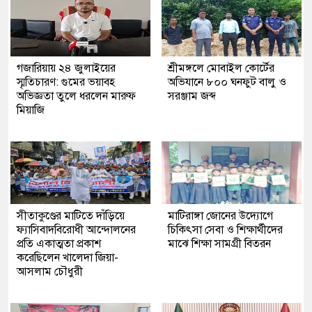
গজারিয়ায় ২৪ জুলাইয়ের
শ্রীমঙ্গলে মোবাইল কোর্টের
স্মৃতিচারণ: গুমের ভয়াবহ
অভিযানে ৮০০ ঘনফুট বালু ও
অভিজ্ঞতা তুলে ধরলেন মারুফ
সরঞ্জাম জব্দ
মিয়াজি
সীতাকুণ্ডের মাটিতে দাঁড়িয়ে
মাটিরাঙ্গা জোনের উদ্যোগে
ফ্যাসিবাদবিরোধী আন্দোলনের
চিকিৎসা সেবা ও শিক্ষার্থীদের
প্রতি একাত্মতা প্রকাশ
মাঝে শিক্ষা সামগ্রী বিতরন
করেছিলেন খালেদা জিয়া-
আসলাম চৌধুরী