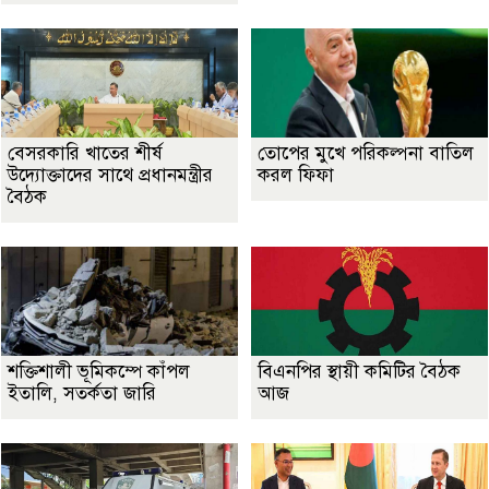
বেসরকারি খাতের শীর্ষ
তোপের মুখে পরিকল্পনা বাতিল
উদ্যোক্তাদের সাথে প্রধানমন্ত্রীর
করল ফিফা
বৈঠক
শক্তিশালী ভূমিকম্পে কাঁপল
বিএনপির স্থায়ী কমিটির বৈঠক
ইতালি, সতর্কতা জারি
আজ