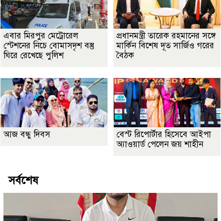
এবার মিরপুর মেট্রোরেল
প্রধানমন্ত্রী তারেক রহমানের সঙ্গে
স্টেশনের নিচে বোমাসদৃশ বস্তু
মার্কিন বিশেষ দূত সার্জিও গরের
ঘিরে রেখেছে পুলিশ
বৈঠক
আজ বন্ধু দিবস
বেস্ট রিপোর্টার হিসেবে আইপা
অ্যাওয়ার্ড পেলেন জয় শাহীন
সর্বশেষ