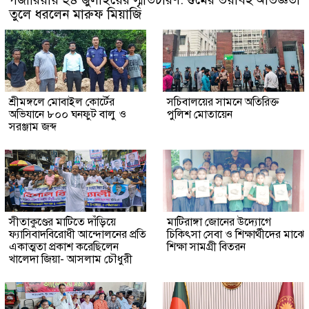
তুলে ধরলেন মারুফ মিয়াজি
শ্রীমঙ্গলে মোবাইল কোর্টের
সচিবালয়ের সামনে অতিরিক্ত
অভিযানে ৮০০ ঘনফুট বালু ও
পুলিশ মোতায়েন
সরঞ্জাম জব্দ
সীতাকুণ্ডের মাটিতে দাঁড়িয়ে
মাটিরাঙ্গা জোনের উদ্যোগে
ফ্যাসিবাদবিরোধী আন্দোলনের প্রতি
চিকিৎসা সেবা ও শিক্ষার্থীদের মাঝে
একাত্মতা প্রকাশ করেছিলেন
শিক্ষা সামগ্রী বিতরন
খালেদা জিয়া- আসলাম চৌধুরী