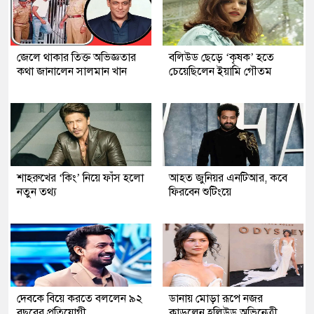
জেলে থাকার তিক্ত অভিজ্ঞতার
বলিউড ছেড়ে ‘কৃষক’ হতে
কথা জানালেন সালমান খান
চেয়েছিলেন ইয়ামি গৌতম
শাহরুখের ‘কিং’ নিয়ে ফাঁস হলো
আহত জুনিয়র এনটিআর, কবে
নতুন তথ্য
ফিরবেন শুটিংয়ে
দেবকে বিয়ে করতে বললেন ৯২
ডানায় মোড়া রূপে নজর
বছরের প্রতিযোগী
কাড়লেন হলিউড অভিনেত্রী