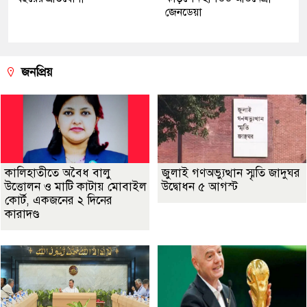
জেনডেয়া
জনপ্রিয়
কালিহাতীতে অবৈধ বালু
জুলাই গণঅভ্যুত্থান স্মৃতি জাদুঘর
উত্তোলন ও মাটি কাটায় মোবাইল
উদ্বোধন ৫ আগস্ট
কোর্ট, একজনের ২ দিনের
কারাদণ্ড