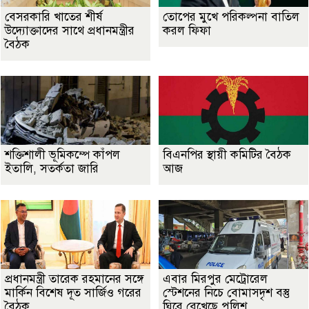
বেসরকারি খাতের শীর্ষ
তোপের মুখে পরিকল্পনা বাতিল
উদ্যোক্তাদের সাথে প্রধানমন্ত্রীর
করল ফিফা
বৈঠক
শক্তিশালী ভূমিকম্পে কাঁপল
বিএনপির স্থায়ী কমিটির বৈঠক
ইতালি, সতর্কতা জারি
আজ
প্রধানমন্ত্রী তারেক রহমানের সঙ্গে
এবার মিরপুর মেট্রোরেল
মার্কিন বিশেষ দূত সার্জিও গরের
স্টেশনের নিচে বোমাসদৃশ বস্তু
বৈঠক
ঘিরে রেখেছে পুলিশ