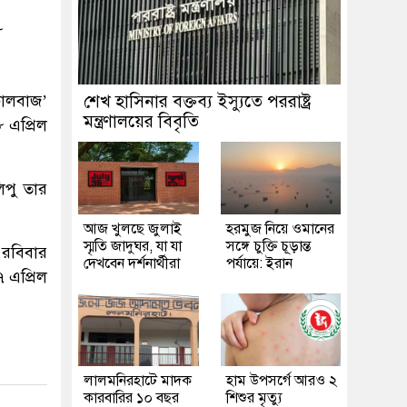
৮
চালবাজ’
শেখ হাসিনার বক্তব্য ইস্যুতে পররাষ্ট্র
মন্ত্রণালয়ের বিবৃতি
 এপ্রিল
িপু তার
আজ খুলছে জুলাই
হরমুজ নিয়ে ওমানের
স্মৃতি জাদুঘর, যা যা
সঙ্গে চুক্তি চূড়ান্ত
 রবিবার
দেখবেন দর্শনার্থীরা
পর্যায়ে: ইরান
 এপ্রিল
লালমনিরহাটে মাদক
হাম উপসর্গে আরও ২
কারবারির ১০ বছর
শিশুর মৃত্যু