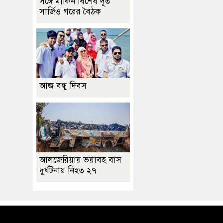
সঙ্গে মার্কিন বিশেষ দূত
সার্জিও গরের বৈঠক
আজ বন্ধু দিবস
আলজেরিয়ায় ভয়াবহ বাস
দুর্ঘটনায় নিহত ২৭