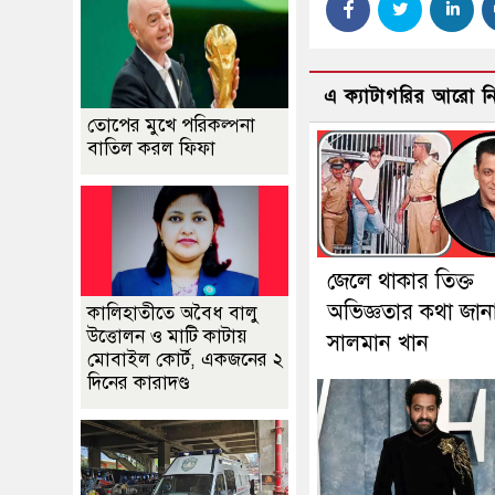
এ ক্যাটাগরির আরো 
তোপের মুখে পরিকল্পনা
বাতিল করল ফিফা
জেলে থাকার তিক্ত
অভিজ্ঞতার কথা জান
কালিহাতীতে অবৈধ বালু
উত্তোলন ও মাটি কাটায়
সালমান খান
মোবাইল কোর্ট, একজনের ২
দিনের কারাদণ্ড