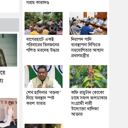
সশ্রম কারাদণ্ড
‎বাগেরহাটে একই
নিরাপদ পানি
পরিবারের তিনজনের
ব্যবস্থাপনা নিশ্চিতে
গলিত মরদেহ উদ্ধার
সহযোগিতার আশ্বাস
প্রধানমন্ত্রীর
িয়ে
্য
শেখ হাসিনার ‘বক্তব্য’
কফি রাম্বুটান কোকো
নিয়ে অবস্থান স্পষ্ট
চাষে সফল জলঢাকার
করল ভারত
সংগ্রামী নারী
উদ্যোক্তা খাদিজা
আক্তার