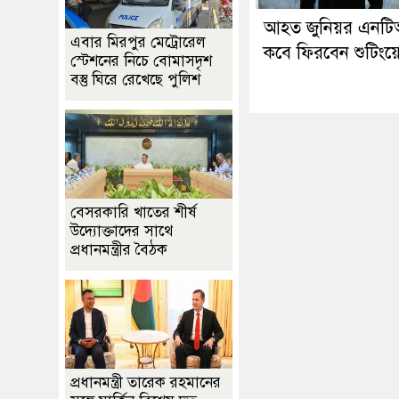
আহত জুনিয়র এনট
এবার মিরপুর মেট্রোরেল
কবে ফিরবেন শুটিংয়
স্টেশনের নিচে বোমাসদৃশ
বস্তু ঘিরে রেখেছে পুলিশ
বেসরকারি খাতের শীর্ষ
উদ্যোক্তাদের সাথে
প্রধানমন্ত্রীর বৈঠক
প্রধানমন্ত্রী তারেক রহমানের