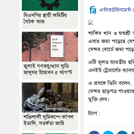
এন্টারটেইনমেন্ট ড
বিএনপির স্থায়ী কমিটির
বৈঠক আজ
শাকিব খান ও শুভশ্রী 
এবার জমা পড়েছে সেন্
সেন্সর বোর্ডে জমা পড়
এটি মূলত ভারতীয় ছবি
জুলাই গণঅভ্যুত্থান স্মৃতি
এনইউ ট্রেডার্সের ব্য
জাদুঘর উদ্বোধন ৫ আগস্ট
এ প্রসঙ্গে তিনি বলে
সেন্সর ছাড়পত্র পাওয়া
মুক্তি দেব।
ট্যাগ :
শক্তিশালী ভূমিকম্পে কাঁপল
ইতালি, সতর্কতা জারি