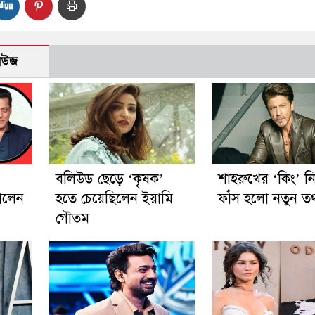
নিউজ
বলিউড ছেড়ে ‘কৃষক’
শাহরুখের ‘কিং’ ন
ালেন
হতে চেয়েছিলেন ইয়ামি
ফাঁস হলো নতুন তথ
গৌতম