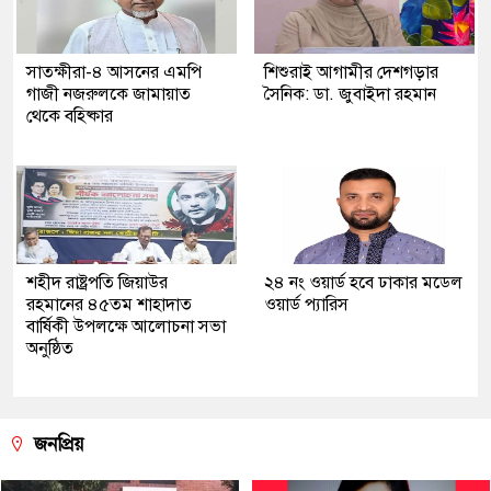
সাতক্ষীরা-৪ আসনের এমপি
শিশুরাই আগামীর দেশগড়ার
গাজী নজরুলকে জামায়াত
সৈনিক: ডা. জুবাইদা রহমান
থেকে বহিষ্কার
শহীদ রাষ্ট্রপতি জিয়াউর
২৪ নং ওয়ার্ড হবে ঢাকার মডেল
রহমানের ৪৫তম শাহাদাত
ওয়ার্ড প্যারিস
বার্ষিকী উপলক্ষে আলোচনা সভা
অনুষ্ঠিত
জনপ্রিয়