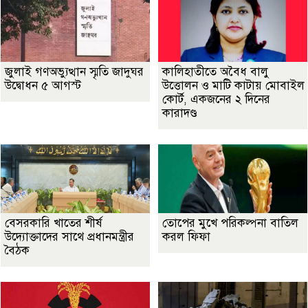
জুলাই গণঅভ্যুত্থান স্মৃতি জাদুঘর
কালিহাতীতে অবৈধ বালু
উদ্বোধন ৫ আগস্ট
উত্তোলন ও মাটি কাটায় মোবাইল
কোর্ট, একজনের ২ দিনের
কারাদণ্ড
বেসরকারি খাতের শীর্ষ
তোপের মুখে পরিকল্পনা বাতিল
উদ্যোক্তাদের সাথে প্রধানমন্ত্রীর
করল ফিফা
বৈঠক