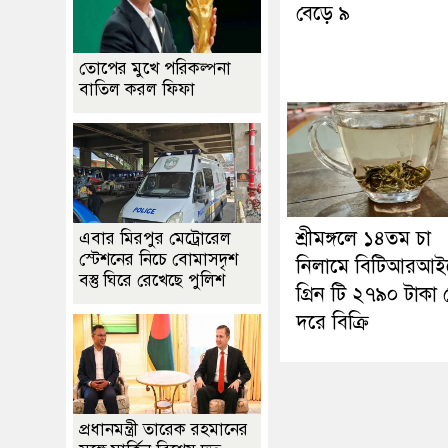
বেড়ে ৯
তোপের মুখে পরিকল্পনা
বাতিল করল ফিফা
শ্রীমঙ্গলে ১৪তম চা
এবার মিরপুর মেট্রোরেল
স্টেশনের নিচে বোমাসদৃশ
নিলামে বিটিআরআই
বস্তু ঘিরে রেখেছে পুলিশ
গ্রিন টি ২৭৯০ টাকা
দরে বিক্রি
প্রধানমন্ত্রী তারেক রহমানের