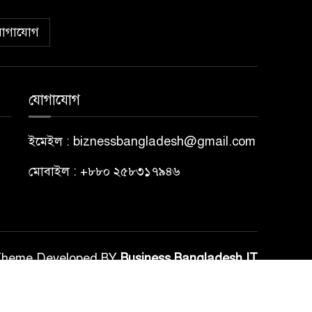
োগাযোগ
যোগাযোগ
ইমেইল : biznessbangladesh@gmail.com
মোবাইল : +৮৮০ ২৫৮৩১৭৯৪৬
Theme Developed BY
Business Bangladesh IT