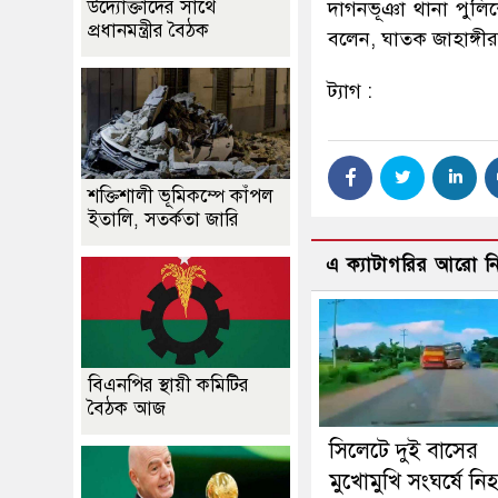
উদ্যোক্তাদের সাথে
দাগনভূঞা থানা পুলি
প্রধানমন্ত্রীর বৈঠক
বলেন, ঘাতক জাহাঙ্গীর
ট্যাগ :
শক্তিশালী ভূমিকম্পে কাঁপল
ইতালি, সতর্কতা জারি
এ ক্যাটাগরির আরো 
বিএনপির স্থায়ী কমিটির
বৈঠক আজ
সিলেটে দুই বাসের
মুখোমুখি সংঘর্ষে নি