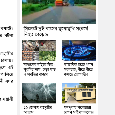
 বখাটে।
সিলেটে দুই বাসের মুখোমুখি সংঘর্ষে
নিহত বেড়ে ৯
 এ ঘটনা
হাঙ্গীর
 চালায়।
নাগালের বাইরে ডিম-
স্বাভাবিক হচ্ছে গ্যাস
্থলে ওই
মুরগির দাম, চড়া মাছ
সরবরাহ, ধীরে ধীরে
ে পালিয়ে
ও সবজির বাজার
কমছে ভোগান্তিও
েনী সদর
ন্ত্রাসী
১২ জেলায় বজ্রবৃষ্টির
মনপুরায় মনোয়ারা
আভাস
বেগম মহিলা কলেজ