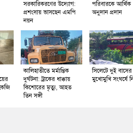
সরকারিকরণের উদ্যোগ:
পরিবারকে আর্থিক
প্রশংসায় ভাসছেন এমপি
অনুদান প্রদান
নয়ন
কালিহাতীতে মর্মান্তিক
সিলেটে দুই বাসের
য়ের
দুর্ঘটনা: ট্রাকের ধাক্কায়
মুখোমুখি সংঘর্ষে 
 কেজি
কিশোরের মৃত্যু, আহত
তিন সঙ্গী