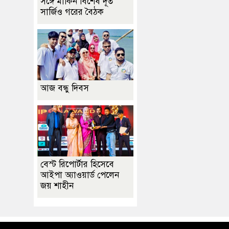
সঙ্গে মার্কিন বিশেষ দূত
সার্জিও গরের বৈঠক
আজ বন্ধু দিবস
বেস্ট রিপোর্টার হিসেবে
আইপা অ্যাওয়ার্ড পেলেন
জয় শাহীন