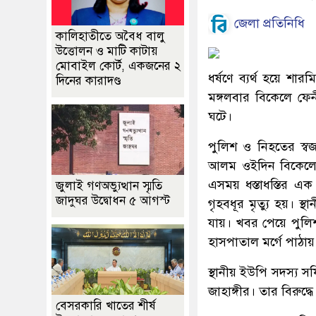
জেলা প্রতিনিধি
কালিহাতীতে অবৈধ বালু
উত্তোলন ও মাটি কাটায়
মোবাইল কোর্ট, একজনের ২
ধর্ষণে ব্যর্থ হয়ে শ
দিনের কারাদণ্ড
মঙ্গলবার বিকেলে ফেন
ঘটে।
পুলিশ ও নিহতের স্ব
আলম ওইদিন বিকেলে এক
এসময় ধস্তাধস্তির এক 
জুলাই গণঅভ্যুত্থান স্মৃতি
জাদুঘর উদ্বোধন ৫ আগস্ট
গৃহবধূর মৃত্যু হয়। স্থ
যায়। খবর পেয়ে পুলিশ
হাসপাতাল মর্গে পাঠায়
স্থানীয় ইউপি সদস্য সফি
জাহাঙ্গীর। তার বিরুদ্ধ
বেসরকারি খাতের শীর্ষ