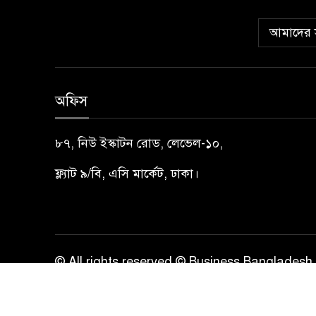
আমাদের স
অফিস
৮৭, নিউ ইস্কাটন রোড, লেভেল-১০,
ফ্ল্যাট ৯/বি, এসি মার্কেট, ঢাকা।
© All rights reserved © Business Bangladesh