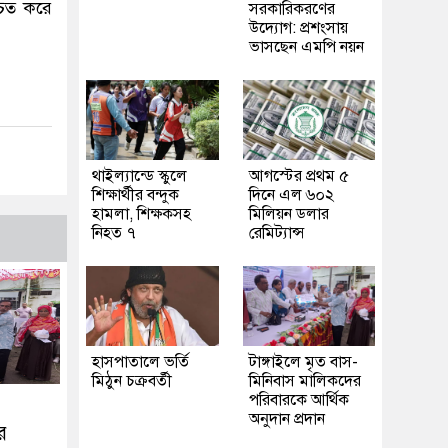
চিত করে
সরকারিকরণের
উদ্যোগ: প্রশংসায়
ভাসছেন এমপি নয়ন
থাইল্যান্ডে স্কুলে
আগস্টের প্রথম ৫
শিক্ষার্থীর বন্দুক
দিনে এল ৬০২
হামলা, শিক্ষকসহ
মিলিয়ন ডলার
নিহত ৭
রেমিট্যান্স
হাসপাতালে ভর্তি
টাঙ্গাইলে মৃত বাস-
মিঠুন চক্রবর্তী
মিনিবাস মালিকদের
পরিবারকে আর্থিক
অনুদান প্রদান
র