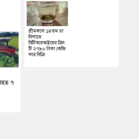
শ্রীমঙ্গলে ১৪তম চা
নিলামে
বিটিআরআইয়ের গ্রিন
টি ২৭৯০ টাকা কেজি
দরে বিক্রি
নিহত ৭