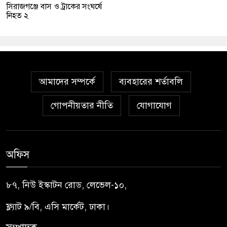
সিরাজগঞ্জে বাস ও ট্রাকের সংঘর্ষে
নিহত ২
আমাদের সম্পর্কে
ব্যবহারের শর্তাবলি
গোপনীয়তার নীতি
যোগাযোগ
অফিস
৮৭, নিউ ইস্কাটন রোড, লেভেল-১০,
ফ্ল্যাট ৯/বি, এসি মার্কেট, ঢাকা।