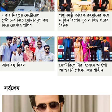
এবার মিরপুর মেট্রোরেল
প্রধানমন্ত্রী তারেক রহমানের সঙ্গে
স্টেশনের নিচে বোমাসদৃশ বস্তু
মার্কিন বিশেষ দূত সার্জিও গরের
ঘিরে রেখেছে পুলিশ
বৈঠক
আজ বন্ধু দিবস
বেস্ট রিপোর্টার হিসেবে আইপা
অ্যাওয়ার্ড পেলেন জয় শাহীন
সর্বশেষ