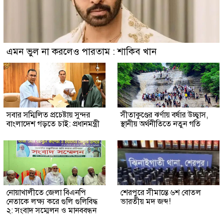
এমন ভুল না করলেও পারতাম : শাকিব খান
সবার সম্মিলিত প্রচেষ্টায় সুন্দর
সীতাকুণ্ডের ঝর্ণায় বর্ষার উচ্ছ্বাস,
বাংলাদেশ গড়তে চাই: প্রধানমন্ত্রী
স্থানীয় অর্থনীতিতে নতুন গতি
নোয়াখালীতে জেলা বিএনপি
শেরপুরে সীমান্তে ৬শ বোতল
নেতাকে লক্ষ্য করে গুলি গুলিবিদ্ধ
ভারতীয় মদ জব্দ!
২: সংবাদ সম্মেলন ও মানববন্ধন