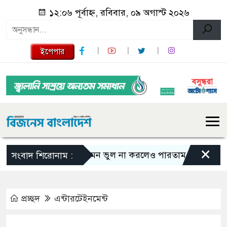
১২:০৬ পূর্বাহ্ন, রবিবার, ০৯ অগাস্ট ২০২৬
ইপেপার
×
এমন ভুল না করলেও পারতাম : শাকিব খান
সংবাদ শিরোনাম :
প্রচ্ছদ
এন্টারটেইনমেন্ট