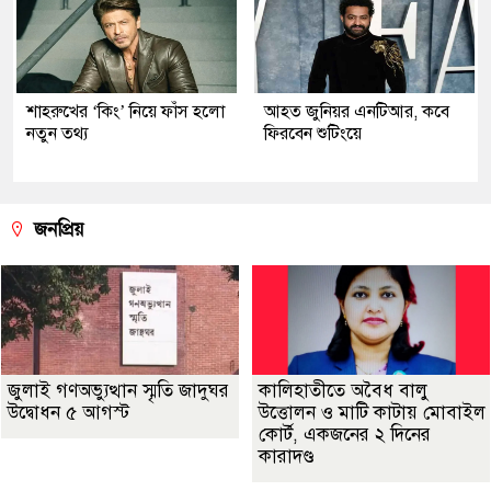
শাহরুখের ‘কিং’ নিয়ে ফাঁস হলো
আহত জুনিয়র এনটিআর, কবে
নতুন তথ্য
ফিরবেন শুটিংয়ে
জনপ্রিয়
জুলাই গণঅভ্যুত্থান স্মৃতি জাদুঘর
কালিহাতীতে অবৈধ বালু
উদ্বোধন ৫ আগস্ট
উত্তোলন ও মাটি কাটায় মোবাইল
কোর্ট, একজনের ২ দিনের
কারাদণ্ড