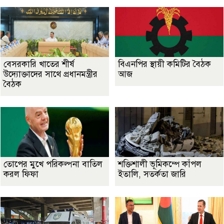
বেসরকারি খাতের শীর্ষ
বিএনপির স্থায়ী কমিটির বৈঠক
উদ্যোক্তাদের সাথে প্রধানমন্ত্রীর
আজ
বৈঠক
তোপের মুখে পরিকল্পনা বাতিল
শক্তিশালী ভূমিকম্পে কাঁপল
করল ফিফা
ইতালি, সতর্কতা জারি