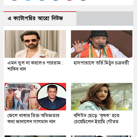
এ ক্যাটাগরির আরো নিউজ
এমন ভুল না করলেও পারতাম :
হাসপাতালে ভর্তি মিঠুন চক্রবর্তী
শাকিব খান
জেলে থাকার তিক্ত অভিজ্ঞতার
বলিউড ছেড়ে ‘কৃষক’ হতে
কথা জানালেন সালমান খান
চেয়েছিলেন ইয়ামি গৌতম