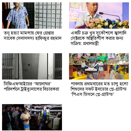
তনু হত্যা মামলায় ফের গ্রেপ্তার
একটি চক্র খুব সুকৌশলে জ্বালানি
সাবেক সেনাসদস্য হাফিজুর রহমান
সেক্টরকে অস্থিতিশীল করার জন্য
সক্রিয়: প্রধানমন্ত্রী
ডিজিএফআইয়ের ‘আয়নাঘর’
পাবনায় প্রথমবারের মত চালু হলো
পরিদর্শনে ট্রাইব্যুনালের বিচারকরা
শিশুদের সফট ইনডোর প্লে-গ্রাউন্ড
‘পিএস ডিসনে প্লে-গ্রাউন্ড’