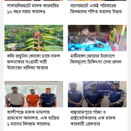
লালমনিরহাটে মাদক কারবারির
‎বাগেরহাটে একই পরিবারের
১০ বছর সশ্রম কারাদণ্ড
তিনজনের গলিত মরদেহ উদ্ধার
কফি রাম্বুটান কোকো চাষে সফল
মাটিরাঙ্গা জোনের উদ্যোগে
জলঢাকার সংগ্রামী নারী
বিনামূল্যে চিকিৎসা সেবা প্রদান
উদ্যোক্তা খাদিজা আক্তার
কালীগঞ্জে মাদক মামলায়
বাঞ্ছারামপুরে গাঁজা ও
ভ্রাম্যমাণ আদালত, এক ব্যক্তির
প্রাইভেটকারসহ এক মাদক
১ মাসের বিনাশ্রম কারাদণ্ড
কারবারী গ্রেফতার