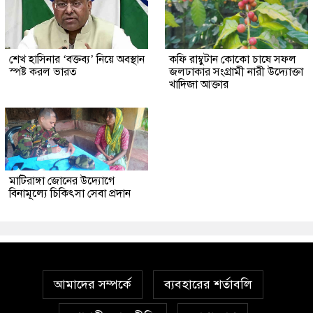
শেখ হাসিনার ‘বক্তব্য’ নিয়ে অবস্থান
কফি রাম্বুটান কোকো চাষে সফল
স্পষ্ট করল ভারত
জলঢাকার সংগ্রামী নারী উদ্যোক্তা
খাদিজা আক্তার
মাটিরাঙ্গা জোনের উদ্যোগে
বিনামূল্যে চিকিৎসা সেবা প্রদান
আমাদের সম্পর্কে
ব্যবহারের শর্তাবলি