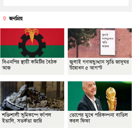
জনপ্রিয়
বিএনপির স্থায়ী কমিটির বৈঠক
জুলাই গণঅভ্যুত্থান স্মৃতি জাদুঘর
আজ
উদ্বোধন ৫ আগস্ট
শক্তিশালী ভূমিকম্পে কাঁপল
তোপের মুখে পরিকল্পনা বাতিল
ইতালি, সতর্কতা জারি
করল ফিফা