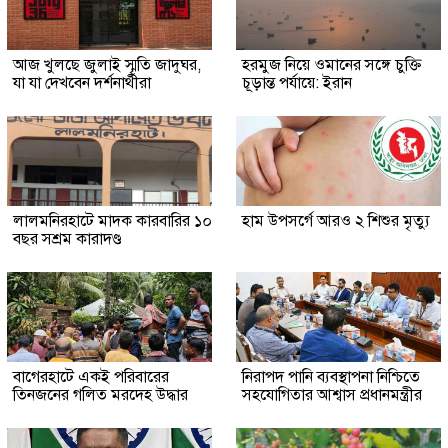
আজ খুলছে জুলাই স্মৃতি জাদুঘর,
হরমুজ নিয়ে ওমানের সঙ্গে চুক্তি
যা যা দেখবেন দর্শনার্থীরা
চূড়ান্ত পর্যায়ে: ইরান
লালমনিরহাটে মাদক কারবারির ১০
হাম উপসর্গে আরও ২ শিশুর মৃত্যু
বছর সশ্রম কারাদণ্ড
‎বাগেরহাটে একই পরিবারের
নিরাপদ পানি ব্যবস্থাপনা নিশ্চিতে
তিনজনের গলিত মরদেহ উদ্ধার
সহযোগিতার আশ্বাস প্রধানমন্ত্রীর