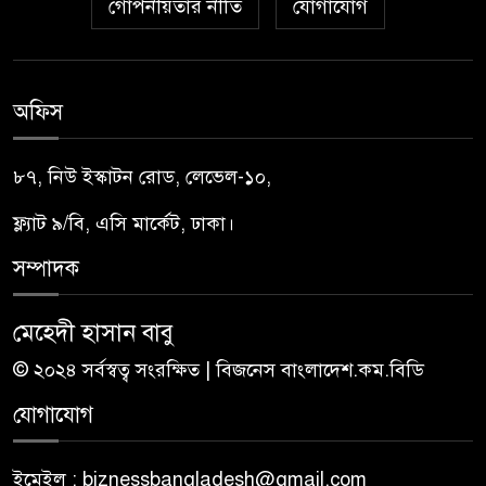
গোপনীয়তার নীতি
যোগাযোগ
অফিস
৮৭, নিউ ইস্কাটন রোড, লেভেল-১০,
ফ্ল্যাট ৯/বি, এসি মার্কেট, ঢাকা।
সম্পাদক
মেহেদী হাসান বাবু
© ২০২৪ সর্বস্বত্ব সংরক্ষিত | বিজনেস বাংলাদেশ.কম.বিডি
যোগাযোগ
ইমেইল : biznessbangladesh@gmail.com