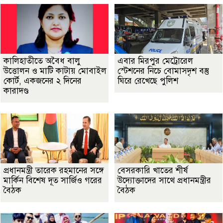
কালিহাতীতে অবৈধ বালু
এবার মিরপুর মেট্রোরেল
উত্তোলন ও মাটি কাটায় মোবাইল
স্টেশনের নিচে বোমাসদৃশ বস্তু
কোর্ট, একজনের ২ দিনের
ঘিরে রেখেছে পুলিশ
কারাদণ্ড
প্রধানমন্ত্রী তারেক রহমানের সঙ্গে
বেসরকারি খাতের শীর্ষ
মার্কিন বিশেষ দূত সার্জিও গরের
উদ্যোক্তাদের সাথে প্রধানমন্ত্রীর
বৈঠক
বৈঠক