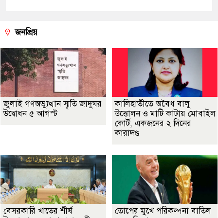
জনপ্রিয়
জুলাই গণঅভ্যুত্থান স্মৃতি জাদুঘর
কালিহাতীতে অবৈধ বালু
উদ্বোধন ৫ আগস্ট
উত্তোলন ও মাটি কাটায় মোবাইল
কোর্ট, একজনের ২ দিনের
কারাদণ্ড
বেসরকারি খাতের শীর্ষ
তোপের মুখে পরিকল্পনা বাতিল