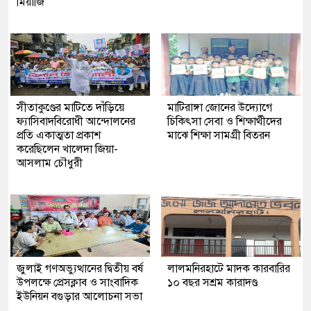
মিয়াজি
সীতাকুণ্ডের মাটিতে দাঁড়িয়ে
মাটিরাঙ্গা জোনের উদ্যোগে
ফ্যাসিবাদবিরোধী আন্দোলনের
চিকিৎসা সেবা ও শিক্ষার্থীদের
প্রতি একাত্মতা প্রকাশ
মাঝে শিক্ষা সামগ্রী বিতরন
করেছিলেন খালেদা জিয়া-
আসলাম চৌধুরী
জুলাই গণঅভ্যুত্থানের দ্বিতীয় বর্ষ
লালমনিরহাটে মাদক কারবারির
উপলক্ষে প্রেসক্লাব ও সাংবাদিক
১০ বছর সশ্রম কারাদণ্ড
ইউনিয়ন বগুড়ার আলোচনা সভা