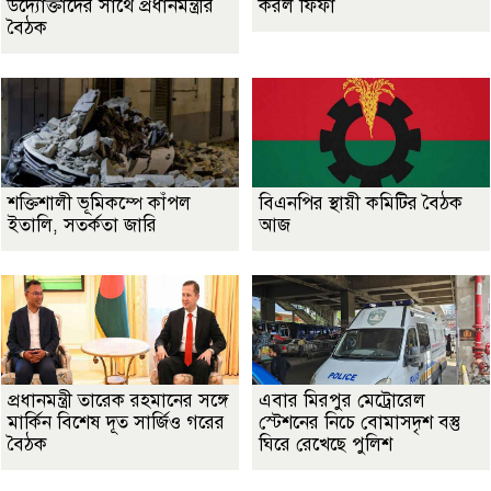
উদ্যোক্তাদের সাথে প্রধানমন্ত্রীর
করল ফিফা
বৈঠক
শক্তিশালী ভূমিকম্পে কাঁপল
বিএনপির স্থায়ী কমিটির বৈঠক
ইতালি, সতর্কতা জারি
আজ
প্রধানমন্ত্রী তারেক রহমানের সঙ্গে
এবার মিরপুর মেট্রোরেল
মার্কিন বিশেষ দূত সার্জিও গরের
স্টেশনের নিচে বোমাসদৃশ বস্তু
বৈঠক
ঘিরে রেখেছে পুলিশ