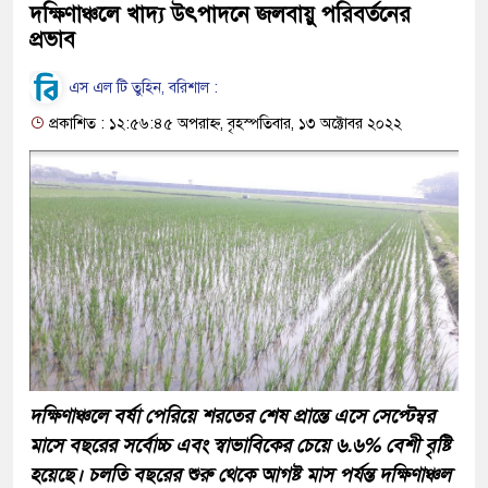
দক্ষিণাঞ্চলে খাদ্য উৎপাদনে জলবায়ু পরিবর্তনের
প্রভাব
এস এল টি তুহিন, বরিশাল :
প্রকাশিত : ১২:৫৬:৪৫ অপরাহ্ন, বৃহস্পতিবার, ১৩ অক্টোবর ২০২২
দক্ষিণাঞ্চলে বর্ষা পেরিয়ে শরতের শেষ প্রান্তে এসে সেপ্টেম্বর
মাসে বছরের সর্বোচ্চ এবং স্বাভাবিকের চেয়ে ৬.৬% বেশী বৃষ্টি
হয়েছে। চলতি বছরের শুরু থেকে আগষ্ট মাস পর্যন্ত দক্ষিণাঞ্চল