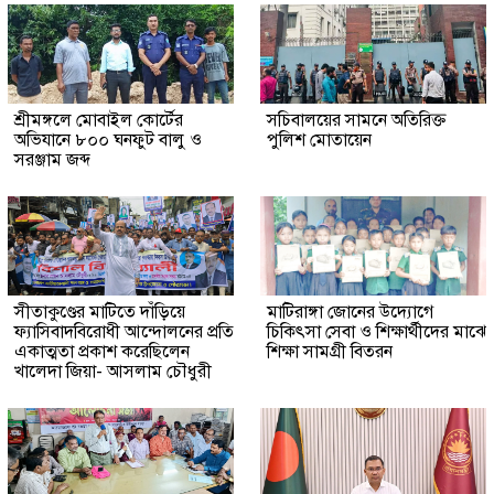
শ্রীমঙ্গলে মোবাইল কোর্টের
সচিবালয়ের সামনে অতিরিক্ত
অভিযানে ৮০০ ঘনফুট বালু ও
পুলিশ মোতায়েন
সরঞ্জাম জব্দ
সীতাকুণ্ডের মাটিতে দাঁড়িয়ে
মাটিরাঙ্গা জোনের উদ্যোগে
ফ্যাসিবাদবিরোধী আন্দোলনের প্রতি
চিকিৎসা সেবা ও শিক্ষার্থীদের মাঝে
একাত্মতা প্রকাশ করেছিলেন
শিক্ষা সামগ্রী বিতরন
খালেদা জিয়া- আসলাম চৌধুরী