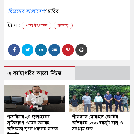
বিজনেস বাংলাদেশ
/ হাবিব
ট্যাগ :
খাদ্য উৎপাদন
জলবায়ু
এ ক্যাটাগরির আরো নিউজ
গজারিয়ায় ২৪ জুলাইয়ের
শ্রীমঙ্গলে মোবাইল কোর্টের
স্মৃতিচারণ: গুমের ভয়াবহ
অভিযানে ৮০০ ঘনফুট বালু ও
অভিজ্ঞতা তুলে ধরলেন মারুফ
সরঞ্জাম জব্দ